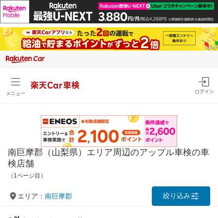
楽天Car車検
ログイン
メニュー
南巨摩郡（山梨県）エリア周辺のアップル車検の車
検店舗
（1ページ目）
絞り込み
エリア：
南巨摩郡