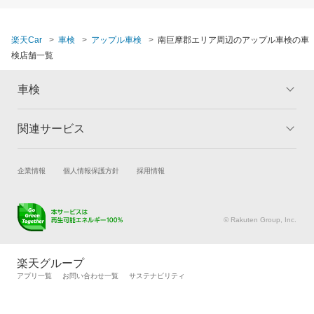
楽天Car
車検
アップル車検
南巨摩郡エリア周辺のアップル車検の車
検店舗一覧
車検
関連サービス
トップ
マイページ
メリット
ご利用ガイド
試乗・商談
新車購入
企業情報
個人情報保護方針
採用情報
車検の基礎知識
キャンペーン一覧
楽天Car車買取
車検予約
ランキング
よくある質問
キズ修理予約
洗車・コーティング予約
© Rakuten Group, Inc.
メンテナンス管理
タイヤ・パーツ購入
タイヤ交換サービス
楽天Car マガジン
楽天グループ
自動車カタログ
自動車保険
アプリ一覧
お問い合わせ一覧
サステナビリティ
楽天マイカー割