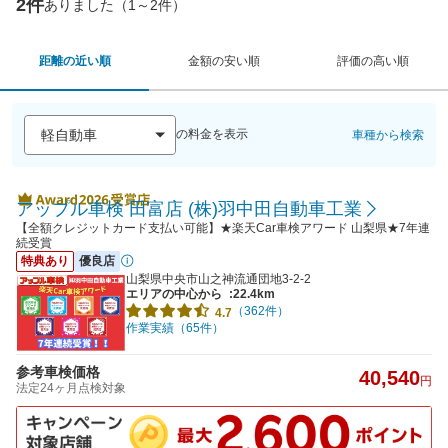
2件
ありました（1～2件）
距離の近い順
金額の安い順
評価の高い順
の料金を表示
車種から検索
アップル車検 田富店 (株)羽中田自動車工業
【全額クレジットカード支払い可能】★楽天Car車検アワード 山梨県★7年連
続受賞
特典あり
優良店
山梨県中央市山之神流通団地3-2-2
エリアの中心から
:22.4km
（362件）
4.7
作業実績（65件）
参考車検価格
40,540
円
法定24ヶ月点検対象