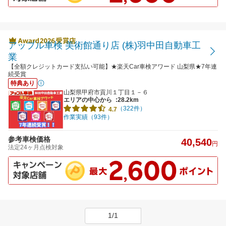
アップル車検 美術館通り店 (株)羽中田自動車工
業
【全額クレジットカード支払い可能】★楽天Car車検アワード 山梨県★7年連
続受賞
特典あり
山梨県甲府市貢川１丁目１－６
エリアの中心から
:28.2km
（322件）
4.7
作業実績（93件）
参考車検価格
40,540
円
法定24ヶ月点検対象
1/1