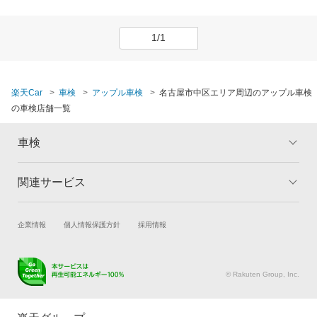
1/1
楽天Car
車検
アップル車検
名古屋市中区エリア周辺のアップル車検
の車検店舗一覧
車検
関連サービス
トップ
マイページ
メリット
ご利用ガイド
試乗・商談
新車購入
企業情報
個人情報保護方針
採用情報
車検の基礎知識
キャンペーン一覧
楽天Car車買取
車検予約
ランキング
よくある質問
キズ修理予約
洗車・コーティング予約
© Rakuten Group, Inc.
メンテナンス管理
タイヤ・パーツ購入
タイヤ交換サービス
楽天Car マガジン