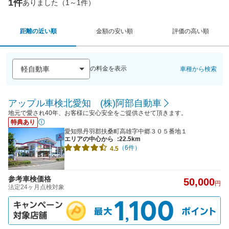
1件
ありました（1～1件）
距離の近い順
金額の安い順
評価の高い順
の料金を表示
車種から検索
アップル車検北愛知 (株)阿部自動車
地元で愛され40年、お客様に安心安全をご提供させて頂きます。
特典あり
愛知県丹羽郡扶桑町高雄字中郷３０５番地１
エリアの中心から
:22.5km
（6件）
4.5
参考車検価格
50,000
円
法定24ヶ月点検対象