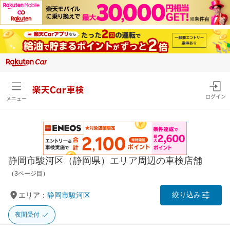
楽天Car車検
ログイン
メニュー
静岡市駿河区（静岡県）エリア周辺の車検店舗
（3ページ目）
絞り込み
エリア：
静岡市駿河区
夜間受付