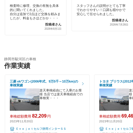
代車あり
検査時に修理、交換の有無を具体
スタッフさんの説明がとても丁寧
的に聞いてくれました。
でわかりやすい！口調も穏やかで
自分は追加で2点ほど交換を頼みま
安心して任せられました。
輸入車OK
したが、料金もさほどかか・・・
投稿者さん
投稿者さん
2026年7月28日
2026年8月1日
ハイブリッド車OK
EV車OK
1日車検
静岡市駿河区の車検
作業実績
夜間受付
整備保証
三菱 ekワゴン(2006年式、9万5千～10万km)の
トヨタ プリウス(2012
車検実績
車検実績
楽天車検経由にて入庫のお客
楽
1級整備士在籍
様 当店では楽天車検経由での
様
車検実・・・
車
コンピューター診断
82,209
69,4
車検総額費用
円
車検総額費用
閉じる
2023年11月20日
2023年11月20日
Ｅｎｅｊｅｔセルフ静岡インターＳＳ
Ｅｎｅｊｅｔセルフ