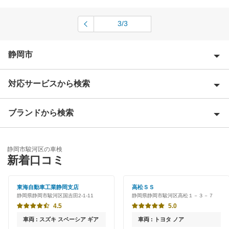
3/3
静岡市
対応サービスから検索
静岡市葵区
静岡市清水区
ブランドから検索
Award 受賞店
静岡市
優良店
ENEOS
静岡市駿河区の車検
特典あり
閉じる
新着口コミ
オートバックス
早割りあり
伊藤忠エネクス
東海自動車工業静岡支店
高松ＳＳ
静岡県静岡市駿河区国吉田2-1-11
静岡県静岡市駿河区高松１－３－７
クレジットカードOK
4.5
5.0
閉じる
土日祝OK
車両 : スズキ スペーシア ギア
車両 : トヨタ ノア