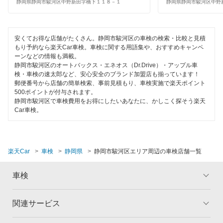
静岡県静岡市駿河区中野新田字橋下１１８－１
静岡県静岡市駿河区中野
安くてお得な店舗がたくさん。静岡市駿河区の車検の検索・比較と見積
もり予約なら楽天Car車検。車検に関する用語集や、おすすめキャンペ
ーンなどの情報も満載。
静岡市駿河区のオートバックス・エネオス（Dr.Drive）・アップル車
検・車検の速太郎など、安心安全のブランド加盟店も揃っています！
郵便番号から店舗の簡単検索、事前見積もり、車検実施で楽天ポイント
500ポイントが付与されます。
静岡市駿河区で車検費用をお得にしたいあなたに、かしこく探そう楽天
Car車検。
楽天Car
車検
静岡県
静岡市駿河区エリア周辺の車検店舗一覧
車検
関連サービス
トップ
マイページ
メリット
ご利用ガイド