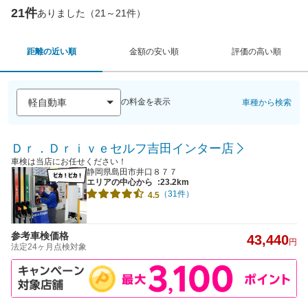
21件
ありました（21～21件）
距離の近い順
金額の安い順
評価の高い順
の料金を表示
車種から検索
Ｄｒ．Ｄｒｉｖｅセルフ吉田インター店
車検は当店にお任せください！
静岡県島田市井口８７７
エリアの中心から
:23.2km
（31件）
4.5
参考車検価格
43,440
円
法定24ヶ月点検対象