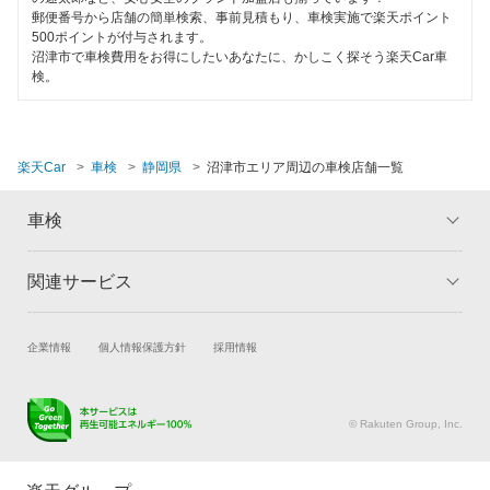
閉じる
郵便番号から店舗の簡単検索、事前見積もり、車検実施で楽天ポイント
500ポイントが付与されます。
沼津市で車検費用をお得にしたいあなたに、かしこく探そう楽天Car車
検。
楽天Car
車検
静岡県
沼津市エリア周辺の車検店舗一覧
車検
関連サービス
トップ
マイページ
メリット
ご利用ガイド
試乗・商談
新車購入
企業情報
個人情報保護方針
採用情報
車検の基礎知識
キャンペーン一覧
楽天Car車買取
車検予約
ランキング
よくある質問
キズ修理予約
洗車・コーティング予約
© Rakuten Group, Inc.
メンテナンス管理
タイヤ・パーツ購入
タイヤ交換サービス
楽天Car マガジン