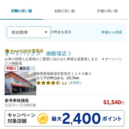
距離の近い順
金額の安い順
評価の高い順
の料金を表示
車種から検索
オートバックス 御殿場店
お車の状態とお客様のご要望に合わせた車検を提案致します。＃オートバッ
クス御殿場
早割り
優良店
静岡県御殿場市茱萸沢１２４９番２
エリアの中心から
:23.7km
（976件）
4.6
参考車検価格
51,540
円
法定24ヶ月点検対象