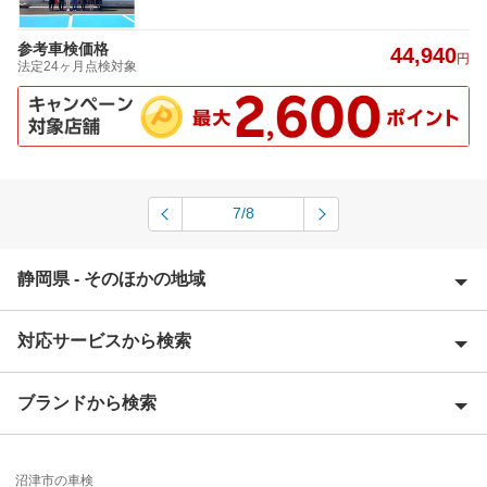
参考車検価格
44,940
円
法定24ヶ月点検対象
7/8
静岡県 - そのほかの地域
対応サービスから検索
熱海市
伊豆市
ブランドから検索
Award 受賞店
伊豆の国市
優良店
ENEOS
伊東市
沼津市の車検