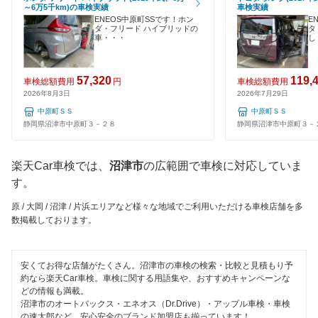
夜間受付
～6万5千km)の車検実績
車検実績
ENEOS中原町SSです！ホン
E
駿東郡
ダ・フリード ハイブリッドの
タ
整備保証
車・・・
し
田方郡
1級整備士在籍
57,320
119,
榛原郡
車検総額費用
円
車検総額費用
コンピューター診断
2026年8月3日
2026年7月29日
袋井市
中原町ＳＳ
中原町ＳＳ
静岡県沼津市中原町３－２８
静岡県沼津市中原町３－
閉じる
藤枝市
楽天Car車検では、
沼津市
の広範囲で車検に対応していま
富士市
す。
富士宮市
原 / 大岡 / 沼津 / 片浜エリアなど様々な地域でご利用いただける車検店舗を多
数掲載しております。
牧之原市
三島市
安くてお得な店舗がたくさん。沼津市の車検の検索・比較と見積もり予
約なら楽天Car車検。車検に関する用語集や、おすすめキャンペーンな
焼津市
どの情報も満載。
沼津市のオートバックス・エネオス（Dr.Drive）・アップル車検・車検
の速太郎など、安心安全のブランド加盟店も揃っています！