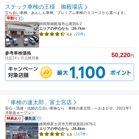
ステック車検の王様 御殿場店
立ち合い車検、あんしん車検、プレミアム車検の３コースから選べます。
早割り
静岡県御殿場市山尾田6-2
エリアの中心から
:26.7km
（22件）
4.6
参考車検価格
50,220
円
法定24ヶ月点検対象
「車検の速太郎」富士宮店
安心・迅速・信頼の立合い車検なら「車検の速太郎」へおまかせ。2021年7
月新規オープン！
特典あり
優良店
静岡県富士宮市万野原新田2879-1
エリアの中心から
:26.8km
（117件）
4.8