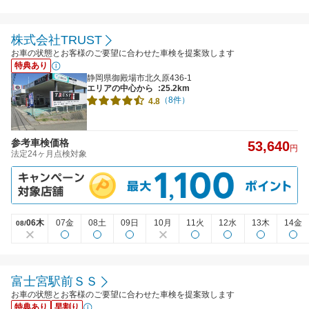
株式会社TRUST
お車の状態とお客様のご要望に合わせた車検を提案致します
特典あり
静岡県御殿場市北久原436-1
エリアの中心から
:25.2km
（8件）
4.8
参考車検価格
53,640
円
法定24ヶ月点検対象
06木
07金
08土
09日
10月
11火
12水
13木
14金
08/
富士宮駅前ＳＳ
お車の状態とお客様のご要望に合わせた車検を提案致します
特典あり
早割り