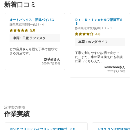
特典あり
新着口コミ
「車検の速太郎」
磐田市
早割りあり
アップル車検
オートバックス 沼津バイパス
Ｄｒ．Ｄｒｉｖｅセルフ沼津西Ｓ
御前崎市
Ｓ
静岡県沼津市岡一色24－4
クレジットカードOK
静岡県沼津市真砂町１１－１
オートバックス
5.0
掛川市
4.0
土日祝OK
車両 : 日産 ラフェスタ
チャレンジ車検
車両 : ホンダ ライフ
賀茂郡
代車あり
どの店員さんも親切丁寧で信頼で
丁寧で判りやすい説明で良かっ
きるお店です。
コスモの車検
菊川市
た。また、車の乗り換えにも相談
投稿者さん
引取り・納車あり
に乗ってもらえた。
2026年7月30日
ウルトラ車検
komebonさん
湖西市
2026年7月30日
輸入車OK
出光興産「らくらく安心車検」
御殿場市
ハイブリッド車OK
安心WE！車検
島田市
EV車OK
下田市
閉じる
沼津市の車検
120分以内の車検
作業実績
周智郡
1日車検
裾野市
ホンダ フリード ハイブリッド(2019年式、6万
トヨタ タンク(2017年