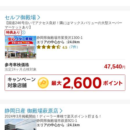
セルフ御殿場
【国道246号沿いでアクセス良好！隣にはマックスバリューの大型スーパー
マーケットあり】
特典あり
静岡県御殿場市茱萸沢1300-1
エリアの中心から
:24.0km
（7件）
4.5
参考車検価格
47,540
円
法定24ヶ月点検対象
静岡日産 御殿場萩原店
2024年3月掲載開始！ディーラー車検で楽天ポイント貯まる！
静岡県御殿場市萩原921-1
エリアの中心から
:24.1km