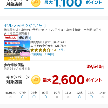
セルフみそのだいら
地域最安値！車検のご予約でガソリン7円引き！車検実施後、半年間10円引
き！指定工場完備！
特典あり
優良店
静岡県富士宮市三園平1441
エリアの中心から
:26.7km
（5件）
4.4
作業実績（126件）
参考車検価格
39,540
円
法定24ヶ月点検対象
06木
07金
08土
09日
10月
11火
12水
13木
14金
08/