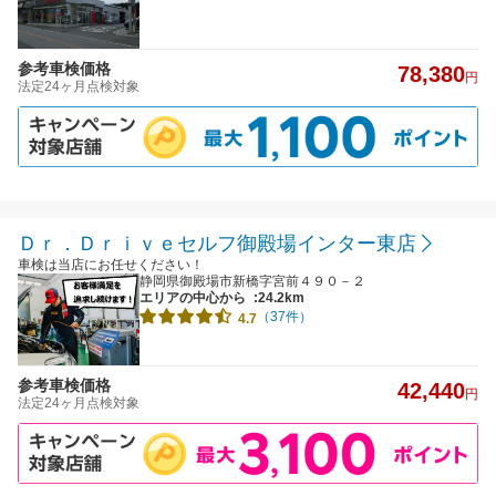
参考車検価格
78,380
円
法定24ヶ月点検対象
Ｄｒ．Ｄｒｉｖｅセルフ御殿場インター東店
車検は当店にお任せください！
静岡県御殿場市新橋字宮前４９０－２
エリアの中心から
:24.2km
（37件）
4.7
参考車検価格
42,440
円
法定24ヶ月点検対象