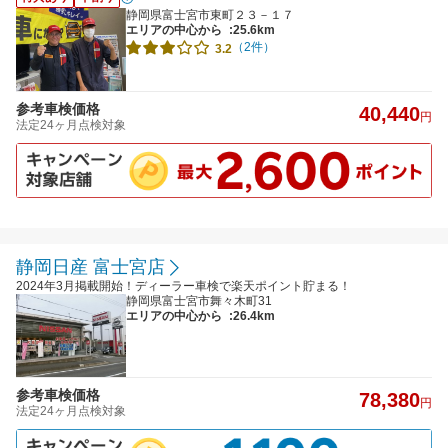
静岡県富士宮市東町２３－１７
エリアの中心から
:25.6km
（2件）
3.2
参考車検価格
40,440
円
法定24ヶ月点検対象
静岡日産 富士宮店
2024年3月掲載開始！ディーラー車検で楽天ポイント貯まる！
静岡県富士宮市舞々木町31
エリアの中心から
:26.4km
参考車検価格
78,380
円
法定24ヶ月点検対象