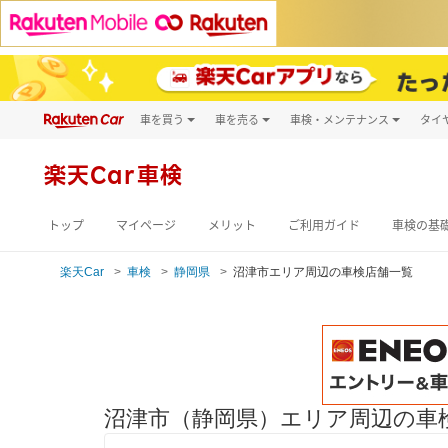
車を買う
車を売る
車検・メンテナンス
タイ
試乗・商談
楽天Car車買取
車検予約
キズ修理予約
新車
楽天Car車検
洗車・コーティン
メンテナンス管理
トップ
マイページ
メリット
ご利用ガイド
車検の基
楽天Car
車検
静岡県
沼津市エリア周辺の車検店舗一覧
沼津市（静岡県）エリア周辺の車