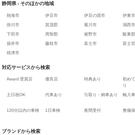
静岡県 - そのほかの地域
熱海市
伊豆市
伊豆の国市
伊東
掛川市
賀茂郡
菊川市
湖西
下田市
周智郡
裾野市
駿東
袋井市
藤枝市
富士市
富士
焼津市
対応サービスから検索
Award 受賞店
優良店
特典あり
初め
り
土日祝OK
代車あり
引取り・納車あり
輸入車
120分以内の車検
1日車検
夜間受付
整備
ブランドから検索