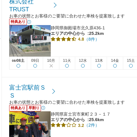
株式会社
TRUST
お車の状態とお客様のご要望に合わせた車検を提案致します
特典あり
静岡県御殿場市北久原436-1
エリアの中心から
:25.2km
（8件）
4.8
08土
09日
10月
11火
12水
13木
14金
15土
08/
富士宮駅前Ｓ
Ｓ
お車の状態とお客様のご要望に合わせた車検を提案致します
特典あり
早割り
静岡県富士宮市東町２３－１７
エリアの中心から
:25.6km
（2件）
3.2