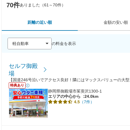
70件
ありました（61～70件）
距離の近い順
金額の安い順
の料金を表示
セルフ御殿
場
【国道246号沿いでアクセス良好！隣にはマックスバリューの大
特典あり
静岡県御殿場市茱萸沢1300-1
エリアの中心から
:24.0km
（7件）
4.5