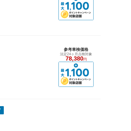
参考車検価格
法定24ヶ月点検対象
78,380
円
7