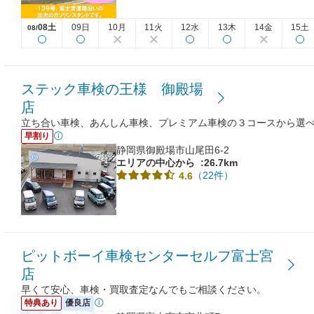
08土
09日
10月
11火
12水
13木
14金
15土
08/
ステック車検の王様 御殿場
店
立ち合い車検、あんしん車検、プレミアム車検の３コースから選
早割り
静岡県御殿場市山尾田6-2
エリアの中心から
:26.7km
（22件）
4.6
ピットボーイ車検センターセルフ富士宮
店
早くて安心、車検・買取査定なんでもご相談ください。
特典あり
優良店