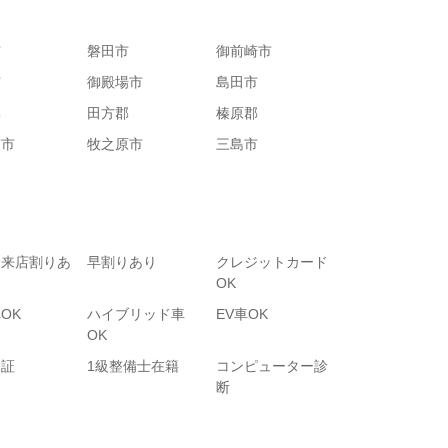
市
磐田市
御前崎市
市
御殿場市
島田市
郡
田方郡
榛原郡
宮市
牧之原市
三島市
て来店割りあ
早割りあり
クレジットカード
OK
OK
ハイブリッド車
EV車OK
OK
保証
1級整備士在籍
コンピューター診
断