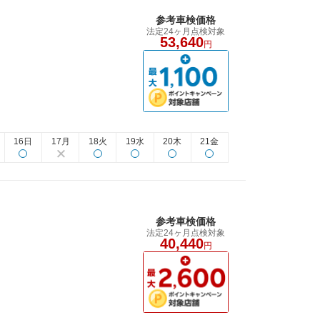
参考車検価格
法定24ヶ月点検対象
53,640
円
16日
17月
18火
19水
20木
21金
参考車検価格
法定24ヶ月点検対象
40,440
円