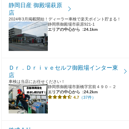
静岡日産 御殿場萩原
店
2024年3月掲載開始！ディーラー車検で楽天ポイント貯まる！
静岡県御殿場市萩原921-1
エリアの中心から
:24.1km
Ｄｒ．Ｄｒｉｖｅセルフ御殿場インター東
店
車検は当店にお任せください！
静岡県御殿場市新橋字宮前４９０－２
エリアの中心から
:24.2km
（37件）
4.7