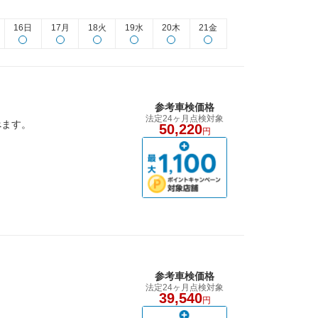
16日
17月
18火
19水
20木
21金
参考車検価格
法定24ヶ月点検対象
べます。
50,220
円
参考車検価格
法定24ヶ月点検対象
39,540
円