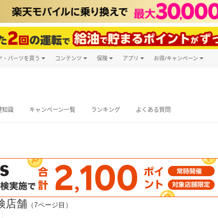
ヤ・パーツを買う
コンテンツ
保険
アプリ
お得/キャンペーン
楽天Carマガジン
キャンペーン
タイヤ・パーツ購入
自動車保険
楽天Carアプリ
自動車カタログ
タイヤ交換サービス
楽天マイカー
グ予約
礎知識
キャンペーン一覧
ランキング
よくある質問
検店舗
（7ページ目）