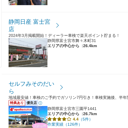
静岡日産 富士宮
店
2024年3月掲載開始！ディーラー車検で楽天ポイント貯まる！
静岡県富士宮市舞々木町31
エリアの中心から
:26.4km
セルフみそのだい
ら
地域最安値！車検のご予約でガソリン7円引き！車検実施後、半年
特典あり
優良店
静岡県富士宮市三園平1441
エリアの中心から
:26.7km
（5件）
4.4
作業実績（126件）