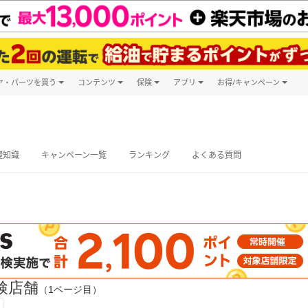
ヤ・パーツを買う
コンテンツ
保険
アプリ
お得/キャンペーン
楽天Carマガジン
キャンペーン
タイヤ・パーツ購入
自動車保険
楽天Carアプリ
自動車カタログ
タイヤ交換サービス
楽天マイカー
グ予約
礎知識
キャンペーン一覧
ランキング
よくある質問
検店舗
（1ページ目）