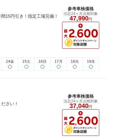
参考車検価格
法定24ヶ月点検対象
間15円引き！指定工場完備！
47,990
円
14金
15土
16日
17月
18火
19水
参考車検価格
法定24ヶ月点検対象
ください！
37,040
円