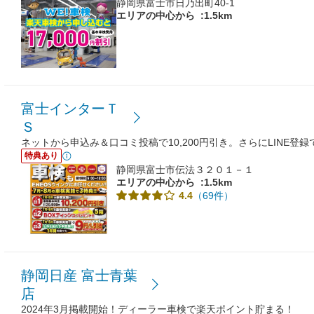
静岡県富士市日乃出町40-1
エリアの中心から
:1.5km
富士インターＴ
Ｓ
ネットから申込み＆口コミ投稿で10,200円引き。さらにLINE登録
特典あり
静岡県富士市伝法３２０１－１
エリアの中心から
:1.5km
（69件）
4.4
静岡日産 富士青葉
店
2024年3月掲載開始！ディーラー車検で楽天ポイント貯まる！