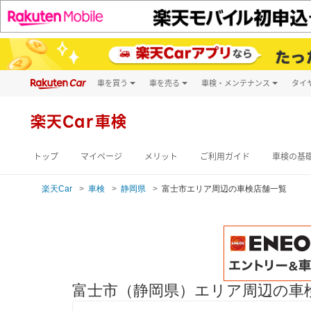
車を買う
車を売る
車検・メンテナンス
タイ
試乗・商談
楽天Car車買取
車検予約
キズ修理予約
新車
楽天Car車検
洗車・コーティン
メンテナンス管理
トップ
マイページ
メリット
ご利用ガイド
車検の基
楽天Car
車検
静岡県
富士市エリア周辺の車検店舗一覧
富士市（静岡県）エリア周辺の車