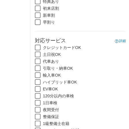
特典あり
初来店割
新車割
早割り
対応サービス
詳細
クレジットカードOK
土日祝OK
代車あり
引取り・納車OK
輸入車OK
ハイブリッド車OK
EV車OK
120分以内の車検
1日車検
夜間受付
整備保証
1級整備士在籍