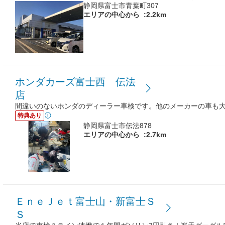
静岡県富士市青葉町307
エリアの中心から
:2.2km
ホンダカーズ富士西 伝法
店
間違いのないホンダのディーラー車検です。他のメーカーの車も
特典あり
静岡県富士市伝法878
エリアの中心から
:2.7km
ＥｎｅＪｅｔ富士山・新富士Ｓ
Ｓ