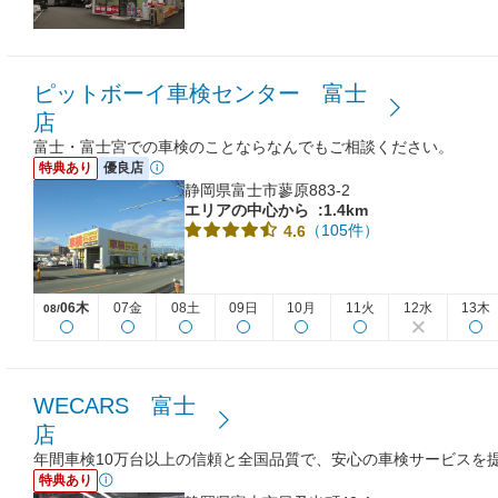
ピットボーイ車検センター 富士
店
富士・富士宮での車検のことならなんでもご相談ください。
特典あり
優良店
静岡県富士市蓼原883-2
エリアの中心から
:1.4km
（105件）
4.6
06木
07金
08土
09日
10月
11火
12水
13木
08/
WECARS 富士
店
年間車検10万台以上の信頼と全国品質で、安心の車検サービスを
特典あり