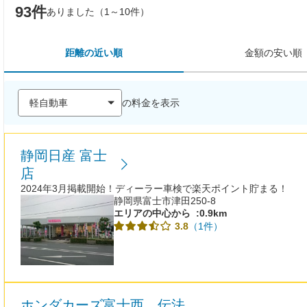
93件
ありました（1～10件）
距離の近い順
金額の安い順
の料金を表示
静岡日産 富士
店
2024年3月掲載開始！ディーラー車検で楽天ポイント貯まる！
静岡県富士市津田250-8
エリアの中心から
:0.9km
（1件）
3.8
ホンダカーズ富士西 伝法