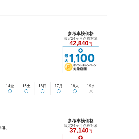
参考車検価格
法定24ヶ月点検対象
42,840
円
14金
15土
16日
17月
18火
19水
参考車検価格
法定24ヶ月点検対象
提供。
37,140
円