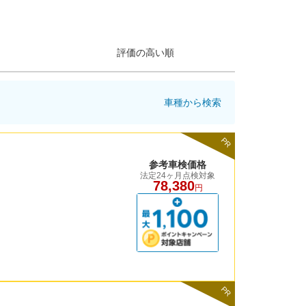
評価の高い順
車種から検索
PR
参考車検価格
法定24ヶ月点検対象
78,380
円
PR