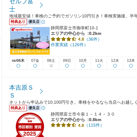
セルフ富
士
地域最安値！車検のご予約でガソリン10円引き！車検実施後、半年
特典あり
優良店
静岡県富士市御幸町10-1
エリアの中心から
:0.2km
（36件）
4.8
作業実績（126件）
06木
07金
08土
09日
10月
11火
12水
13木
08/
本吉原Ｓ
Ｓ
ネットから申込みで10,100円引き。車検をやるなら当店へお越し
特典あり
優良店
静岡県富士市今泉１－１４－３０
エリアの中心から
:0.8km
（115件）
4.8