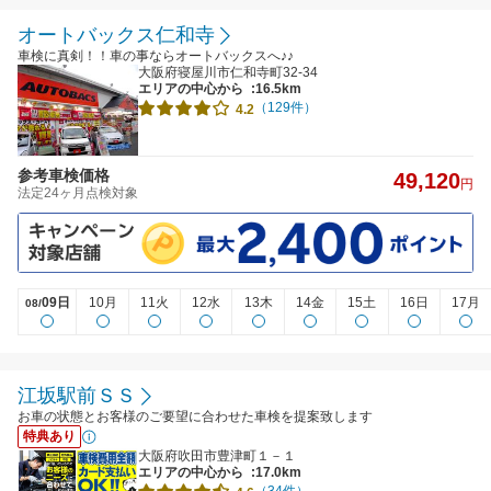
オートバックス仁和寺
車検に真剣！！車の事ならオートバックスへ♪♪
大阪府寝屋川市仁和寺町32-34
エリアの中心から
:16.5km
（129件）
4.2
参考車検価格
49,120
円
法定24ヶ月点検対象
09日
10月
11火
12水
13木
14金
15土
16日
17月
08/
江坂駅前ＳＳ
お車の状態とお客様のご要望に合わせた車検を提案致します
特典あり
大阪府吹田市豊津町１－１
エリアの中心から
:17.0km