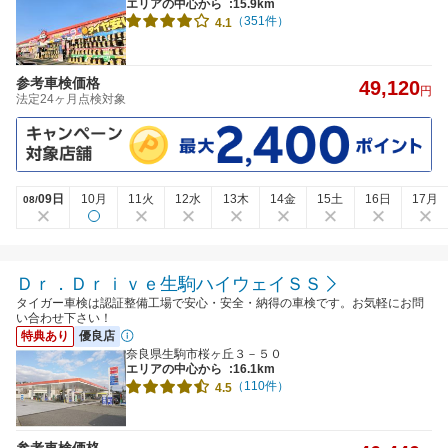
エリアの中心から
:15.9km
（351件）
4.1
参考車検価格
49,120
円
法定24ヶ月点検対象
09日
10月
11火
12水
13木
14金
15土
16日
17月
08/
Ｄｒ．Ｄｒｉｖｅ生駒ハイウェイＳＳ
タイガー車検は認証整備工場で安心・安全・納得の車検です。お気軽にお問
い合わせ下さい！
特典あり
優良店
奈良県生駒市桜ヶ丘３－５０
エリアの中心から
:16.1km
（110件）
4.5
参考車検価格