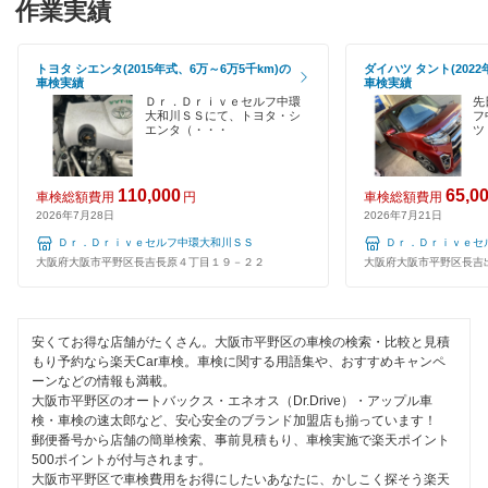
作業実績
120分以内の車検
大阪市西区
1日車検
トヨタ シエンタ(2015年式、6万～6万5千km)の
ダイハツ タント(2022
大阪市西成区
車検実績
車検実績
夜間受付
Ｄｒ．Ｄｒｉｖｅセルフ中環
先
大和川ＳＳにて、トヨタ・シ
フ
大阪市西淀川区
エンタ（・・・
ツ
整備保証
大阪市東住吉区
1級整備士在籍
110,000
65,0
車検総額費用
円
車検総額費用
大阪市東成区
2026年7月28日
2026年7月21日
コンピューター診断
Ｄｒ．Ｄｒｉｖｅセルフ中環大和川ＳＳ
Ｄｒ．Ｄｒｉｖｅセ
大阪市東淀川区
大阪府大阪市平野区長吉長原４丁目１９－２２
大阪府大阪市平野区長吉
閉じる
大阪市福島区
安くてお得な店舗がたくさん。大阪市平野区の車検の検索・比較と見積
大阪市港区
もり予約なら楽天Car車検。車検に関する用語集や、おすすめキャンペ
ーンなどの情報も満載。
大阪市都島区
大阪市平野区のオートバックス・エネオス（Dr.Drive）・アップル車
検・車検の速太郎など、安心安全のブランド加盟店も揃っています！
大阪市淀川区
郵便番号から店舗の簡単検索、事前見積もり、車検実施で楽天ポイント
500ポイントが付与されます。
大阪市
大阪市平野区で車検費用をお得にしたいあなたに、かしこく探そう楽天