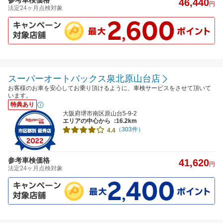
46,440
円
法定24ヶ月点検対象
スーパーオートバックス泉北原山台店
お客様のお車を安心してお乗り頂けるように、車検サービスをさせて頂いて
います。
特典あり
大阪府堺市南区原山台5-9-2
エリアの中心から
:16.2km
（303件）
4.4
参考車検価格
41,620
円
法定24ヶ月点検対象