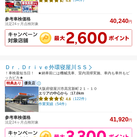
（34件）
4.6
参考車検価格
40,240
円
法定24ヶ月点検対象
Ｄｒ．Ｄｒｉｖｅ外環寝屋川ＳＳ
！車検最短当日！ ★納車前には機械洗車、室内清掃実施、車内も車外もピ
ッカピカ★
特典あり
優良店
大阪府寝屋川市高宮新町２１－１０
エリアの中心から
:17.0km
（122件）
4.6
作業実績（54件）
参考車検価格
41,920
円
法定24ヶ月点検対象