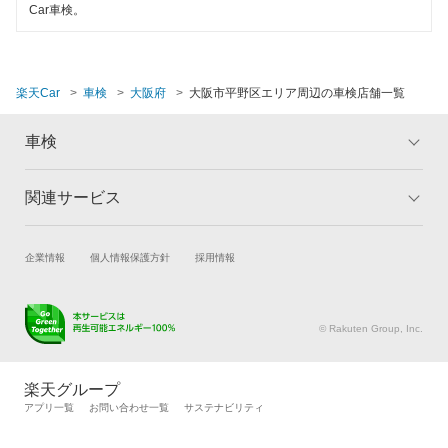
Car車検。
閉じる
楽天Car
車検
大阪府
大阪市平野区エリア周辺の車検店舗一覧
車検
関連サービス
トップ
マイページ
メリット
ご利用ガイド
試乗・商談
新車購入
企業情報
個人情報保護方針
採用情報
車検の基礎知識
キャンペーン一覧
楽天Car車買取
車検予約
ランキング
よくある質問
キズ修理予約
洗車・コーティング予約
© Rakuten Group, Inc.
メンテナンス管理
タイヤ・パーツ購入
タイヤ交換サービス
楽天Car マガジン
楽天グループ
自動車カタログ
自動車保険
アプリ一覧
お問い合わせ一覧
サステナビリティ
楽天マイカー割