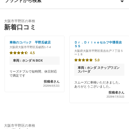
ブランドから検索
Award 受賞店
大阪市生野区
優良店
ENEOS
大阪市北区
大阪市平野区の車検
特典あり
新着口コミ
オートバックス
大阪市此花区
早割りあり
伊藤忠エネクス
車検のコバック 平野瓜破店
Ｄｒ．Ｄｒｉｖｅセルフ中環長吉
大阪市城東区
ＳＳ
大阪府大阪市平野区瓜破西1-7-4
クレジットカードOK
大阪府大阪市平野区長吉出戸７丁目５
車検のコバック
4.5
ー１８
大阪市住之江区
土日祝OK
5.0
車両 : ホンダ N BOX
キグナス車検
大阪市住吉区
車両 : ホンダ ステップワゴン
代車あり
リーズナブルで短時間、休日対応
スパーダ
で満足です
エネフリ車検
大阪市大正区
投稿者さん
スムーズに車検いただきました。
引取り・納車あり
2026年8月2日
ありがとうございました。
大阪市中央区
閉じる
投稿者さん
輸入車OK
2026年7月31日
大阪市鶴見区
ハイブリッド車OK
大阪市天王寺区
EV車OK
大阪市平野区の車検
大阪市浪速区