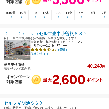
09日
10月
11火
12水
13木
14金
15土
16日
17月
08/
Ｄｒ．Ｄｒｉｖｅセルフ豊中小曽根ＳＳ
自社工場で国家資格を持つ整備士が車検を実施します！
大阪府豊中市小曽根１丁目－１１－２２
エリアの中心から
:17.4km
（55件）
4.7
作業実績（1件）
参考車検価格
40,240
円
法定24ヶ月点検対象
セルフ光明池ＳＳ
お車の状態とご要望に合わせた車検をご提案いたします