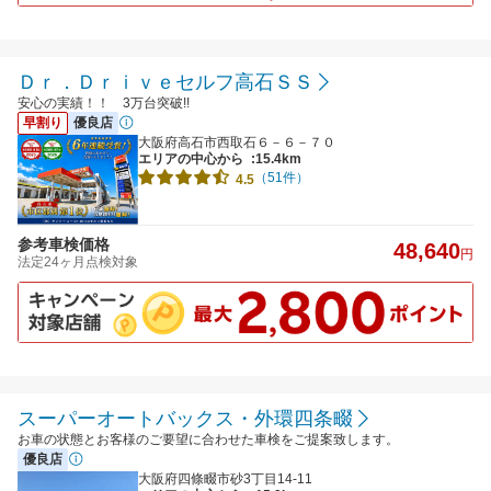
Ｄｒ．Ｄｒｉｖｅセルフ高石ＳＳ
安心の実績！！ 3万台突破!!
早割り
優良店
大阪府高石市西取石６－６－７０
エリアの中心から
:15.4km
（51件）
4.5
参考車検価格
48,640
円
法定24ヶ月点検対象
スーパーオートバックス・外環四条畷
お車の状態とお客様のご要望に合わせた車検をご提案致します。
優良店
大阪府四條畷市砂3丁目14-11