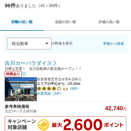
96件
ありました（41～50件）
距離の近い順
金額の安い順
評価の高い順
の料金を表示
車種から検索
吉川カーパラダイス
日曜も営業！ 吉川自動車の新店舗オープン！！
特典あり
奈良県香芝市北今市4-208-1
エリアの中心から
:15.1km
（8件）
4.4
作業実績（3件）
参考車検価格
42,740
円
法定24ヶ月点検対象