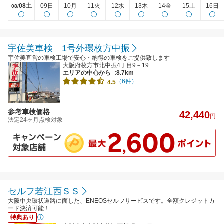
08土
09日
10月
11火
12水
13木
14金
15土
16日
08/
宇佐美車検 1号外環枚方中振
宇佐美直営の車検工場で安心・納得の車検をご提供致します
大阪府枚方市北中振4丁目9－19
エリアの中心から
:8.7km
（6件）
4.5
参考車検価格
42,440
円
法定24ヶ月点検対象
セルフ若江西ＳＳ
大阪中央環状道路に面した、ENEOSセルフサービスです。全額クレジットカ
ード決済可能！
特典あり