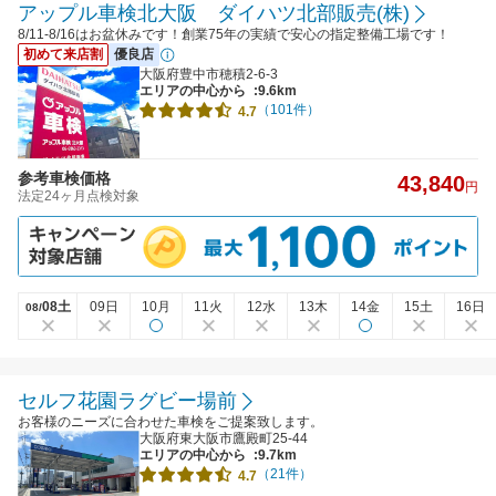
アップル車検北大阪 ダイハツ北部販売(株)
8/11-8/16はお盆休みです！創業75年の実績で安心の指定整備工場です！
初めて来店割
優良店
大阪府豊中市穂積2-6-3
エリアの中心から
:9.6km
（101件）
4.7
参考車検価格
43,840
円
法定24ヶ月点検対象
08土
09日
10月
11火
12水
13木
14金
15土
16日
08/
セルフ花園ラグビー場前
お客様のニーズに合わせた車検をご提案致します。
大阪府東大阪市鷹殿町25-44
エリアの中心から
:9.7km
（21件）
4.7