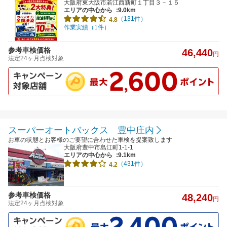
大阪府東大阪市若江西新町１丁目３－１５
エリアの中心から
:9.0km
（131件）
4.8
作業実績（1件）
参考車検価格
46,440
円
法定24ヶ月点検対象
スーパーオートバックス 豊中庄内
お車の状態とお客様のご要望に合わせた車検を提案致します
大阪府豊中市島江町1-1-1
エリアの中心から
:9.1km
（431件）
4.2
参考車検価格
48,240
円
法定24ヶ月点検対象