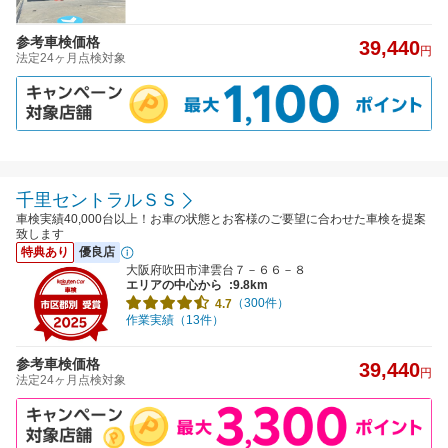
参考車検価格
39,440
円
法定24ヶ月点検対象
千里セントラルＳＳ
車検実績40,000台以上！お車の状態とお客様のご要望に合わせた車検を提案
致します
特典あり
優良店
大阪府吹田市津雲台７－６６－８
エリアの中心から
:9.8km
（300件）
4.7
作業実績（13件）
参考車検価格
39,440
円
法定24ヶ月点検対象