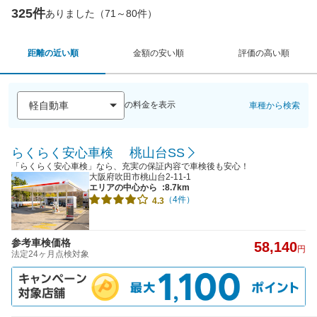
325件
ありました（71～80件）
距離の近い順
金額の安い順
評価の高い順
の料金を表示
車種から検索
らくらく安心車検 桃山台SS
「らくらく安心車検」なら、充実の保証内容で車検後も安心！
大阪府吹田市桃山台2-11-1
エリアの中心から
:8.7km
（4件）
4.3
参考車検価格
58,140
円
法定24ヶ月点検対象