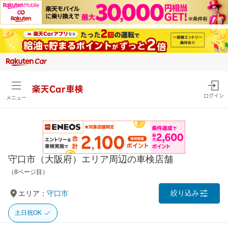
楽天Car車検
ログイン
メニュー
守口市（大阪府）エリア周辺の車検店舗
（8ページ目）
絞り込み
エリア：
守口市
土日祝OK