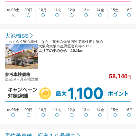
08土
09日
10月
11火
12水
13木
14金
15土
16日
08/
大池橋SS
「らくらく安心車検」なら、充実の保証内容で車検後も安心！
大阪府大阪市生野区舎利寺2-15-11
エリアの中心から
:10.1km
参考車検価格
58,140
円
法定24ヶ月点検対象
08土
09日
10月
11火
12水
13木
14金
15土
16日
08/
宇佐美車検 府道１０号豊中