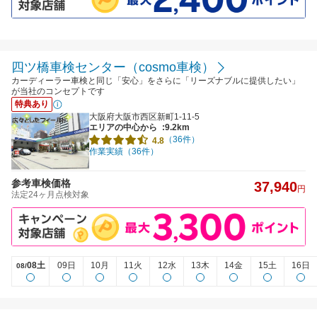
四ツ橋車検センター（cosmo車検）
カーディーラー車検と同じ「安心」をさらに「リーズナブルに提供したい」
が当社のコンセプトです
特典あり
大阪府大阪市西区新町1-11-5
エリアの中心から
:9.2km
（36件）
4.8
作業実績（36件）
参考車検価格
37,940
円
法定24ヶ月点検対象
08土
09日
10月
11火
12水
13木
14金
15土
16日
08/