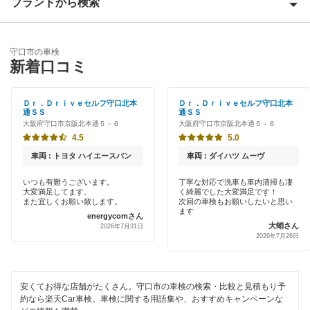
ブランドから検索
Award 受賞店
泉佐野市
優良店
ENEOS
和泉市
守口市の車検
特典あり
新着口コミ
「車検の速太郎」
茨木市
初めて来店割りあり
アップル車検
Ｄｒ．Ｄｒｉｖｅセルフ守口北本
Ｄｒ．Ｄｒｉｖｅセルフ守口北本
大阪狭山市
通ＳＳ
通ＳＳ
新車初回割りあり
大阪府守口市京阪北本通５－６
大阪府守口市京阪北本通５－６
オートバックス
貝塚市
4.5
5.0
早割りあり
チャレンジ車検
車両 : トヨタ ハイエースバン
車両 : ダイハツ ムーヴ
柏原市
クレジットカードOK
いつも有難うございます。
丁寧な対応で洗車も車内清掃も凄
出光リテール車検
交野市
大変満足してます。
く綺麗でした大変満足です！
土日祝OK
また宜しくお願い致します。
次回の車検もお願いしたいと思い
ます
伊藤忠エネクス
energycomさん
門真市
大蛸さん
2026年7月31日
代車あり
2026年7月26日
宇佐美車検
河内長野市
引取り・納車あり
コスモの車検
岸和田市
輸入車OK
安くてお得な店舗がたくさん。守口市の車検の検索・比較と見積もり予
車検のコバック
約なら楽天Car車検。車検に関する用語集や、おすすめキャンペーンな
四條畷市