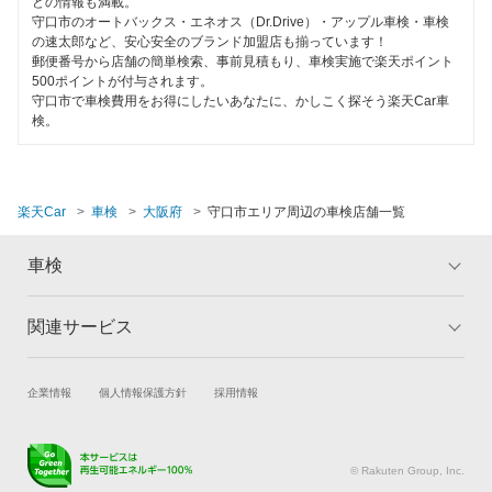
どの情報も満載。
ハイブリッド車OK
守口市のオートバックス・エネオス（Dr.Drive）・アップル車検・車検
GTNET×カフェ車検
吹田市
の速太郎など、安心安全のブランド加盟店も揃っています！
EV車OK
郵便番号から店舗の簡単検索、事前見積もり、車検実施で楽天ポイント
キグナス車検
摂津市
500ポイントが付与されます。
120分以内の車検
守口市で車検費用をお得にしたいあなたに、かしこく探そう楽天Car車
上原B-cle車検
検。
泉南郡
1日車検
ウルトラ車検
泉南市
夜間受付
ホリデー車検
楽天Car
車検
大阪府
守口市エリア周辺の車検店舗一覧
泉北郡
整備保証
モリカワ車検
大東市
車検
1級整備士在籍
マッハ車検
高石市
コンピューター診断
関連サービス
トップ
マイページ
出光興産「らくらく安心車検」
高槻市
メリット
ご利用ガイド
トヨタディーラー
閉じる
試乗・商談
新車購入
企業情報
個人情報保護方針
採用情報
豊中市
車検の基礎知識
キャンペーン一覧
楽天Car車買取
車検予約
エネフリ車検
ランキング
よくある質問
豊能郡
キズ修理予約
洗車・コーティング予約
© Rakuten Group, Inc.
安心WE！車検
富田林市