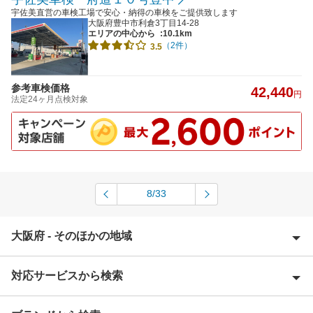
宇佐美直営の車検工場で安心・納得の車検をご提供致します
大阪府豊中市利倉3丁目14-28
エリアの中心から
:10.1km
（2件）
3.5
参考車検価格
42,440
円
法定24ヶ月点検対象
8/33
大阪府 - そのほかの地域
対応サービスから検索
池田市
泉大津市