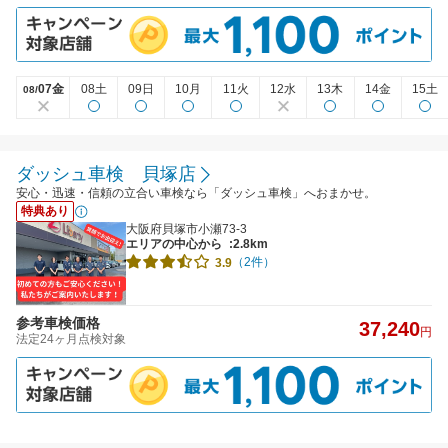
07金
08土
09日
10月
11火
12水
13木
14金
15土
08/
ダッシュ車検 貝塚店
安心・迅速・信頼の立合い車検なら「ダッシュ車検」へおまかせ。
特典あり
大阪府貝塚市小瀬73-3
エリアの中心から
:2.8km
（2件）
3.9
参考車検価格
37,240
円
法定24ヶ月点検対象