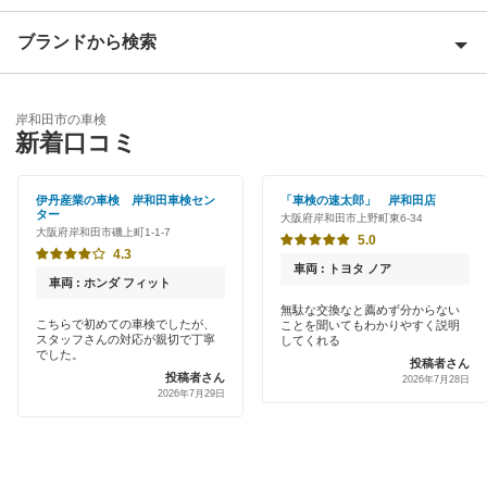
泉大津市
ブランドから検索
Award 受賞店
泉佐野市
優良店
ENEOS
和泉市
岸和田市の車検
特典あり
新着口コミ
「車検の速太郎」
茨木市
初めて来店割りあり
アップル車検
伊丹産業の車検 岸和田車検セン
「車検の速太郎」 岸和田店
大阪狭山市
ター
大阪府岸和田市上野町東6-34
新車初回割りあり
大阪府岸和田市磯上町1-1-7
オートバックス
5.0
貝塚市
4.3
早割りあり
車両 : トヨタ ノア
チャレンジ車検
車両 : ホンダ フィット
柏原市
クレジットカードOK
無駄な交換なと薦めず分からない
こちらで初めての車検でしたが、
ことを聞いてもわかりやすく説明
出光リテール車検
交野市
スタッフさんの対応が親切で丁寧
してくれる
土日祝OK
でした。
投稿者さん
伊藤忠エネクス
投稿者さん
門真市
2026年7月28日
2026年7月29日
代車あり
宇佐美車検
河内長野市
引取り・納車あり
コスモの車検
四條畷市