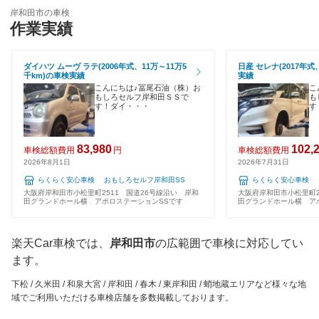
輸入車OK
車検のコバック
岸和田市の車検
吹田市
作業実績
ハイブリッド車OK
キグナス車検
摂津市
EV車OK
ダイハツ ムーヴ ラテ(2006年式、11万～11万5
日産 セレナ(2017年式
ホリデー車検
千km)の車検実績
実績
泉南郡
120分以内の車検
こんにちは♪冨尾石油（株）お
こ
もしろセルフ岸和田ＳＳで
も
マッハ車検
泉南市
す！ダイ・・・
す
1日車検
出光興産「らくらく安心車検」
泉北郡
夜間受付
83,980
102,
車検総額費用
円
車検総額費用
エネフリ車検
2026年8月1日
2026年7月31日
大東市
整備保証
らくらく安心車検 おもしろセルフ岸和田SS
らくらく安心車検 
安心WE！車検
高石市
大阪府岸和田市小松里町2511 国道26号線沿い 岸和
大阪府岸和田市小松里町2
田グランドホール横 アポロステーションSSです
田グランドホール横 ア
1級整備士在籍
高槻市
閉じる
コンピューター診断
楽天Car車検では、
岸和田市
の広範囲で車検に対応してい
豊中市
ます。
閉じる
豊能郡
下松 / 久米田 / 和泉大宮 / 岸和田 / 春木 / 東岸和田 / 蛸地蔵エリアなど様々な地
域でご利用いただける車検店舗を多数掲載しております。
富田林市