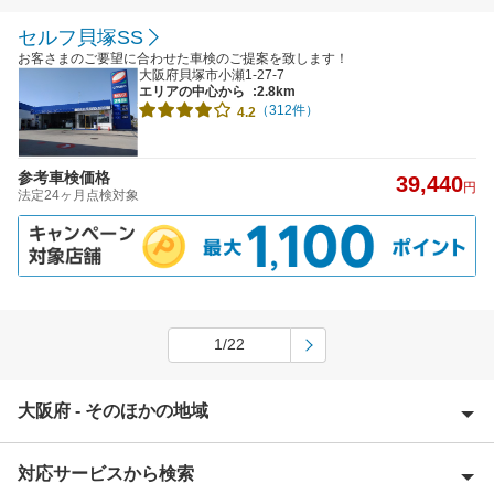
セルフ貝塚SS
お客さまのご要望に合わせた車検のご提案を致します！
大阪府貝塚市小瀬1-27-7
エリアの中心から
:2.8km
（312件）
4.2
参考車検価格
39,440
円
法定24ヶ月点検対象
1/22
大阪府 - そのほかの地域
対応サービスから検索
池田市