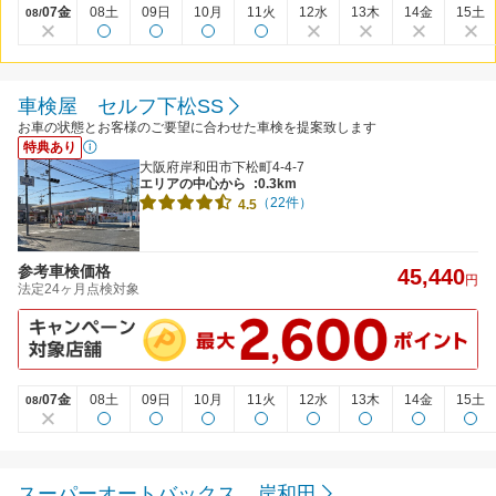
07金
08土
09日
10月
11火
12水
13木
14金
15土
08/
車検屋 セルフ下松SS
お車の状態とお客様のご要望に合わせた車検を提案致します
特典あり
大阪府岸和田市下松町4-4-7
エリアの中心から
:0.3km
（22件）
4.5
参考車検価格
45,440
円
法定24ヶ月点検対象
07金
08土
09日
10月
11火
12水
13木
14金
15土
08/
スーパーオートバックス 岸和田