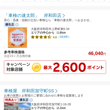
「車検の速太郎」 岸和田店
安心・迅速・信頼の立合い車検なら「車検の速太郎」へおまかせ。
優良店
大阪府岸和田市上野町東6-34
エリアの中心から
:1.6km
（343件）
4.6
参考車検価格
46,040
円
法定24ヶ月点検対象
車検屋 岸和田加守町SS
お車の状態とお客様のご要望に合わせた車検を提案致します
特典あり
優良店
大阪府岸和田市加守町1-16-28
エリアの中心から
:2.1km