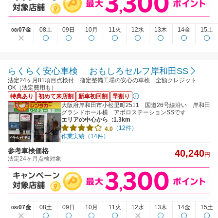
07金
08土
09日
10月
11火
12水
13木
14金
15土
08/
らくらく安心車検 おもしろセルフ岸和田SS
法定24ヶ月81項目点検付 指定整備工場の安心の車検 全額クレジット
OK（法定費用も）
特典あり
初めて来店割
新車初回割
早割り
大阪府岸和田市小松里町2511 国道26号線沿い 岸和田
グランドホール横 アポロステーションSSです
エリアの中心から
:1.3km
（12件）
4.0
作業実績（14件）
参考車検価格
40,240
円
法定24ヶ月点検対象
07金
08土
09日
10月
11火
12水
13木
14金
15土
08/