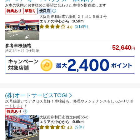
お車の状態とお客様のご要望に合わせた車検を提案致します
特典あり
早割り
優良店
大阪府岸和田市八阪町２丁目１６番１号
エリアの中心から
:0.5km
（218件）
4.0
参考車検価格
52,640
円
法定24ヶ月点検対象
(株)オートサービスTOGI
26号線沿いでアクセス良好！車検後も、修理やメンテナンスもしっかりサポ
ートします！
特典あり
大阪府岸和田市西之内町65-6
エリアの中心から
:0.6km
（9件）
4.8