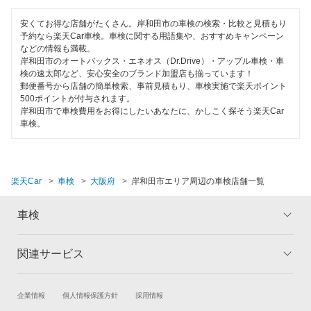
寝屋川市
安くてお得な店舗がたくさん。岸和田市の車検の検索・比較と見積もり
予約なら楽天Car車検。車検に関する用語集や、おすすめキャンペーン
羽曳野市
などの情報も満載。
岸和田市のオートバックス・エネオス（Dr.Drive）・アップル車検・車
検の速太郎など、安心安全のブランド加盟店も揃っています！
阪南市
郵便番号から店舗の簡単検索、事前見積もり、車検実施で楽天ポイント
500ポイントが付与されます。
東大阪市
岸和田市で車検費用をお得にしたいあなたに、かしこく探そう楽天Car
車検。
枚方市
藤井寺市
楽天Car
車検
大阪府
岸和田市エリア周辺の車検店舗一覧
松原市
車検
三島郡
南河内郡
関連サービス
トップ
マイページ
箕面市
メリット
ご利用ガイド
試乗・商談
新車購入
企業情報
個人情報保護方針
採用情報
車検の基礎知識
キャンペーン一覧
守口市