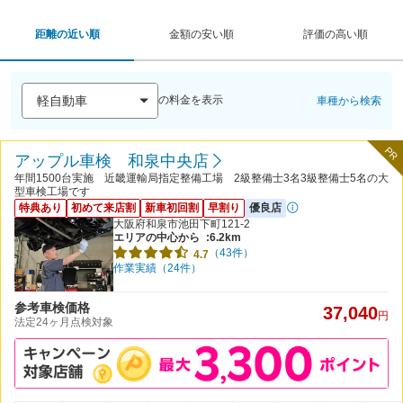
距離の近い順
金額の安い順
評価の高い順
の料金を表示
車種から検索
PR
アップル車検 和泉中央店
年間1500台実施 近畿運輸局指定整備工場 2級整備士3名3級整備士5名の大
型車検工場です
特典あり
初めて来店割
新車初回割
早割り
優良店
大阪府和泉市池田下町121-2
エリアの中心から
:6.2km
（43件）
4.7
作業実績（24件）
参考車検価格
37,040
円
法定24ヶ月点検対象