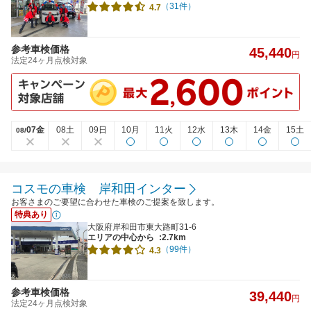
（31件）
4.7
参考車検価格
45,440
円
法定24ヶ月点検対象
07金
08土
09日
10月
11火
12水
13木
14金
15土
08/
コスモの車検 岸和田インター
お客さまのご要望に合わせた車検のご提案を致します。
特典あり
大阪府岸和田市東大路町31-6
エリアの中心から
:2.7km
（99件）
4.3
参考車検価格
39,440
円
法定24ヶ月点検対象