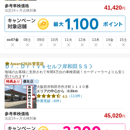
参考車検価格
41,420
円
法定24ヶ月点検対象
07金
08土
09日
10月
11火
12水
13木
14金
15土
08/
Ｄｒ．Ｄｒｉｖｅセルフ岸和田ＳＳ
地域のお客様に支持されて年間4万台の車検実績！カーディーラーよりも安く
受けられます！
特典あり
優良店
大阪府岸和田市作才町１１３０番
エリアの中心から
:0.8km
（113件）
4.5
作業実績（6件）
参考車検価格
45,020
円
法定24ヶ月点検対象