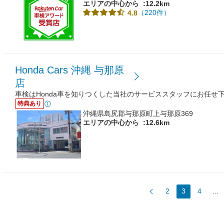
エリアの中心から
:12.2km
（220件）
4.8
Honda Cars 沖縄 与那原
店
車検はHonda車を知りつくした当社のサービススタッフにお任せ
特典あり
沖縄県島尻郡与那原町上与那原369
エリアの中心から
:12.6km
2
3
4
...