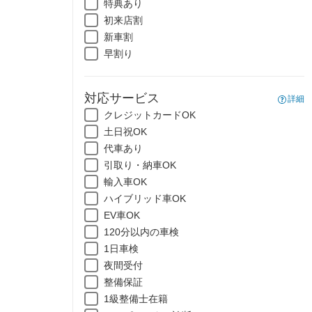
特典あり
初来店割
新車割
早割り
対応サービス
詳細
クレジットカードOK
土日祝OK
代車あり
引取り・納車OK
輸入車OK
ハイブリッド車OK
EV車OK
120分以内の車検
1日車検
夜間受付
整備保証
1級整備士在籍