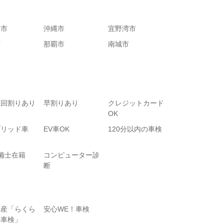
ま市
沖縄市
宜野湾市
市
那覇市
南城市
初回割りあり
早割りあり
クレジットカード
OK
ブリッド車
EV車OK
120分以内の車検
備士在籍
コンピューター診
断
興産「らくら
安心WE！車検
心車検」