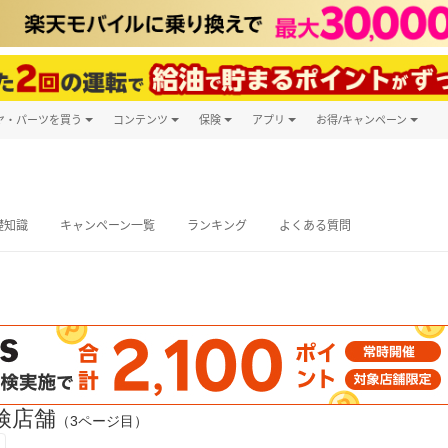
ヤ・パーツを買う
コンテンツ
保険
アプリ
お得/キャンペーン
楽天Carマガジン
キャンペーン
タイヤ・パーツ購入
自動車保険
楽天Carアプリ
自動車カタログ
タイヤ交換サービス
楽天マイカー
グ予約
礎知識
キャンペーン一覧
ランキング
よくある質問
検店舗
（3ページ目）