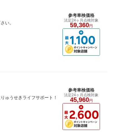
参考車検価格
法定24ヶ月点検対象
下さい。
59,360
円
参考車検価格
法定24ヶ月点検対象
はりゅうせきライフサポート！
45,960
円