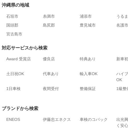
沖縄県の地域
石垣市
糸満市
浦添市
うる
国頭郡
島尻郡
豊見城市
名護
宮古島市
対応サービスから検索
Award 受賞店
優良店
特典あり
新車
土日祝OK
代車あり
輸入車OK
ハイ
OK
1日車検
夜間受付
整備保証
1級整
ブランドから検索
ENEOS
伊藤忠エネクス
車検のコバック
出光
く安