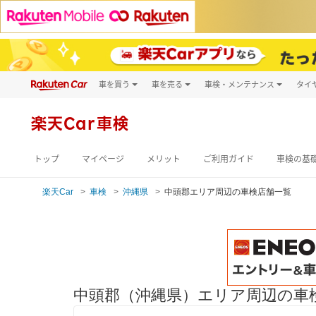
車を買う
車を売る
車検・メンテナンス
タイ
試乗・商談
楽天Car車買取
車検予約
キズ修理予約
新車
楽天Car車検
洗車・コーティン
メンテナンス管理
トップ
マイページ
メリット
ご利用ガイド
車検の基
楽天Car
車検
沖縄県
中頭郡エリア周辺の車検店舗一覧
中頭郡（沖縄県）エリア周辺の車