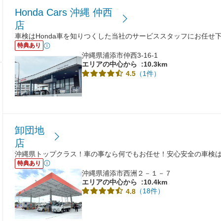
Honda Cars 沖縄 仲西
店
車検はHonda車を知りつくした当社のサービススタッフにお任せ
特典あり
沖縄県浦添市仲西3-16-1
エリアの中心から
:10.3km
（1件）
4.5
卸団地
店
沖縄県トップクラス！車の事なら何でもお任せ！安心安全の車検
特典あり
沖縄県浦添市西洲２－１－７
エリアの中心から
:10.4km
（18件）
4.8