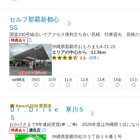
セルフ那覇新都心
SS
国道330号線沿いでアクセス便利立ち合い見積、代車貸出、見積
特典あり
沖縄県那覇市おもろまち4-21-22
エリアの中心から
:11.5km
（6件）
4.6
08土
09日
10月
11火
12水
13木
14金
15土
08/
Ｄｒ．Ｄｒｉｖｅ 寒川Ｓ
Ｓ
おかげさまで9年連続受賞(❁´◡`❁) 2026年度は沖縄県１位になり
特典あり
優良店
沖縄県那覇市松川３丁目１６番１号