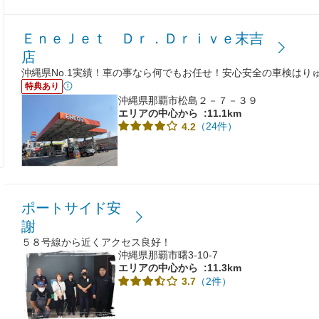
ＥｎｅＪｅｔ Ｄｒ．Ｄｒｉｖｅ末吉
店
沖縄県No.1実績！車の事なら何でもお任せ！安心安全の車検はり
特典あり
沖縄県那覇市松島２－７－３９
エリアの中心から
:11.1km
（24件）
4.2
ポートサイド安
謝
５８号線から近くアクセス良好！
沖縄県那覇市曙3-10-7
エリアの中心から
:11.3km
（2件）
3.7