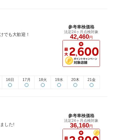
参考車検価格
法定24ヶ月点検対象
だけでも大歓迎！
42,460
円
16日
17月
18火
19水
20木
21金
参考車検価格
法定24ヶ月点検対象
ました!
36,160
円