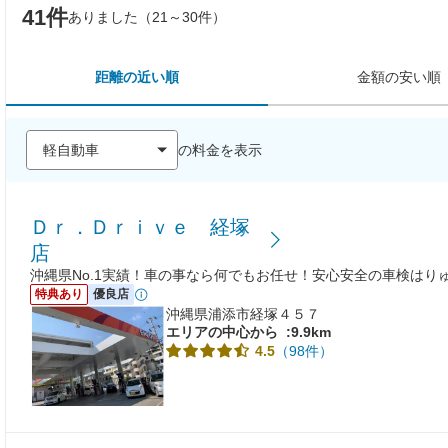
41件
ありました（21～30件）
距離の近い順
金額の安い順
の料金を表示
Ｄｒ．Ｄｒｉｖｅ 経塚
店
沖縄県No.1実績！車の事なら何でもお任せ！安心安全の車検はり
特典あり
優良店
沖縄県浦添市経塚４５７
エリアの中心から
:9.9km
（98件）
4.5