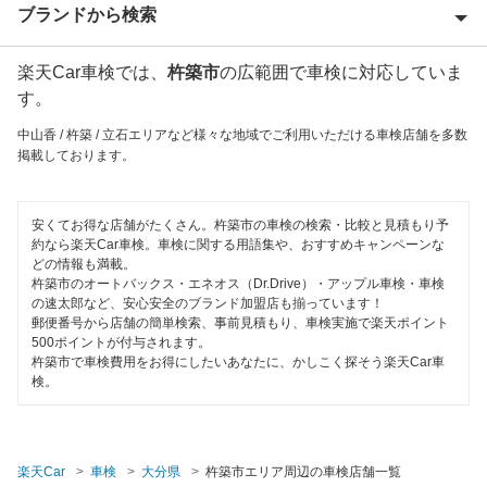
ブランドから検索
Award 受賞店
大分市
優良店
楽天Car車検では、
杵築市
の広範囲で車検に対応していま
ENEOS
玖珠郡
す。
特典あり
アップル車検
国東市
中山香 / 杵築 / 立石エリアなど様々な地域でご利用いただける車検店舗を多数
初めて来店割りあり
掲載しております。
オートバックス
佐伯市
新車初回割りあり
伊藤忠エネクス
竹田市
安くてお得な店舗がたくさん。杵築市の車検の検索・比較と見積もり予
早割りあり
約なら楽天Car車検。車検に関する用語集や、おすすめキャンペーンな
車検のコバック
どの情報も満載。
津久見市
クレジットカードOK
杵築市のオートバックス・エネオス（Dr.Drive）・アップル車検・車検
マッハ車検
の速太郎など、安心安全のブランド加盟店も揃っています！
中津市
郵便番号から店舗の簡単検索、事前見積もり、車検実施で楽天ポイント
土日祝OK
500ポイントが付与されます。
出光興産「らくらく安心車検」
速見郡
杵築市で車検費用をお得にしたいあなたに、かしこく探そう楽天Car車
代車あり
検。
くるまクリニック
東国東郡
引取り・納車あり
安心WE！車検
日田市
輸入車OK
楽天Car
車検
大分県
杵築市エリア周辺の車検店舗一覧