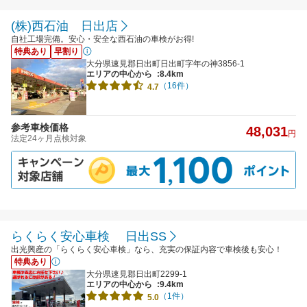
(株)西石油 日出店
自社工場完備。安心・安全な西石油の車検がお得!
特典あり
早割り
大分県速見郡日出町日出町字年の神3856-1
エリアの中心から
:8.4km
（16件）
4.7
参考車検価格
48,031
円
法定24ヶ月点検対象
らくらく安心車検 日出SS
出光興産の「らくらく安心車検」なら、充実の保証内容で車検後も安心！
特典あり
大分県速見郡日出町2299-1
エリアの中心から
:9.4km
（1件）
5.0