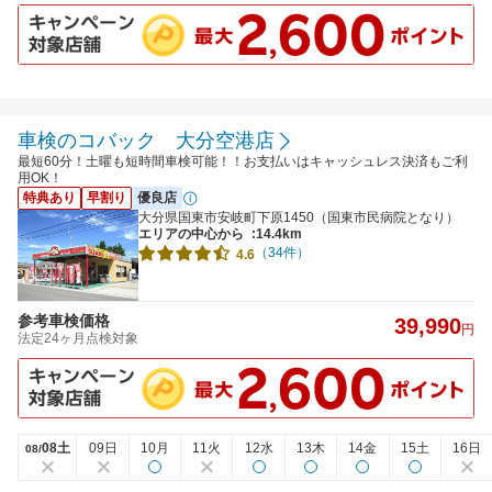
車検のコバック 大分空港店
最短60分！土曜も短時間車検可能！！お支払いはキャッシュレス決済もご利
用OK！
特典あり
早割り
優良店
大分県国東市安岐町下原1450（国東市民病院となり）
エリアの中心から
:14.4km
（34件）
4.6
参考車検価格
39,990
円
法定24ヶ月点検対象
08土
09日
10月
11火
12水
13木
14金
15土
16日
08/