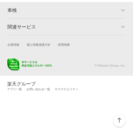
豊後大野市
閉じる
ハイブリッド車OK
車検
豊後高田市
EV車OK
別府市
関連サービス
トップ
マイページ
120分以内の車検
由布市
メリット
ご利用ガイド
1日車検
試乗・商談
新車購入
企業情報
個人情報保護方針
採用情報
車検の基礎知識
キャンペーン一覧
夜間受付
楽天Car車買取
閉じる
車検予約
ランキング
よくある質問
キズ修理予約
洗車・コーティング予約
整備保証
© Rakuten Group, Inc.
メンテナンス管理
タイヤ・パーツ購入
1級整備士在籍
タイヤ交換サービス
楽天Car マガジン
楽天グループ
自動車カタログ
自動車保険
アプリ一覧
お問い合わせ一覧
サステナビリティ
コンピューター診断
楽天マイカー割
閉じる