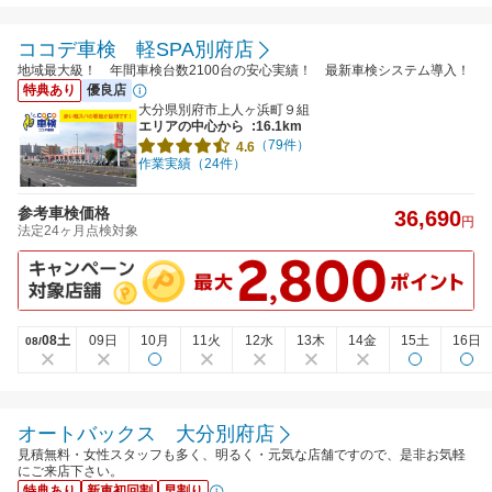
ココデ車検 軽SPA別府店
地域最大級！ 年間車検台数2100台の安心実績！ 最新車検システム導入！
特典あり
優良店
大分県別府市上人ヶ浜町９組
エリアの中心から
:16.1km
（79件）
4.6
作業実績（24件）
参考車検価格
36,690
円
法定24ヶ月点検対象
08土
09日
10月
11火
12水
13木
14金
15土
16日
08/
オートバックス 大分別府店
見積無料・女性スタッフも多く、明るく・元気な店舗ですので、是非お気軽
にご来店下さい。
特典あり
新車初回割
早割り