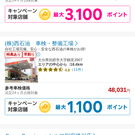
法定24ヶ月点検対象
(株)西石油 車検・整備工場
自社工場完備。安心・安全な西石油の車検がお得!
特典あり
早割り
大分県別府市大字鶴見3907
エリアの中心から
:18.4km
（11件）
4.8
参考車検価格
48,031
円
法定24ヶ月点検対象