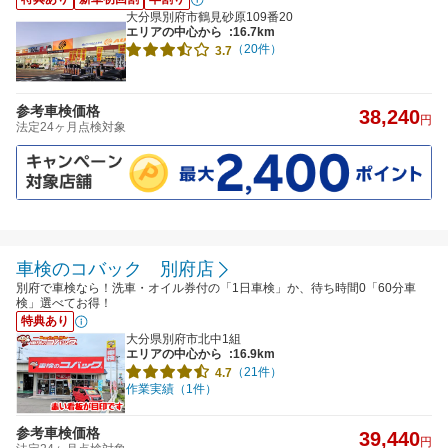
大分県別府市鶴見砂原109番20
エリアの中心から
:16.7km
（20件）
3.7
参考車検価格
38,240
円
法定24ヶ月点検対象
車検のコバック 別府店
別府で車検なら！洗車・オイル券付の「1日車検」か、待ち時間0「60分車
検」選べてお得！
特典あり
大分県別府市北中1組
エリアの中心から
:16.9km
（21件）
4.7
作業実績（1件）
参考車検価格
39,440
円