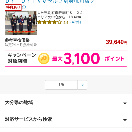
Ｄｒ．Ｄｒｉｖｅセルフ別府境川店
特典あり
大分県別府市若草町８－２２
エリアの中心から
:18.4km
（47件）
4.4
参考車検価格
39,640
円
法定24ヶ月点検対象
1/5
大分県の地域
対応サービスから検索
宇佐市
臼杵市