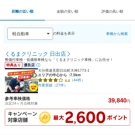
距離の近い順
金額の安い順
評価の高い順
の料金を表示
車種から検索
くるまクリニック 日出店
整備付車検・低価格車検なら「くるまクリニック車検」にお任せ！
特典あり
優良店
大分県速見郡日出町大神1773-1
エリアの中心から
:7.5km
（44件）
4.4
作業実績（27件）
参考車検価格
39,840
円
法定24ヶ月点検対象