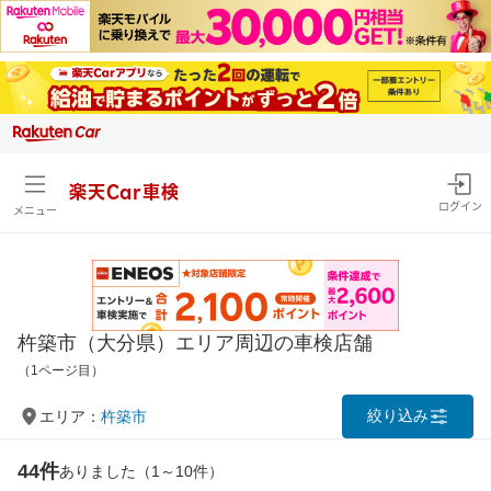
楽天Car車検
ログイン
メニュー
杵築市（大分県）エリア周辺の車検店舗
（1ページ目）
絞り込み
エリア：
杵築市
44件
ありました（1～10件）