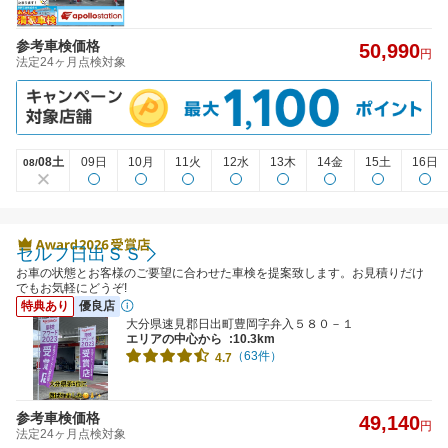
参考車検価格
50,990
円
法定24ヶ月点検対象
08土
09日
10月
11火
12水
13木
14金
15土
16日
08/
セルフ日出ＳＳ
お車の状態とお客様のご要望に合わせた車検を提案致します。お見積りだけ
でもお気軽にどうぞ!
特典あり
優良店
大分県速見郡日出町豊岡字弁入５８０－１
エリアの中心から
:10.3km
（63件）
4.7
参考車検価格
49,140
円
法定24ヶ月点検対象