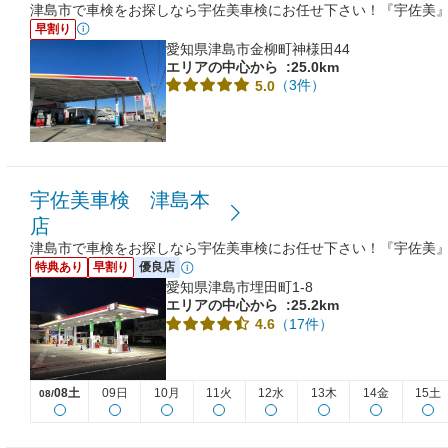
津島市で車検をお探しなら宇佐美車検にお任せ下さい！『宇佐美
早割り
愛知県津島市金柳町神様田44
エリアの中心から
:25.0km
（3件）
5.0
宇佐美車検 津島本
店
津島市で車検をお探しなら宇佐美車検にお任せ下さい！『宇佐美
特典あり
早割り
優良店
愛知県津島市埋田町1-8
エリアの中心から
:25.2km
（17件）
4.6
08土
09日
10月
11火
12水
13木
14金
15土
08/