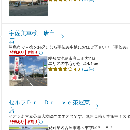
宇佐美車検 唐臼
店
津島市で車検をお探しなら宇佐美車検にお任せ下さい！『宇佐美
特典あり
早割り
愛知県津島市唐臼町大門3
エリアの中心から
:24.4km
（12件）
4.3
セルフＤｒ．Ｄｒｉｖｅ茶屋東
店
イオン名古屋茶屋店様隣のエネオスです。無料見積り実施中！ス
特典あり
早割り
愛知県名古屋市港区東茶屋３－８２