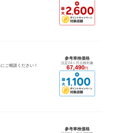
参考車検価格
法定24ヶ月点検対象
軽にご相談ください！
67,490
円
参考車検価格