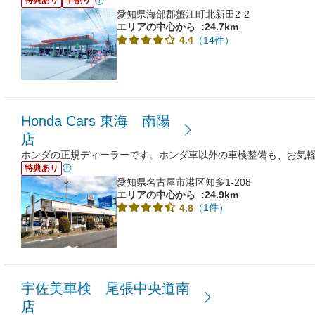
特典あり
早割り
愛知県海部郡蟹江町北新田2-2
エリアの中心から
:24.7km
（14件）
4.4
Honda Cars 東海 南陽
店
ホンダの正規ディーラーです。ホンダ車以外の車検整備も、お気
特典あり
愛知県名古屋市港区知多1-208
エリアの中心から
:24.9km
（1件）
4.8
宇佐美車検 尾張中央道南
店