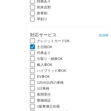
特典あり
初来店割
新車割
早割り
対応サービス
詳細
クレジットカードOK
土日祝OK
代車あり
引取り・納車OK
輸入車OK
ハイブリッド車OK
EV車OK
120分以内の車検
1日車検
夜間受付
整備保証
1級整備士在籍