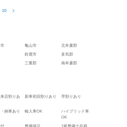
10
べ市
亀山市
北牟婁郡
市
鈴鹿市
多気郡
市
三重郡
南牟婁郡
て来店割りあ
新車初回割りあり
早割りあり
り・納車あり
輸入車OK
ハイブリッド車
OK
受付
整備保証
1級整備士在籍