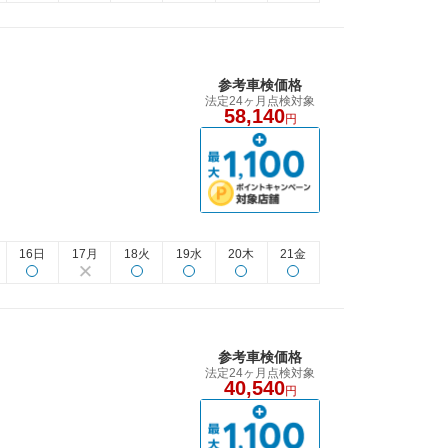
参考車検価格
法定24ヶ月点検対象
58,140
円
16日
17月
18火
19水
20木
21金
参考車検価格
法定24ヶ月点検対象
40,540
円