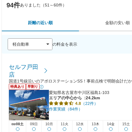
94件
ありました（51～60件）
距離の近い順
金額の安い順
の料金を表示
セルフ戸田
店
国道1号線沿いのアポロステーションSS！事前点検で明朗会計だ
特典あり
早割り
愛知県名古屋市中川区福島1-103
エリアの中心から
:24.2km
（22件）
4.8
作業実績（84件）
08土
09日
10月
11火
12水
13木
14金
15土
08/