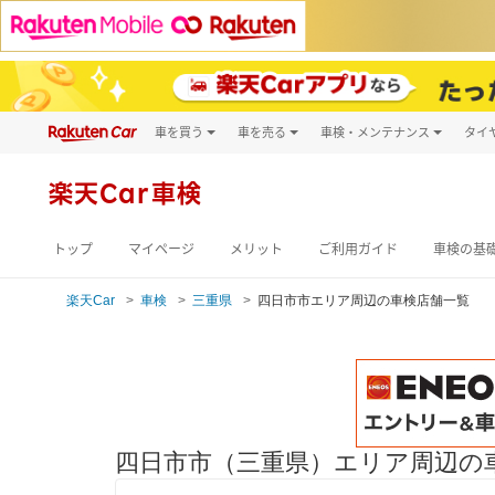
車を買う
車を売る
車検・メンテナンス
タイ
試乗・商談
楽天Car車買取
車検予約
キズ修理予約
新車
楽天Car車検
洗車・コーティン
メンテナンス管理
トップ
マイページ
メリット
ご利用ガイド
車検の基
楽天Car
車検
三重県
四日市市エリア周辺の車検店舗一覧
四日市市（三重県）エリア周辺の