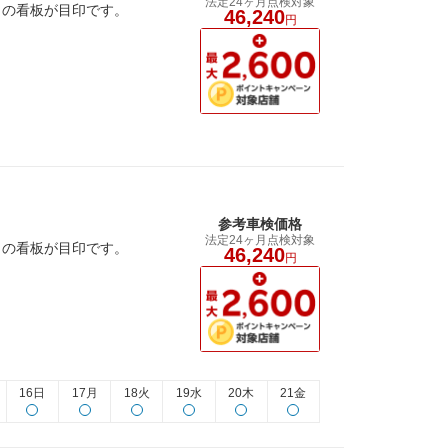
法定24ヶ月点検対象
』の看板が目印です。
46,240
円
参考車検価格
法定24ヶ月点検対象
』の看板が目印です。
46,240
円
16日
17月
18火
19水
20木
21金