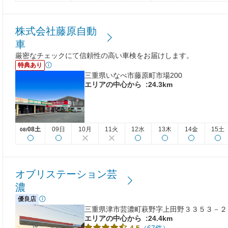
株式会社藤原自動
車
厳密なチェックにて信頼性の高い車検をお届けします。
特典あり
三重県いなべ市藤原町市場200
エリアの中心から
:24.3km
08土
09日
10月
11火
12水
13木
14金
15土
08/
オブリステーション芸
濃
優良店
三重県津市芸濃町萩野字上田野３３５３－２
エリアの中心から
:24.4km
（67件）
4.5