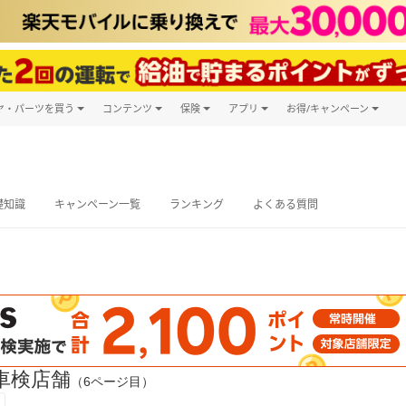
ヤ・パーツを買う
コンテンツ
保険
アプリ
お得/キャンペーン
楽天Carマガジン
キャンペーン
タイヤ・パーツ購入
自動車保険
楽天Carアプリ
自動車カタログ
タイヤ交換サービス
楽天マイカー
グ予約
礎知識
キャンペーン一覧
ランキング
よくある質問
車検店舗
（6ページ目）