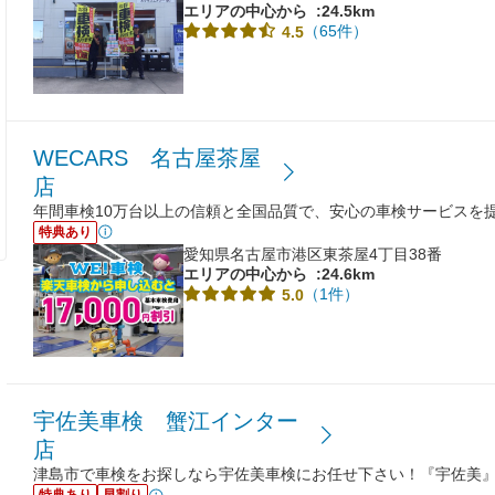
エリアの中心から
:24.5km
（65件）
4.5
WECARS 名古屋茶屋
店
年間車検10万台以上の信頼と全国品質で、安心の車検サービスを
特典あり
愛知県名古屋市港区東茶屋4丁目38番
エリアの中心から
:24.6km
（1件）
5.0
宇佐美車検 蟹江インター
店
津島市で車検をお探しなら宇佐美車検にお任せ下さい！『宇佐美