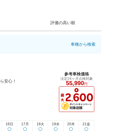
評価の高い順
車種から検索
参考車検価格
法定24ヶ月点検対象
から安心！
55,990
円
16日
17月
18火
19水
20木
21金