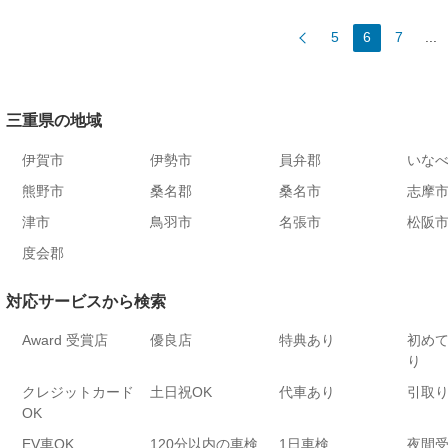
5
6
7
...
三重県の地域
伊賀市
伊勢市
員弁郡
いな
熊野市
桑名郡
桑名市
志摩
津市
鳥羽市
名張市
松阪
度会郡
対応サービスから検索
Award 受賞店
優良店
特典あり
初め
り
クレジットカード
土日祝OK
代車あり
引取
OK
EV車OK
120分以内の車検
1日車検
夜間