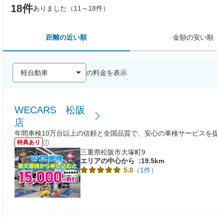
18件
ありました（11～18件）
距離の近い順
金額の安い順
の料金を表示
WECARS 松阪
店
年間車検10万台以上の信頼と全国品質で、安心の車検サービスを
特典あり
三重県松阪市大塚町9
エリアの中心から
:19.5km
（1件）
5.0