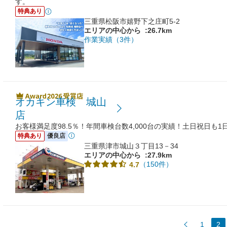
す。
特典あり
三重県松阪市嬉野下之庄町5-2
エリアの中心から
:26.7km
作業実績（3件）
オカキン車検 城山
店
お客様満足度98.5％！年間車検台数4,000台の実績！土日祝日も
特典あり
優良店
三重県津市城山３丁目13－34
エリアの中心から
:27.9km
（150件）
4.7
1
2