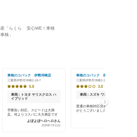
興産「らくら
安心WE！車検
心車検」
車検のコバック 伊勢河崎店
車検のコバック 伊勢河崎店
三重県伊勢市河崎2-18-7
三重県伊勢市河崎2-18-7
5.0
3.0
車両 : トヨタ ヤリスクロス ハ
車両 : スズキ ワゴンR
イブリッド
普通の車検対応頂きました。あり
手際良い対応、スピードは大満
がとうございました。
足。何よりコスパに大大満足です
投稿者さん
よぼよぼヘロヘロさん
2026年6月14日
2026年7月11日