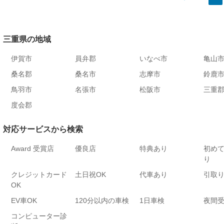
三重県の地域
伊賀市
員弁郡
いなべ市
亀山
桑名郡
桑名市
志摩市
鈴鹿
鳥羽市
名張市
松阪市
三重
度会郡
対応サービスから検索
Award 受賞店
優良店
特典あり
初め
り
クレジットカード
土日祝OK
代車あり
引取
OK
EV車OK
120分以内の車検
1日車検
夜間
コンピューター診