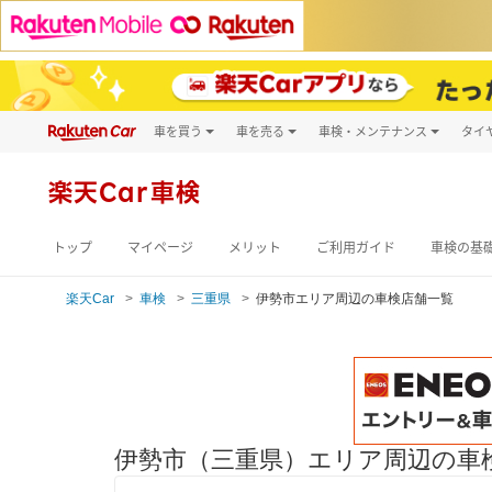
車を買う
車を売る
車検・メンテナンス
タイ
試乗・商談
楽天Car車買取
車検予約
キズ修理予約
新車
楽天Car車検
洗車・コーティン
メンテナンス管理
トップ
マイページ
メリット
ご利用ガイド
車検の基
楽天Car
車検
三重県
伊勢市エリア周辺の車検店舗一覧
伊勢市（三重県）エリア周辺の車