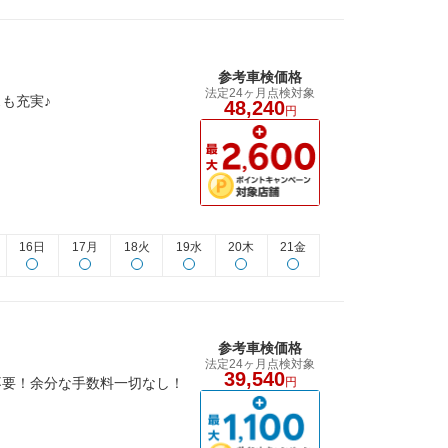
参考車検価格
法定24ヶ月点検対象
も充実♪
48,240
円
16日
17月
18火
19水
20木
21金
参考車検価格
法定24ヶ月点検対象
39,540
不要！余分な手数料一切なし！
円