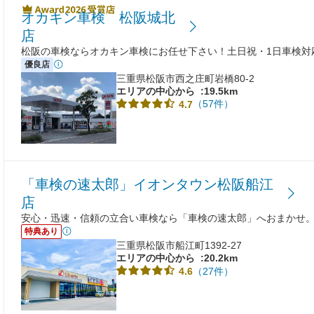
オカキン車検 松阪城北
店
松阪の車検ならオカキン車検にお任せ下さい！土日祝・1日車検対
優良店
三重県松阪市西之庄町岩橋80-2
エリアの中心から
:19.5km
（57件）
4.7
「車検の速太郎」イオンタウン松阪船江
店
安心・迅速・信頼の立合い車検なら「車検の速太郎」へおまかせ
特典あり
三重県松阪市船江町1392-27
エリアの中心から
:20.2km
（27件）
4.6