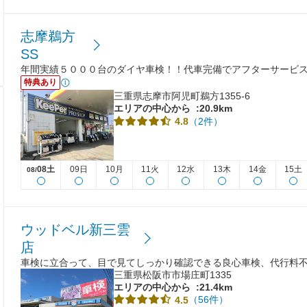
志摩鵜方
SS
年間実績５０００台のダイヤ車検！！代車完備でアフターサービス
特典あり
三重県志摩市阿児町鵜方1355-6
エリアの中心から
:20.9km
（2件）
4.8
08土
09日
10月
11火
12水
13木
14金
15土
08/
ウッドベル新三雲
店
車検に立合って、目で見てしっかり確認できる良心車検、代行料
三重県松阪市市場庄町1335
エリアの中心から
:21.4km
（56件）
4.5