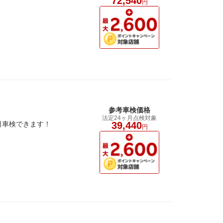
72,540
円
参考車検価格
法定24ヶ月点検対象
1日車検できます！
39,440
円