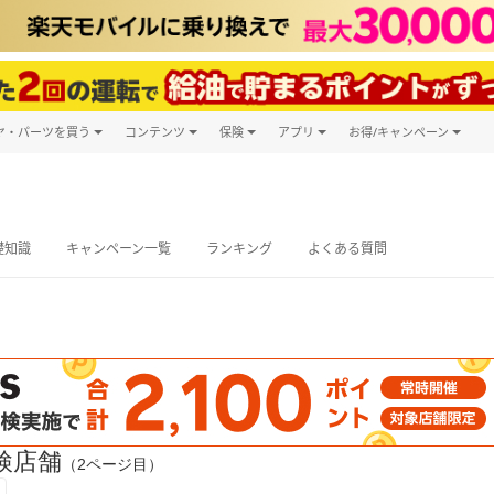
ヤ・パーツを買う
コンテンツ
保険
アプリ
お得/キャンペーン
楽天Carマガジン
キャンペーン
タイヤ・パーツ購入
自動車保険
楽天Carアプリ
自動車カタログ
タイヤ交換サービス
楽天マイカー
グ予約
礎知識
キャンペーン一覧
ランキング
よくある質問
検店舗
（2ページ目）