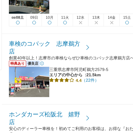
08土
09日
10月
11火
12水
13木
14金
15土
08/
車検のコバック 志摩鵜方
店
創業40年以上！志摩市の車検ならぜひ車検のコバック志摩鵜方店
特典あり
優良店
三重県志摩市阿児町鵜方2579-5
エリアの中心から
:21.5km
（22件）
4.4
ホンダカーズ松阪北 嬉野
店
安心のディーラー車検を！初めてご利用のお客様は、お得な『お