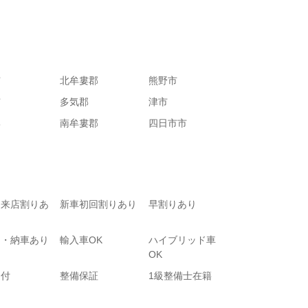
市
北牟婁郡
熊野市
市
多気郡
津市
郡
南牟婁郡
四日市市
て来店割りあ
新車初回割りあり
早割りあり
り・納車あり
輸入車OK
ハイブリッド車
OK
受付
整備保証
1級整備士在籍