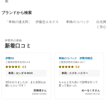
断
ブランドから検索
「車検の速太郎」
伊藤忠エネクス
車検のコバック
出光
く安
伊勢市の車検
新着口コミ
伊勢SS
車検のコバック 伊勢河崎店
三重県伊勢市岩渕3-5-9
三重県伊勢市河崎2-18-7
4.5
5.0
車両 : ホンダ N BOX
車両 : スズキ ハスラー
3日かかりましたが、また次回もお
ちゃんと立ち合いで説明を行って
願いしたいです！
貰って良かった
投稿者さん
めーるくすさん
2026年7月30日
2026年7月17日