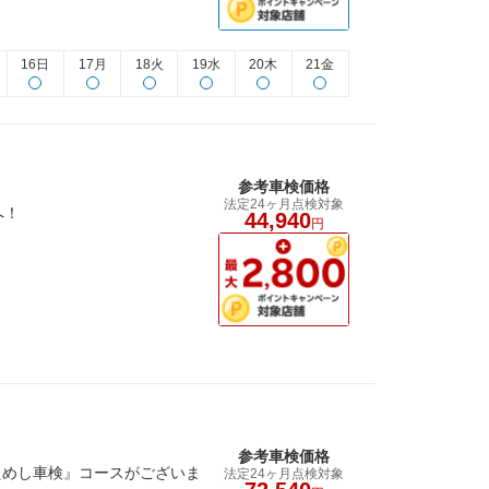
16日
17月
18火
19水
20木
21金
参考車検価格
法定24ヶ月点検対象
へ！
44,940
円
参考車検価格
ためし車検』コースがございま
法定24ヶ月点検対象