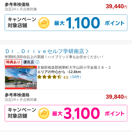
参考車検価格
39,440
円
法定24ヶ月点検対象
Ｄｒ．Ｄｒｉｖｅセルフ学研南店
年間66,000台以上の実績！ハイブリッド車もお任せください！
特典あり
優良店
京都府相楽郡精華町大字山田小字金堀２８－２
エリアの中心から
:12.8km
（34件）
4.5
参考車検価格
39,840
円
法定24ヶ月点検対象