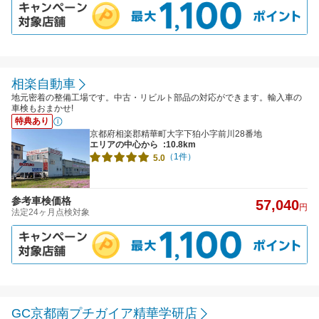
相楽自動車
地元密着の整備工場です。中古・リビルト部品の対応ができます。輸入車の
車検もおまかせ!
特典あり
京都府相楽郡精華町大字下狛小字前川28番地
エリアの中心から
:10.8km
（1件）
5.0
参考車検価格
57,040
円
法定24ヶ月点検対象
GC京都南プチガイア精華学研店