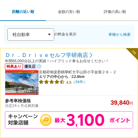
距離の近い順
金額の安い順
評価の高い順
の料金を表示
車種から検索
PR
Ｄｒ．Ｄｒｉｖｅセルフ学研南店
年間66,000台以上の実績！ハイブリッド車もお任せください！
特典あり
優良店
京都府相楽郡精華町大字山田小字金堀２８－２
エリアの中心から
:12.8km
（34件）
4.5
参考車検価格
39,840
円
法定24ヶ月点検対象