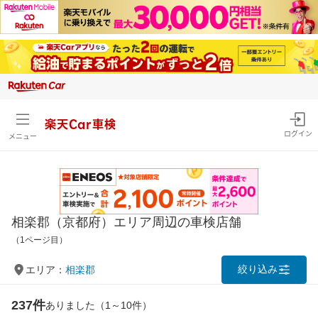
楽天Car車検
ログイン
メニュー
相楽郡（京都府）エリア周辺の車検店舗
（1ページ目）
絞り込み
エリア：
相楽郡
237件
ありました（1～10件）