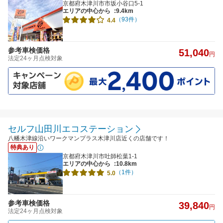
京都府木津川市市坂小谷口5-1
エリアの中心から
:9.4km
（93件）
4.4
参考車検価格
51,040
円
法定24ヶ月点検対象
セルフ山田川エコステーション
八幡木津線沿いワークマンプラス木津川店近くの店舗です！
特典あり
京都府木津川市吐師松葉1-1
エリアの中心から
:10.8km
（1件）
5.0
参考車検価格
39,840
円
法定24ヶ月点検対象