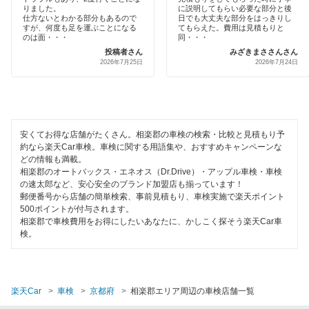
りました。
に説明してもらい必要な部分と後
伊藤忠エネクス
城陽市
仕方ないとわかる部分もあるので
日でも大丈夫な部分をはっきりし
代車あり
すが、何度も足を運ぶことになる
てもらえた。費用は見積もりと
宇佐美車検
のは面・・・
同・・・
綴喜郡
投稿者さん
みざきまささんさん
引取り・納車あり
2026年7月25日
2026年7月24日
コスモの車検
長岡京市
輸入車OK
車検のコバック
南丹市
ハイブリッド車OK
ミタニ車検
福知山市
安くてお得な店舗がたくさん。相楽郡の車検の検索・比較と見積もり予
EV車OK
約なら楽天Car車検。車検に関する用語集や、おすすめキャンペーンな
上原B-cle車検
船井郡
どの情報も満載。
120分以内の車検
相楽郡のオートバックス・エネオス（Dr.Drive）・アップル車検・車検
ウルトラ車検
の速太郎など、安心安全のブランド加盟店も揃っています！
舞鶴市
1日車検
郵便番号から店舗の簡単検索、事前見積もり、車検実施で楽天ポイント
ホリデー車検
500ポイントが付与されます。
宮津市
相楽郡で車検費用をお得にしたいあなたに、かしこく探そう楽天Car車
夜間受付
検。
モリカワ車検
向日市
整備保証
マッハ車検
八幡市
1級整備士在籍
楽天Car
車検
京都府
相楽郡エリア周辺の車検店舗一覧
出光興産「らくらく安心車検」
与謝郡