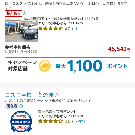
ロータスクラブ加盟店。運輸支局指定工場なので、土日の一日車検も可能で
す！
特典あり
京都府相楽郡精華町精華台1丁目25-3
エリアの中心から
:11.1km
（9件）
4.7
参考車検価格
45,540
円
法定24ヶ月点検対象
コスモ車検 高の原
お客さまのご要望に合わせた車検のご提案を致します。
優良店
奈良県奈良市右京1-5-1
エリアの中心から
:11.9km
（322件）
4.3