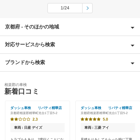
1/24
京都府 - そのほかの地域
対応サービスから検索
綾部市
宇治市
ブランドから検索
Award 受賞店
乙訓郡
優良店
ENEOS
亀岡市
相楽郡の車検
特典あり
新着口コミ
「車検の速太郎」
木津川市
初めて来店割りあり
アップル車検
ダッシュ車検 リバティ精華店
ダッシュ車検 リバティ精華店
京田辺市
京都府相楽郡精華町光台1丁目5-2
京都府相楽郡精華町光台1丁目5-2
早割りあり
オートバックス
2.3
5.0
京丹後市
クレジットカードOK
車両 : 日産 デイズ
車両 : 三菱 アイ
出光リテール車検
久世郡
土日祝OK
トラブルもあり、2度行くことにな
見積もりをしてもらった時に丁寧