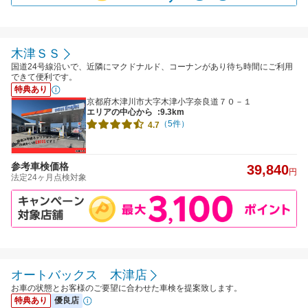
木津ＳＳ
国道24号線沿いで、近隣にマクドナルド、コーナンがあり待ち時間にご利用
できて便利です。
特典あり
京都府木津川市大字木津小字奈良道７０－１
エリアの中心から
:9.3km
（5件）
4.7
参考車検価格
39,840
円
法定24ヶ月点検対象
オートバックス 木津店
お車の状態とお客様のご要望に合わせた車検を提案致します。
特典あり
優良店