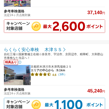
参考車検価格
37,140
円
法定24ヶ月点検対象
らくらく安心車検 木津ＳＳ
自社工場☆国家整備士在籍☆奈良市、宇治市、京田辺市、精華町、大和郡山
市車検なた当店へ！
特典あり
京都府木津川市木津馬場南２５
エリアの中心から
:9.1km
（3件）
4.6
参考車検価格
45,240
円
法定24ヶ月点検対象