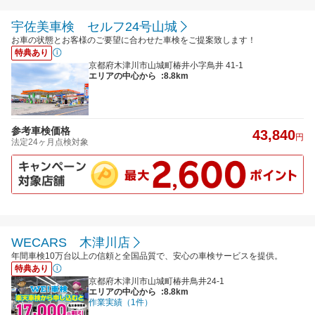
宇佐美車検 セルフ24号山城
お車の状態とお客様のご要望に合わせた車検をご提案致します！
特典あり
京都府木津川市山城町椿井小字鳥井 41-1
エリアの中心から
:8.8km
参考車検価格
43,840
円
法定24ヶ月点検対象
WECARS 木津川店
年間車検10万台以上の信頼と全国品質で、安心の車検サービスを提供。
特典あり
京都府木津川市山城町椿井鳥井24-1
エリアの中心から
:8.8km
作業実績（1件）