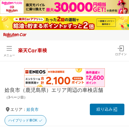
楽天Car車検
ログイン
メニュー
姶良市（鹿児島県）エリア周辺の車検店舗
（3ページ目）
絞り込み
エリア：
姶良市
ハイブリッド車OK