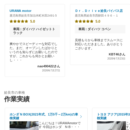
初めて来店割りあり
オートバックス
URAWA motor
Ｄｒ．Ｄｒｉｖｅ姶良バイパス店
出水市
鹿児島県姶良市加治木町木田2491-5
鹿児島県姶良市西餅田４９６－１
新車初回割りあり
伊藤忠エネクス
5.0
5.0
いちき串木野市
早割りあり
車両 : ダイハツ ハイゼットト
車両 : ダイハツ コペン
南国あんしん車検
ラック
指宿市
クレジットカードOK
見積もりから車検までスムースに
爽やかでスピーディーな対応でし
対応いただきました。ありがとう
車検のコバック
大島郡
た。まだ、オープンしたばかりと
ございます。
土日祝OK
いうのも知らずにお願いしたので
KBT46さん
すが、これからも何かとお願い
安心WE！車検
鹿児島市
2026年7月23日
し・・・
代車あり
nao490422さん
鹿屋市
2026年7月27日
閉じる
引取り・納車あり
肝属郡
輸入車OK
姶良市の車検
霧島市
作業実績
ハイブリッド車OK
薩摩郡
EV車OK
ホンダ N BOX(2021年式、1万5千～2万km)の車
トヨタ アクア(2015年
検実績
検実績
薩摩川内市
120分以内の車検
こんにちは！URAWAmotorで
こ
す 今回はホンダ N-B・・・
す