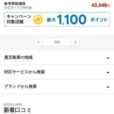
参考車検価格
43,048
円
法定24ヶ月点検対象
3/5
鹿児島県の地域
対応サービスから検索
姶良郡
阿久根市
ブランドから検索
Award 受賞店
奄美市
優良店
ENEOS
伊佐市
姶良市の車検
特典あり
新着口コミ
「車検の速太郎」
出水郡