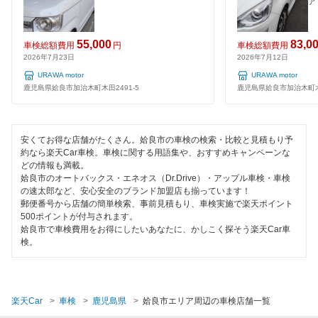
志布志市
ア
1日車検
曽於郡
夜間受付
55,000
83,0
車検総額費用
円
車検総額費用
2026年7月23日
2026年7月12日
曽於市
整備保証
URAWA motor
URAWA motor
垂水市
鹿児島県姶良市加治木町木田2491-5
鹿児島県姶良市加治木町木田
1級整備士在籍
日置市
コンピューター診断
安くてお得な店舗がたくさん。姶良市の車検の検索・比較と見積もり予
枕崎市
約なら楽天Car車検。車検に関する用語集や、おすすめキャンペーンな
どの情報も満載。
閉じる
南九州市
姶良市のオートバックス・エネオス（Dr.Drive）・アップル車検・車検
の速太郎など、安心安全のブランド加盟店も揃っています！
郵便番号から店舗の簡単検索、事前見積もり、車検実施で楽天ポイント
南さつま市
500ポイントが付与されます。
姶良市で車検費用をお得にしたいあなたに、かしこく探そう楽天Car車
検。
閉じる
楽天Car
車検
鹿児島県
姶良市エリア周辺の車検店舗一覧