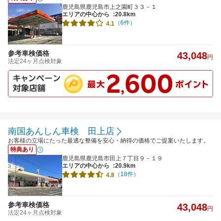
鹿児島県鹿児島市上之園町３３－１
エリアの中心から
:20.8km
（6件）
4.1
参考車検価格
43,048
円
法定24ヶ月点検対象
南国あんしん車検 田上店
お客様の立場にたった最適な整備を安心・納得の価格でご提案いたします。
特典あり
鹿児島県鹿児島市田上７丁目９－１９
エリアの中心から
:20.9km
（18件）
4.8
参考車検価格
43,048
円
法定24ヶ月点検対象