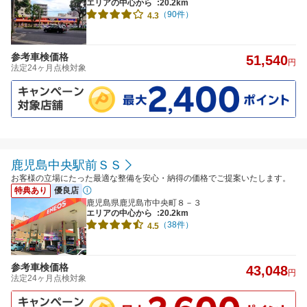
エリアの中心から
:20.2km
（90件）
4.3
参考車検価格
51,540
円
法定24ヶ月点検対象
鹿児島中央駅前ＳＳ
お客様の立場にたった最適な整備を安心・納得の価格でご提案いたします。
特典あり
優良店
鹿児島県鹿児島市中央町８－３
エリアの中心から
:20.2km
（38件）
4.5
参考車検価格
43,048
円
法定24ヶ月点検対象