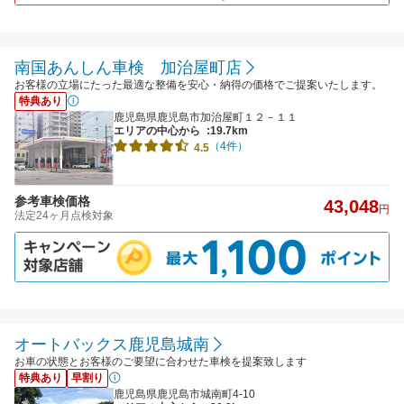
南国あんしん車検 加治屋町店
お客様の立場にたった最適な整備を安心・納得の価格でご提案いたします。
特典あり
鹿児島県鹿児島市加治屋町１２－１１
エリアの中心から
:19.7km
（4件）
4.5
参考車検価格
43,048
円
法定24ヶ月点検対象
オートバックス鹿児島城南
お車の状態とお客様のご要望に合わせた車検を提案致します
特典あり
早割り
鹿児島県鹿児島市城南町4-10