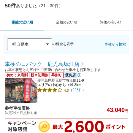
50件
ありました（21～30件）
距離の近い順
金額の安い順
評価の高い順
の料金を表示
車種から検索
車検のコバック 鹿児島堀江店
お車の状態とお客様のご要望に合わせた車検を提案致します
初めて来店割
新車初回割
早割り
優良店
鹿児島県鹿児島市堀江町11-9
エリアの中心から
:19.2km
（236件）
4.3
参考車検価格
43,040
円
法定24ヶ月点検対象