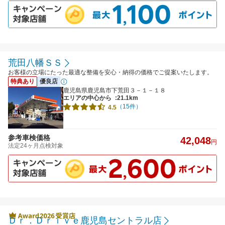
荒田八幡ＳＳ
お客様の立場にたった最適な整備を安心・納得の価格でご提案いたします。
特典あり
優良店
鹿児島県鹿児島市下荒田３－１－１８
エリアの中心から
:21.1km
（15件）
4.5
参考車検価格
42,048
円
法定24ヶ月点検対象
Ｄｒ．Ｄｒｉｖｅ鹿児島セントラル店