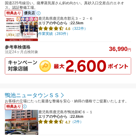
国道225号線沿い。薩摩蒸気屋さん斜め向かい。真砂入口交差点のエネオ
ス。認証整備工場。
特典あり
優良店
鹿児島県鹿児島市郡元３－２－６
エリアの中心から
:22.5km
（322件）
4.6
作業実績（283件）
参考車検価格
36,990
円
法定24ヶ月点検対象
鴨池ニュータウンＳＳ
お客様の立場にたった最適な整備を安心・納得の価格でご提案いたします。
特典あり
鹿児島県鹿児島市鴨池新町６－１
エリアの中心から
:22.6km
（2件）
4.7