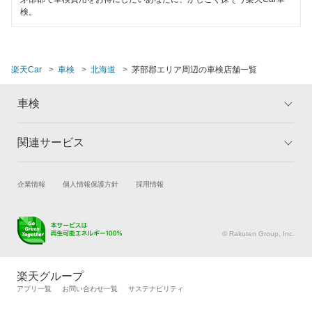
土日祝OK
検。
出光興産「らくらく安心車検」
石狩郡
代車あり
トヨタディーラー
石狩市
引取り・納車あり
楽天Car
車検
北海道
茅部郡エリア周辺の車検店舗一覧
岩内郡
閉じる
輸入車OK
車検
岩見沢市
ハイブリッド車OK
有珠郡
関連サービス
トップ
マイページ
EV車OK
メリット
ご利用ガイド
歌志内市
1日車検
試乗・商談
新車購入
企業情報
個人情報保護方針
採用情報
車検の基礎知識
キャンペーン一覧
雨竜郡
楽天Car車買取
車検予約
夜間受付
ランキング
よくある質問
恵庭市
キズ修理予約
洗車・コーティング予約
© Rakuten Group, Inc.
整備保証
メンテナンス管理
タイヤ・パーツ購入
江別市
1級整備士在籍
タイヤ交換サービス
楽天Car マガジン
楽天グループ
小樽市
自動車カタログ
自動車保険
アプリ一覧
お問い合わせ一覧
サステナビリティ
コンピューター診断
楽天マイカー割
帯広市