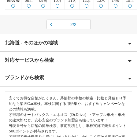
07金
08土
09日
10月
11火
12水
13木
14金
15土
08/
2/2
北海道 - そのほかの地域
対応サービスから検索
赤平市
阿寒郡
ブランドから検索
Award 受賞店
旭川市
優良店
ENEOS
芦別市
安くてお得な店舗がたくさん。茅部郡の車検の検索・比較と見積もり予
特典あり
約なら楽天Car車検。車検に関する用語集や、おすすめキャンペーンな
オートバックス
どの情報も満載。
網走郡
茅部郡のオートバックス・エネオス（Dr.Drive）・アップル車検・車検
早割りあり
出光リテール車検
の速太郎など、安心安全のブランド加盟店も揃っています！
網走市
郵便番号から店舗の簡単検索、事前見積もり、車検実施で楽天ポイント
クレジットカードOK
500ポイントが付与されます。
アイックス車検
虻田郡
茅部郡で車検費用をお得にしたいあなたに、かしこく探そう楽天Car車