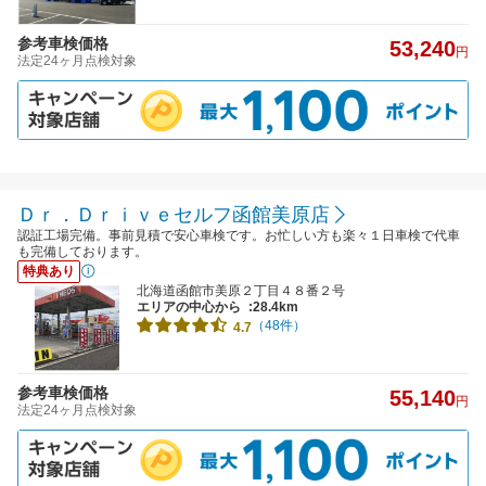
参考車検価格
53,240
円
法定24ヶ月点検対象
Ｄｒ．Ｄｒｉｖｅセルフ函館美原店
認証工場完備。事前見積で安心車検です。お忙しい方も楽々１日車検で代車
も完備しております。
特典あり
北海道函館市美原２丁目４８番２号
エリアの中心から
:28.4km
（48件）
4.7
参考車検価格
55,140
円
法定24ヶ月点検対象