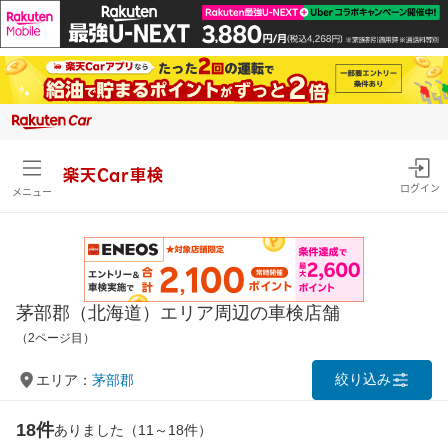
楽天Car車検
ログイン
メニュー
茅部郡（北海道）エリア周辺の車検店舗
（2ページ目）
絞り込み
エリア：
茅部郡
18件
ありました（11～18件）