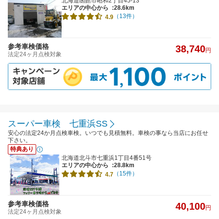
北海道函館市昭和2丁目45-13
エリアの中心から
:28.6km
（13件）
4.9
参考車検価格
38,740
円
法定24ヶ月点検対象
スーパー車検 七重浜SS
安心の法定24か月点検車検。いつでも見積無料。車検の事なら当店にお任せ
下さい。
特典あり
北海道北斗市七重浜1丁目4番51号
エリアの中心から
:28.8km
（15件）
4.7
参考車検価格
40,100
円
法定24ヶ月点検対象