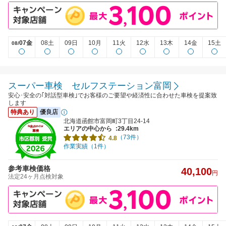
07金
08土
09日
10月
11火
12水
13木
14金
15土
08/
スーパー車検 セルフステーション富岡
安心･安全の｢対話型車検｣でお客様のご要望や経済性に合わせた車検を提案致
します
特典あり
優良店
北海道函館市富岡町3丁目24-14
エリアの中心から
:29.4km
（73件）
4.8
作業実績（1件）
参考車検価格
40,100
円
法定24ヶ月点検対象