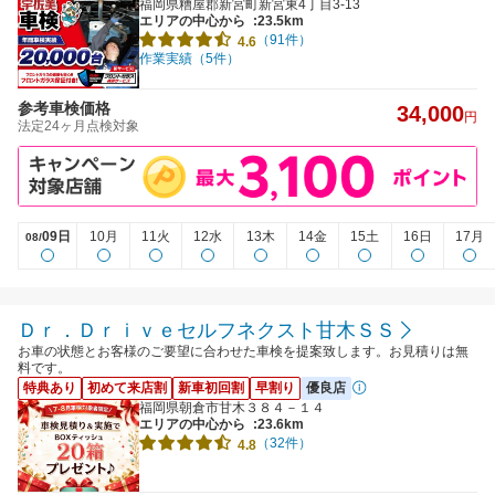
福岡県糟屋郡新宮町新宮東4丁目3-13
エリアの中心から
:23.5km
（91件）
4.6
作業実績（5件）
参考車検価格
34,000
円
法定24ヶ月点検対象
09日
10月
11火
12水
13木
14金
15土
16日
17月
08/
Ｄｒ．Ｄｒｉｖｅセルフネクスト甘木ＳＳ
お車の状態とお客様のご要望に合わせた車検を提案致します。お見積りは無
料です。
特典あり
初めて来店割
新車初回割
早割り
優良店
福岡県朝倉市甘木３８４－１４
エリアの中心から
:23.6km
（32件）
4.8