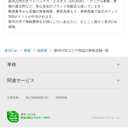
筑紫野市
那珂川市のオートバックス・エネオス（Dr.Drive）・アップル車検・車
検の速太郎など、安心安全のブランド加盟店も揃っています！
郵便番号から店舗の簡単検索、事前見積もり、車検実施で楽天ポイント
築上郡
500ポイントが付与されます。
那珂川市で車検費用をお得にしたいあなたに、かしこく探そう楽天Car
中間市
車検。
直方市
福津市
楽天Car
車検
福岡県
那珂川市エリア周辺の車検店舗一覧
豊前市
車検
三井郡
関連サービス
トップ
マイページ
三潴郡
メリット
ご利用ガイド
京都郡
試乗・商談
新車購入
企業情報
個人情報保護方針
採用情報
車検の基礎知識
キャンペーン一覧
みやま市
楽天Car車買取
車検予約
ランキング
よくある質問
キズ修理予約
洗車・コーティング予約
宮若市
© Rakuten Group, Inc.
メンテナンス管理
タイヤ・パーツ購入