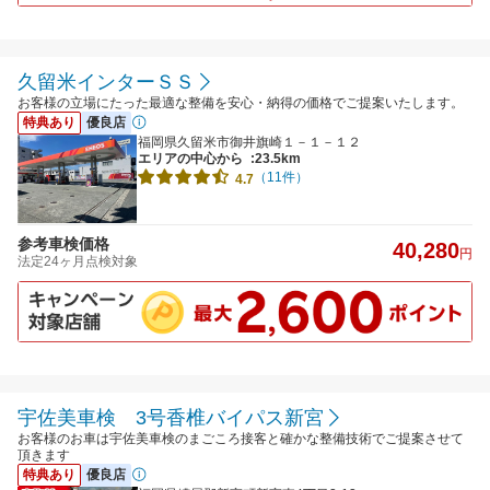
久留米インターＳＳ
お客様の立場にたった最適な整備を安心・納得の価格でご提案いたします。
特典あり
優良店
福岡県久留米市御井旗崎１－１－１２
エリアの中心から
:23.5km
（11件）
4.7
参考車検価格
40,280
円
法定24ヶ月点検対象
宇佐美車検 3号香椎バイパス新宮
お客様のお車は宇佐美車検のまごころ接客と確かな整備技術でご提案させて
頂きます
特典あり
優良店