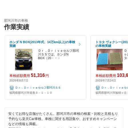
引取り・納車あり
糟屋郡
輸入車OK
那珂川市の車検
嘉穂郡
作業実績
ハイブリッド車OK
嘉麻市
EV車OK
ホンダ N BOX(2013年式、14万km以上)の車検
トヨタ ヴォクシー(201
実績
の車検実績
鞍手郡
120分以内の車検
Ｄｒ．Ｄｒｉｖｅセルフ那珂
Ｄ
川ＳＳでは、ホンダN
ヶ
久留米市
BOX（20・・・
タ
1日車検
古賀市
夜間受付
51,316
103,
車検総額費用
円
車検総額費用
2026年8月7日
2026年7月24日
田川郡
整備保証
Ｄｒ．Ｄｒｉｖｅセルフ那珂川ＳＳ
Ｄｒ．Ｄｒｉｖｅセ
田川市
福岡県那珂川市道善３－１－１０
福岡県那珂川市観晴ヶ丘
1級整備士在籍
太宰府市
コンピューター診断
安くてお得な店舗がたくさん。那珂川市の車検の検索・比較と見積もり
筑後市
予約なら楽天Car車検。車検に関する用語集や、おすすめキャンペーン
などの情報も満載。
閉じる