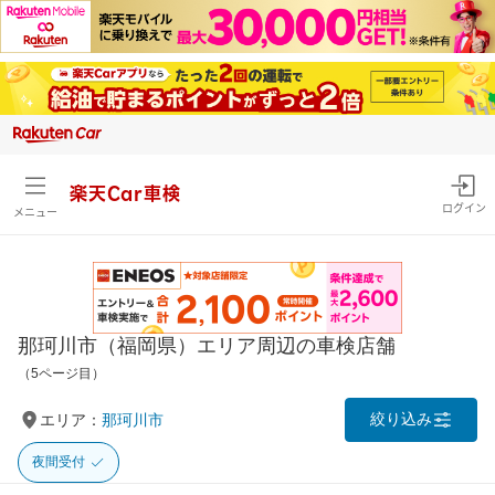
楽天Car車検
ログイン
メニュー
那珂川市（福岡県）エリア周辺の車検店舗
（5ページ目）
絞り込み
エリア：
那珂川市
夜間受付