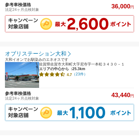
参考車検価格
36,000
円
法定24ヶ月点検対象
オブリステーション大和
大和イオンでお馴染みのエネオスです
佐賀県佐賀市大和町大字尼寺字一本松３４３０－１
エリアの中心から
:25.3km
（23件）
4.7
参考車検価格
43,440
円
法定24ヶ月点検対象