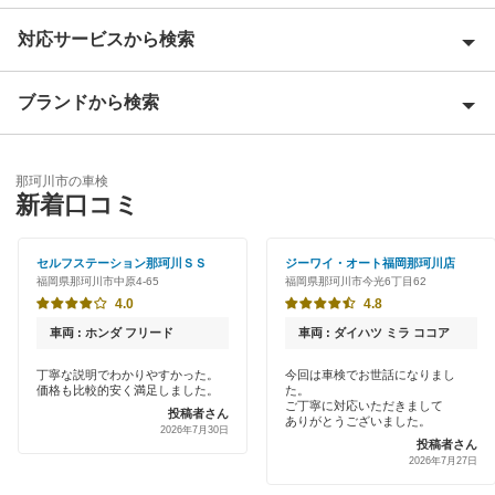
対応サービスから検索
朝倉郡
朝倉市
ブランドから検索
Award 受賞店
飯塚市
優良店
ENEOS
糸島市
那珂川市の車検
特典あり
新着口コミ
オートバックス
うきは市
初めて来店割りあり
出光リテール車検
セルフステーション那珂川ＳＳ
ジーワイ・オート福岡那珂川店
大川市
福岡県那珂川市中原4-65
福岡県那珂川市今光6丁目62
新車初回割りあり
宇佐美車検
4.0
4.8
大野城市
早割りあり
車両 : ホンダ フリード
車両 : ダイハツ ミラ ココア
くるまクリニック
大牟田市
クレジットカードOK
丁寧な説明でわかりやすかった。
今回は車検でお世話になりまし
価格も比較的安く満足しました。
た。
小郡市
ご丁寧に対応いただきまして
閉じる
投稿者さん
土日祝OK
ありがとうございました。
2026年7月30日
投稿者さん
遠賀郡
2026年7月27日
代車あり
春日市