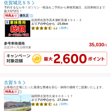
佐賀城北ＳＳ
予約するなら今！ガソリン・軽油をご予約から車検実施日、次回車検日まで
最大8円/ℓ引！
特典あり
優良店
佐賀県佐賀市高木瀬町長瀬３０１－３
エリアの中心から
:25.8km
（30件）
4.6
参考車検価格
35,030
円
法定24ヶ月点検対象
古賀ＳＳ
お客様の立場にたった最適な整備を安心・納得の価格でご提案いたします。
特典あり
福岡県古賀市久保９０６－１７
エリアの中心から
:27.2km
（33件）
4.6