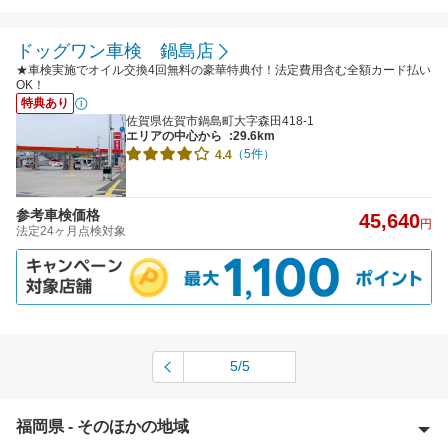
ドッグワン車検 鍋島店
★車検実施でオイル交換4回無料の豪華特典付！法定費用含む全額カード払い
OK！
特典あり
佐賀県佐賀市鍋島町大字森田418-1
エリアの中心から
:29.6km
（5件）
4.4
参考車検価格
45,640
円
法定24ヶ月点検対象
5/5
福岡県 - そのほかの地域