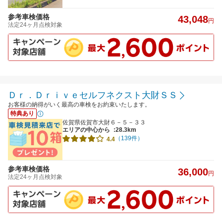
参考車検価格
43,048
円
法定24ヶ月点検対象
Ｄｒ．Ｄｒｉｖｅセルフネクスト大財ＳＳ
お客様の納得がいく最高の車検をお約束いたします。
特典あり
佐賀県佐賀市大財６－５－３３
エリアの中心から
:28.3km
（139件）
4.4
参考車検価格
36,000
円
法定24ヶ月点検対象