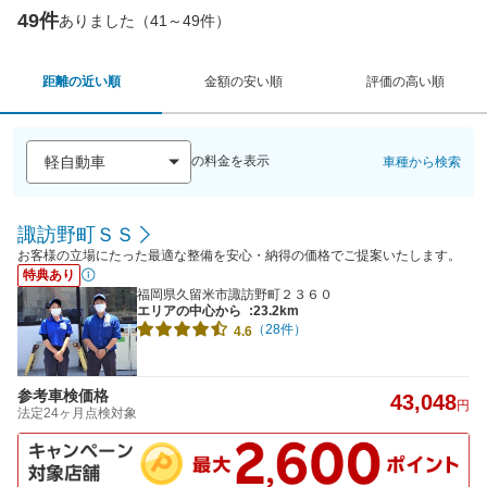
49件
ありました（41～49件）
距離の近い順
金額の安い順
評価の高い順
の料金を表示
車種から検索
諏訪野町ＳＳ
お客様の立場にたった最適な整備を安心・納得の価格でご提案いたします。
特典あり
福岡県久留米市諏訪野町２３６０
エリアの中心から
:23.2km
（28件）
4.6
参考車検価格
43,048
円
法定24ヶ月点検対象