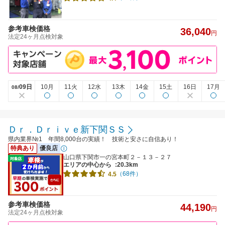
参考車検価格
36,040
円
法定24ヶ月点検対象
09日
10月
11火
12水
13木
14金
15土
16日
17月
08/
Ｄｒ．Ｄｒｉｖｅ新下関ＳＳ
県内業界№1 年間8,000台の実績！ 技術と安さに自信あり！
特典あり
優良店
山口県下関市一の宮本町２－１３－２７
エリアの中心から
:20.3km
（68件）
4.5
参考車検価格
44,190
円
法定24ヶ月点検対象