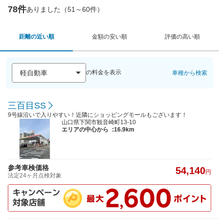
78件
ありました（51～60件）
距離の近い順
金額の安い順
評価の高い順
の料金を表示
車種から検索
三百目SS
9号線沿いで入りやすい！近隣にショッピングモールもございます！
山口県下関市観音崎町13-10
エリアの中心から
:16.9km
参考車検価格
54,140
円
法定24ヶ月点検対象