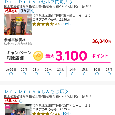
Ｄｒ．Ｄｒｉｖｅセルフ門司店
国土交通省運輸局指定工場<指定番号 福-1966>土日祝日もOK！
特典あり
優良店
福岡県北九州市門司区東本町１－６－１９
エリアの中心から
:19.5km
（34件）
4.6
参考車検価格
36,040
円
法定24ヶ月点検対象
09日
10月
11火
12水
13木
14金
15土
16日
17月
08/
Ｄｒ．Ｄｒｉｖｅしんもじ店
国土交通省運輸局指定工場<指定番号 福-1966>土日祝日もOK！
特典あり
福岡県北九州市門司区新門司１ー１－１１
エリアの中心から
:20.2km
（10件）
4.4