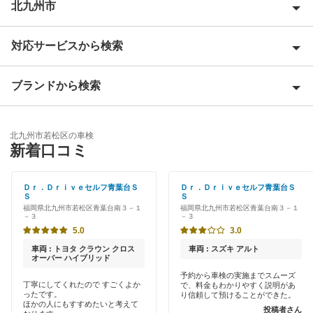
北九州市
対応サービスから検索
北九州市小倉北区
北九州市小倉南区
ブランドから検索
Award 受賞店
北九州市戸畑区
優良店
ENEOS
北九州市門司区
北九州市若松区の車検
特典あり
新着口コミ
オートバックス
北九州市八幡西区
新車初回割りあり
出光リテール車検
Ｄｒ．Ｄｒｉｖｅセルフ青葉台Ｓ
Ｄｒ．Ｄｒｉｖｅセルフ青葉台Ｓ
北九州市八幡東区
Ｓ
Ｓ
早割りあり
福岡県北九州市若松区青葉台南３－１
福岡県北九州市若松区青葉台南３－１
伊藤忠エネクス
－３
－３
北九州市
クレジットカードOK
5.0
3.0
マッハ車検
車両 : トヨタ クラウン クロス
車両 : スズキ アルト
土日祝OK
閉じる
オーバー ハイブリッド
出光興産「らくらく安心車検」
予約から車検の実施までスムーズ
丁寧にしてくれたので すごくよか
で、料金もわかりやすく説明があ
代車あり
ったです。
り信頼して預けることができた。
安心WE！車検
ほかの人にもすすめたいと考えて
投稿者さん