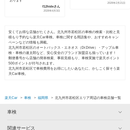
おります
引取り・納車あり
2026年2月21日
f12hideさん
閉じる
2026年4月3日
輸入車OK
ハイブリッド車OK
安くてお得な店舗がたくさん。北九州市若松区の車検の検索・比較と見
EV車OK
積もり予約なら楽天Car車検。車検に関する用語集や、おすすめキャン
ペーンなどの情報も満載。
北九州市若松区のオートバックス・エネオス（Dr.Drive）・アップル車
120分以内の車検
検・車検の速太郎など、安心安全のブランド加盟店も揃っています！
郵便番号から店舗の簡単検索、事前見積もり、車検実施で楽天ポイント
1日車検
500ポイントが付与されます。
北九州市若松区で車検費用をお得にしたいあなたに、かしこく探そう楽
夜間受付
天Car車検。
整備保証
1級整備士在籍
楽天Car
車検
福岡県
北九州市若松区エリア周辺の車検店舗一覧
コンピューター診断
車検
閉じる
関連サービス
トップ
マイページ