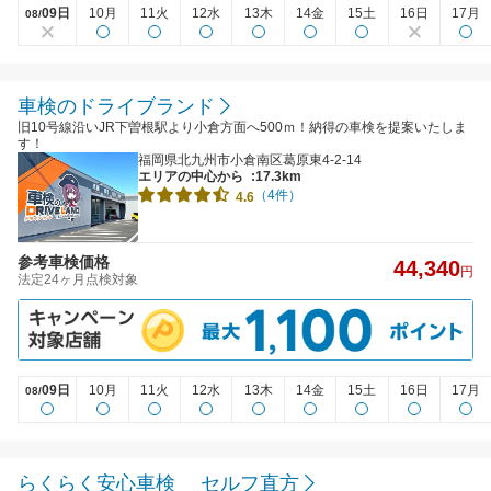
09日
10月
11火
12水
13木
14金
15土
16日
17月
08/
車検のドライブランド
旧10号線沿いJR下曽根駅より小倉方面へ500ｍ！納得の車検を提案いたしま
す！
福岡県北九州市小倉南区葛原東4-2-14
エリアの中心から
:17.3km
（4件）
4.6
参考車検価格
44,340
円
法定24ヶ月点検対象
09日
10月
11火
12水
13木
14金
15土
16日
17月
08/
らくらく安心車検 セルフ直方