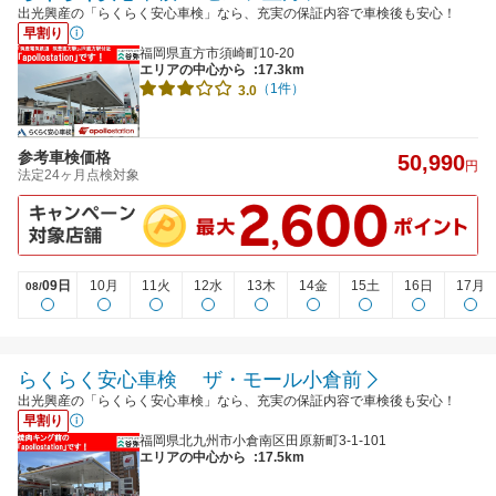
出光興産の「らくらく安心車検」なら、充実の保証内容で車検後も安心！
早割り
福岡県直方市須崎町10-20
エリアの中心から
:17.3km
（1件）
3.0
参考車検価格
50,990
円
法定24ヶ月点検対象
09日
10月
11火
12水
13木
14金
15土
16日
17月
08/
らくらく安心車検 ザ・モール小倉前
出光興産の「らくらく安心車検」なら、充実の保証内容で車検後も安心！
早割り
福岡県北九州市小倉南区田原新町3-1-101
エリアの中心から
:17.5km