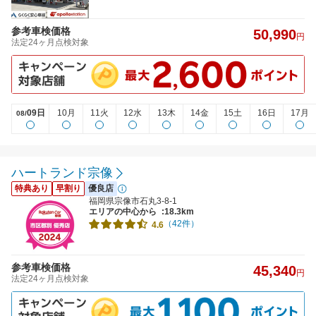
参考車検価格
50,990
円
法定24ヶ月点検対象
09日
10月
11火
12水
13木
14金
15土
16日
17月
08/
ハートランド宗像
特典あり
早割り
優良店
福岡県宗像市石丸3-8-1
エリアの中心から
:18.3km
（42件）
4.6
参考車検価格
45,340
円
法定24ヶ月点検対象