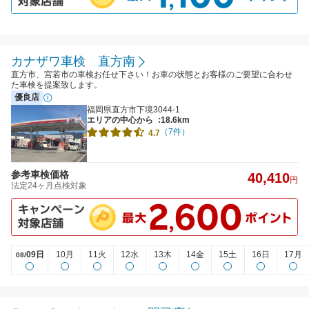
カナザワ車検 直方南
直方市、宮若市の車検お任せ下さい！お車の状態とお客様のご要望に合わせ
た車検を提案致します。
優良店
福岡県直方市下境3044-1
エリアの中心から
:18.6km
（7件）
4.7
参考車検価格
40,410
円
法定24ヶ月点検対象
09日
10月
11火
12水
13木
14金
15土
16日
17月
08/