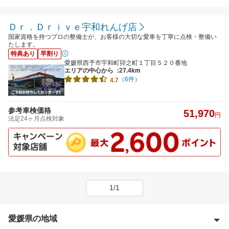
Ｄｒ．Ｄｒｉｖｅ宇和れんげ店
国家資格を持つプロの整備士が、お客様の大切な愛車を丁寧に点検・整備い
たします。
特典あり
早割り
愛媛県西予市宇和町卯之町１丁目５２０番地
エリアの中心から
:27.4km
（6件）
4.7
参考車検価格
51,970
円
法定24ヶ月点検対象
1/1
愛媛県の地域