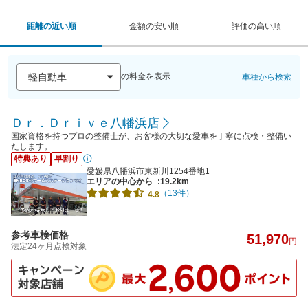
距離の近い順
金額の安い順
評価の高い順
の料金を表示
車種から検索
Ｄｒ．Ｄｒｉｖｅ八幡浜店
国家資格を持つプロの整備士が、お客様の大切な愛車を丁寧に点検・整備い
たします。
特典あり
早割り
愛媛県八幡浜市東新川1254番地1
エリアの中心から
:19.2km
（13件）
4.8
参考車検価格
51,970
円
法定24ヶ月点検対象