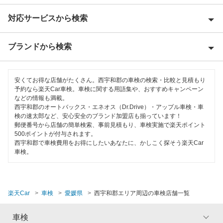
対応サービスから検索
今治市
伊予郡
ブランドから検索
特典あり
伊予市
早割りあり
ENEOS
宇和島市
安くてお得な店舗がたくさん。西宇和郡の車検の検索・比較と見積もり
クレジットカードOK
予約なら楽天Car車検。車検に関する用語集や、おすすめキャンペーン
などの情報も満載。
大洲市
閉じる
西宇和郡のオートバックス・エネオス（Dr.Drive）・アップル車検・車
土日祝OK
検の速太郎など、安心安全のブランド加盟店も揃っています！
越智郡
郵便番号から店舗の簡単検索、事前見積もり、車検実施で楽天ポイント
代車あり
500ポイントが付与されます。
上浮穴郡
西宇和郡で車検費用をお得にしたいあなたに、かしこく探そう楽天Car
引取り・納車あり
車検。
北宇和郡
ハイブリッド車OK
喜多郡
1日車検
楽天Car
車検
愛媛県
西宇和郡エリア周辺の車検店舗一覧
西条市
整備保証
車検
四国中央市