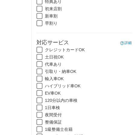
特典あり
初来店割
新車割
早割り
対応サービス
詳細
クレジットカードOK
土日祝OK
代車あり
引取り・納車OK
輸入車OK
ハイブリッド車OK
EV車OK
120分以内の車検
1日車検
夜間受付
整備保証
1級整備士在籍