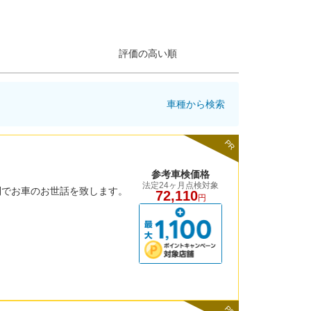
評価の高い順
車種から検索
PR
参考車検価格
法定24ヶ月点検対象
制でお車のお世話を致します。
72,110
円
PR