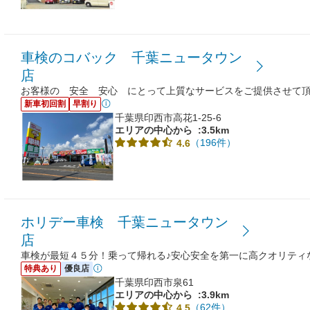
車検のコバック 千葉ニュータウン
店
お客様の 安全 安心 にとって上質なサービスをご提供させて
新車初回割
早割り
千葉県印西市高花1-25-6
エリアの中心から
:3.5km
（196件）
4.6
ホリデー車検 千葉ニュータウン
店
車検が最短４５分！乗って帰れる♪安心安全を第一に高クオリティ
特典あり
優良店
千葉県印西市泉61
エリアの中心から
:3.9km
（62件）
4.5