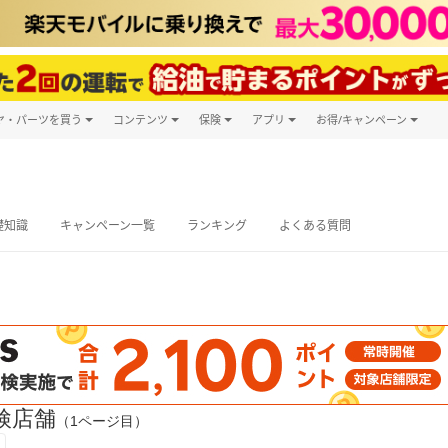
ヤ・パーツを買う
コンテンツ
保険
アプリ
お得/キャンペーン
楽天Carマガジン
キャンペーン
タイヤ・パーツ購入
自動車保険
楽天Carアプリ
自動車カタログ
タイヤ交換サービス
楽天マイカー
グ予約
礎知識
キャンペーン一覧
ランキング
よくある質問
検店舗
（1ページ目）