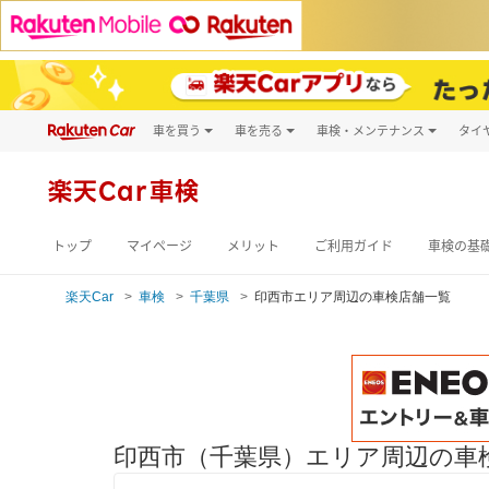
車を買う
車を売る
車検・メンテナンス
タイ
試乗・商談
楽天Car車買取
車検予約
キズ修理予約
新車
楽天Car車検
洗車・コーティン
メンテナンス管理
トップ
マイページ
メリット
ご利用ガイド
車検の基
楽天Car
車検
千葉県
印西市エリア周辺の車検店舗一覧
印西市（千葉県）エリア周辺の車