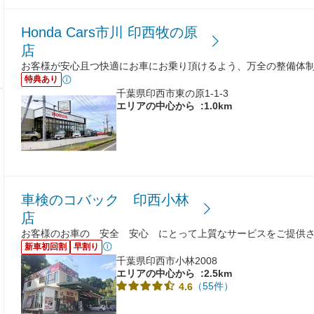
Honda Cars市川 印西牧の原
店
お客様が安心且つ快適にお車にお乗り頂けるよう、万全の整備体
特典あり
千葉県印西市東の原1-1-3
エリアの中心から
:1.0km
車検のコバック 印西小林
店
お客様のお車の 安全 安心 にとって上質なサービスをご提供
新車初回割
早割り
千葉県印西市小林2008
エリアの中心から
:2.5km
（55件）
4.6