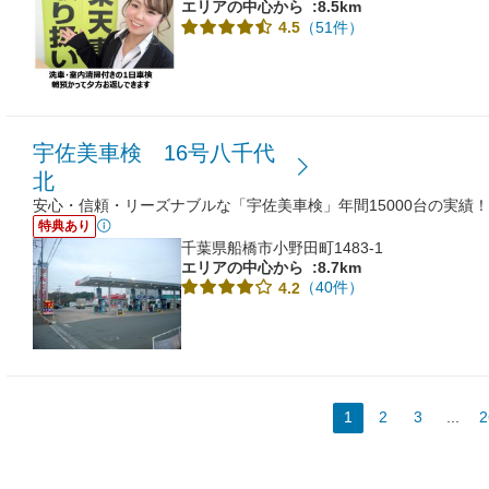
エリアの中心から
:8.5km
（51件）
4.5
宇佐美車検 16号八千代
北
安心・信頼・リーズナブルな「宇佐美車検」年間15000台の実績！
特典あり
千葉県船橋市小野田町1483-1
エリアの中心から
:8.7km
（40件）
4.2
1
2
3
...
2