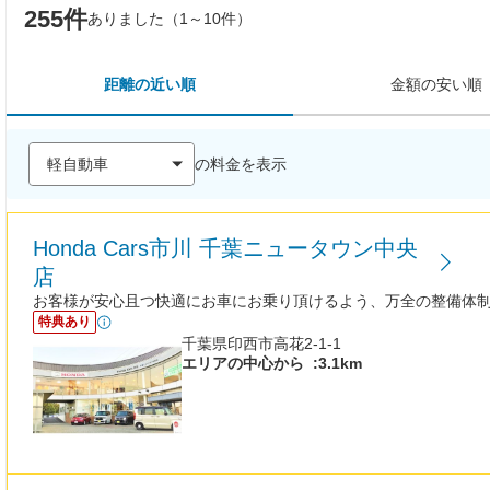
255件
ありました（1～10件）
距離の近い順
金額の安い順
の料金を表示
Honda Cars市川 千葉ニュータウン中央
店
お客様が安心且つ快適にお車にお乗り頂けるよう、万全の整備体
特典あり
千葉県印西市高花2-1-1
エリアの中心から
:3.1km