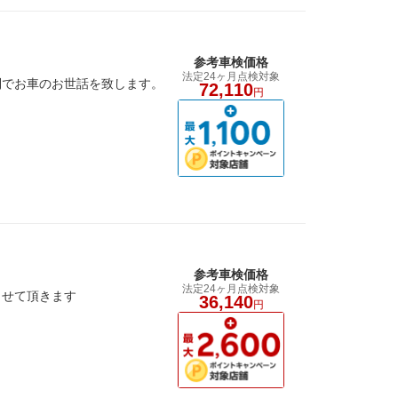
参考車検価格
法定24ヶ月点検対象
制でお車のお世話を致します。
72,110
円
参考車検価格
法定24ヶ月点検対象
させて頂きます
36,140
円