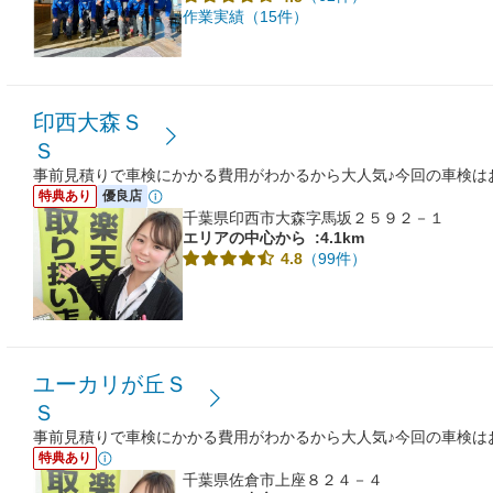
作業実績（15件）
印西大森Ｓ
Ｓ
事前見積りで車検にかかる費用がわかるから大人気♪今回の車検は
特典あり
優良店
千葉県印西市大森字馬坂２５９２－１
エリアの中心から
:4.1km
（99件）
4.8
ユーカリが丘Ｓ
Ｓ
事前見積りで車検にかかる費用がわかるから大人気♪今回の車検は
特典あり
千葉県佐倉市上座８２４－４