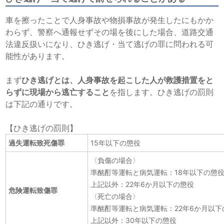
車を擦ったことで人身事故や物損事故が発生したにもかか
わらず、警察へ通報せずその場を後にした場合、道路交通
法違反扱いになり、ひき逃げ・当て逃げの罪に問われる可
能性があります。
まず
ひき逃げとは、人身事故を起こした人が救護措置をと
らずに現場から逃亡すること
を指します。ひき逃げの罰則
は下記の通りです。
【ひき逃げの罰則】
過失運転致死傷罪
15年以下の懲役
〈負傷の場合〉
準酩酊等運転と病気運転：18年以下の懲
上記以外：22年6か月以下の懲役
危険運転致傷罪
〈死亡の場合〉
準酩酊等運転と病気運転：22年6か月以下
上記以外：30年以下の懲役