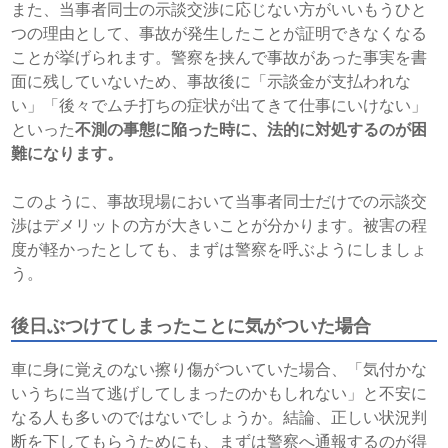
また、当事者同士の示談交渉に応じない方がいいもうひと
つの理由として、事故が発生したことが証明できなくなる
ことが挙げられます。警察を挟んで事故があった事実を書
面に残していないため、事故後に「示談金が支払われな
い」「後々でムチ打ちの症状が出てきて仕事にいけない」
といった
不測の事態に陥った時に、法的に対処するのが困
難になります。
このように、事故現場において当事者同士だけでの示談交
渉はデメリットの方が大きいことが分かります。被害の程
度が軽かったとしても、まずは警察を呼ぶようにしましょ
う。
後日ぶつけてしまったことに気がついた場合
車に身に覚えのない擦り傷がついていた場合、「気付かな
いうちに当て逃げしてしまったのかもしれない」と不安に
なる人も多いのではないでしょうか。結論、正しい状況判
断を下してもらうためにも、まずは警察へ通報するのが得