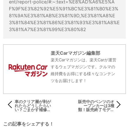
ent/report-police/#:~:text=%E8%AD%A6%E5%A
F%9F%E3%82%92%E5%91%BC%E3%81%B0%E3%
81%9A%E3%81%AB%E3%81%9D,%E3%81%A8%E
3%81%84%E3%81%86%E3%81%93%E3%81%A8%E
3%81%A7%E3%81%99%E3%80%82
楽天Carマガジン編集部
楽天Carマガジンは、楽天Carが運営
するウェブマガジンです。クルマの
維持費をお得にする様々なコンテン
ツをお届けします！
車のクリア層が剥が
販売中のベンツのオ
れたらどうしたらい
ープンカーは3種
い？ごまかす補修方
類！販売終了モデル
法や原因、修理方法
についても紹介
について解説
この記事をシェアする！