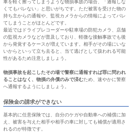
車を軽く擦ってしまうような物損事故の場合、「通報しな
くてもバレない」と思いがちです。ただ被害を受けた物の
持ち主からの通報や、監視カメラからの情報によってバレ
てしまうことがほとんどです。
最近ではドライブレコーダーや駐車場の防犯カメラ、店舗
の監視カメラなどが普及しており、軽微な接触事故でも後
から発覚するケースが増えています。相手がその場にいな
いからといって立ち去ると、当て逃げとして扱われる可能
性があるため注意しましょう。
物損事故を起こしたその場で警察に通報すれば罪に問われ
ることはなく、物損の弁償のみで済む
ため、速やかに警察
へ通報するようにしましょう。
保険金の請求ができない
基本的に任意保険では、自分のケガや自動車への補償に加
え、被害を与えた相手や相手の車に対しても補償が適用さ
れるのが特徴です。