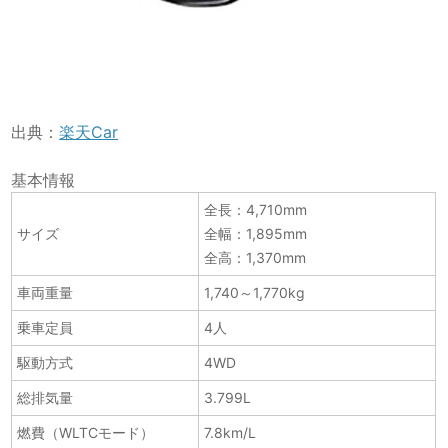
出典：
楽天Car
基本情報
全長：4,710mm
サイズ
全幅：1,895mm
全高：1,370mm
車両重量
1,740～1,770kg
乗車定員
4人
駆動方式
4WD
総排気量
3.799L
燃費（WLTCモード）
7.8km/L