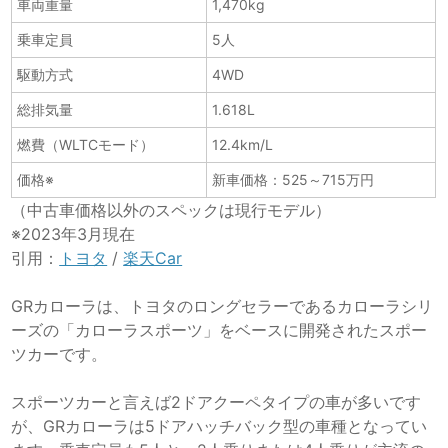
車両重量
1,470kg
乗車定員
5人
駆動方式
4WD
総排気量
1.618L
燃費（WLTCモード）
12.4km/L
価格※
新車価格：525～715万円
（中古車価格以外のスペックは現行モデル）
※2023年3月現在
引用：
トヨタ
/
楽天Car
GRカローラは、トヨタのロングセラーであるカローラシリ
ーズの「カローラスポーツ」をベースに開発されたスポー
ツカーです。
スポーツカーと言えば2ドアクーペタイプの車が多いです
が、GRカローラは5ドアハッチバック型の車種となってい