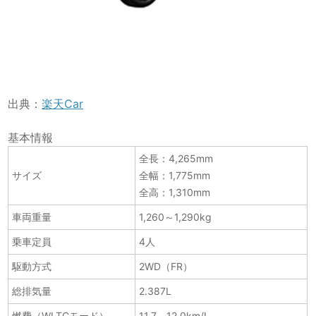
出典：
楽天Car
基本情報
全長：4,265mm
サイズ
全幅：1,775mm
全高：1,310mm
車両重量
1,260～1,290kg
乗車定員
4人
駆動方式
2WD（FR）
総排気量
2.387L
燃費（WLTCモード）
11.7～12.0km/L