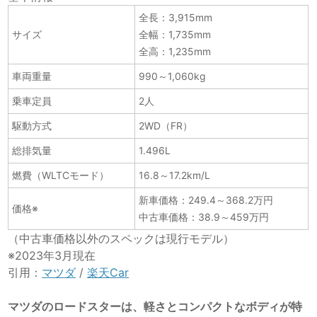
全長：3,915mm
サイズ
全幅：1,735mm
全高：1,235mm
車両重量
990～1,060kg
乗車定員
2人
駆動方式
2WD（FR）
総排気量
1.496L
燃費（WLTCモード）
16.8～17.2km/L
新車価格：249.4～368.2万円
価格※
中古車価格：38.9～459万円
（中古車価格以外のスペックは現行モデル）
※2023年3月現在
引用：
マツダ
/
楽天Car
マツダのロードスターは、軽さとコンパクトなボディが特