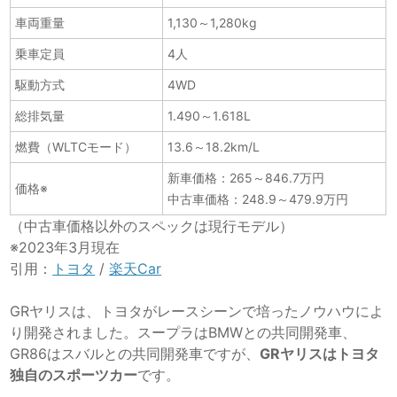
車両重量
1,130～1,280kg
乗車定員
4人
駆動方式
4WD
総排気量
1.490～1.618L
燃費（WLTCモード）
13.6～18.2km/L
新車価格：265～846.7万円
価格※
中古車価格：248.9～479.9万円
（中古車価格以外のスペックは現行モデル）
※2023年3月現在
引用：
トヨタ
/
楽天Car
GRヤリスは、トヨタがレースシーンで培ったノウハウによ
り開発されました。スープラはBMWとの共同開発車、
GR86はスバルとの共同開発車ですが、
GRヤリスはトヨタ
独自のスポーツカー
です。