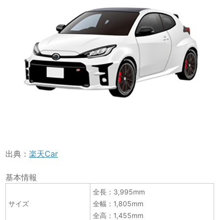
出典：
楽天Car
基本情報
全長：3,995mm
サイズ
全幅：1,805mm
全高：1,455mm