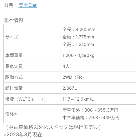
出典：
楽天Car
基本情報
全長：4,265mm
サイズ
全幅：1,775mm
全高：1,310mm
車両重量
1,260～1,290kg
乗車定員
4人
駆動方式
2WD（FR）
総排気量
2.387L
燃費（WLTCモード）
11.7～12.0km/L
新車価格：308～355.3万円
価格※
中古車価格：79.8～449万円
（中古車価格以外のスペックは現行モデル）
※2023年3月現在