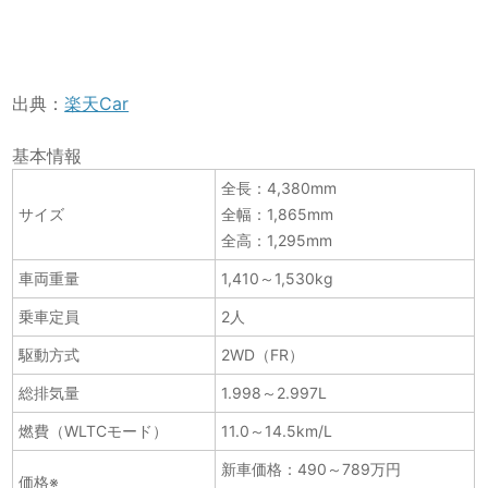
出典：
楽天Car
基本情報
全長：4,380mm
サイズ
全幅：1,865mm
全高：1,295mm
車両重量
1,410～1,530kg
乗車定員
2人
駆動方式
2WD（FR）
総排気量
1.998～2.997L
燃費（WLTCモード）
11.0～14.5km/L
新車価格：490～789万円
価格※