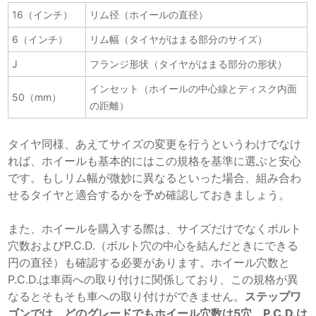
16（インチ）
リム径（ホイールの直径）
6（インチ）
リム幅（タイヤがはまる部分のサイズ）
J
フランジ形状（タイヤがはまる部分の形状）
インセット（ホイールの中心線とディスク内面
50（mm）
の距離）
タイヤ同様、あえてサイズの変更を行うというわけでなけ
れば、ホイールも基本的にはこの規格を基準に選ぶと安心
です。もしリム幅が微妙に異なるといった場合、組み合わ
せるタイヤと適合するかを予め確認しておきましょう。
また、ホイールを購入する際は、サイズだけでなくボルト
穴数およびP.C.D.（ボルト穴の中心を結んだときにできる
円の直径）も確認する必要があります。ホイール穴数と
P.C.D.は車両への取り付けに関係しており、この規格が異
なるとそもそも車への取り付けができません。
ステップワ
ゴンでは、どのグレードでもホイール穴数は5穴、P.C.D.は