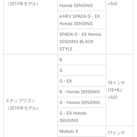
（2017年モデル）
+50)
Honda SENSING
e:HEV SPADA G・EX
Honda SENSING
SPADA G・EX Honda
SENSING BLACK
STYLE
B
G
G・EX
16インチ
(16×6J
B・Honda SENSING
+50)
ステップワゴン
G・Honda SENSING
（2015年モデル）
G・EX Honda
SENSING
Modulo X
17インチ