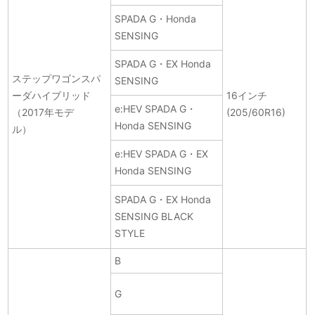
SPADA G・Honda
SENSING
SPADA G・EX Honda
ステップワゴンスパ
SENSING
ーダハイブリッド
16インチ
e:HEV SPADA G・
（2017年モデ
(205/60R16)
Honda SENSING
ル）
e:HEV SPADA G・EX
Honda SENSING
SPADA G・EX Honda
SENSING BLACK
STYLE
B
G