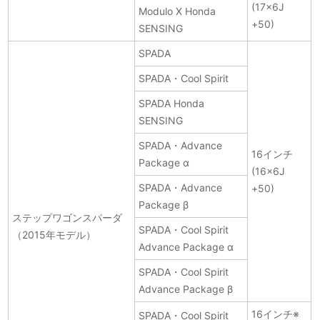
(17×6J
Modulo X Honda
+50)
SENSING
SPADA
SPADA・Cool Spirit
SPADA Honda
SENSING
SPADA・Advance
16インチ
Package α
(16×6J
SPADA・Advance
+50)
Package β
ステップワゴンスパーダ
SPADA・Cool Spirit
（2015年モデル）
Advance Package α
SPADA・Cool Spirit
Advance Package β
16インチ※
SPADA・Cool Spirit