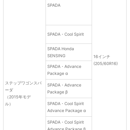
SPADA
SPADA・Cool Spirit
SPADA Honda
SENSING
16インチ
(205/60R16)
SPADA・Advance
Package α
ステップワゴンスパ
SPADA・Advance
ーダ
Package β
（2015年モデ
SPADA・Cool Spirit
ル）
Advance Package α
SPADA・Cool Spirit
Advance Package β