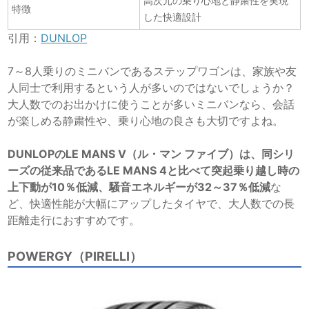
高次元の乗り心地と静粛性を実現
特徴
した快適設計
引用：
DUNLOP
7～8人乗りのミニバンであるステップワゴンは、家族や友
人同士で利用するという人が多いのではないでしょうか？
大人数でのお出かけに使うことが多いミニバンなら、会話
が楽しめる静粛性や、乗り心地の良さも大切ですよね。
DUNLOPのLE MANS V（ル・マン ファイブ）は、同シリ
ーズの従来品であるLE MANS 4と比べて突起乗り越し時の
上下動が10％低減、騒音エネルギーが32～37％低減
な
ど、快適性能が大幅にアップしたタイヤで、大人数での長
距離走行におすすめです。
POWERGY（PIRELLI）