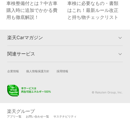
車検整備付とは？中古車
車検に必要なもの・書類
購入時に追加でかかる費
はこれ！最新ルール改正
用も徹底解説！
と持ち物チェックリスト
楽天Carマガジン
関連サービス
楽天Carマガジントップ
洗車・コーティングのカテゴリー
車検のカテゴリー
車買取のカテゴリー
試乗・商談
新車購入
企業情報
個人情報保護方針
採用情報
タイヤ交換のカテゴリー
車購入のカテゴリー
楽天Car車買取
車検予約
キズ修理のカテゴリー
カーライフのカテゴリー
キズ修理予約
洗車・コーティング予約
© Rakuten Group, Inc.
メンテナンス管理
タイヤ・パーツ購入
タイヤ交換サービス
楽天Car マガジン
楽天グループ
自動車カタログ
自動車保険
アプリ一覧
お問い合わせ一覧
サステナビリティ
楽天マイカー割