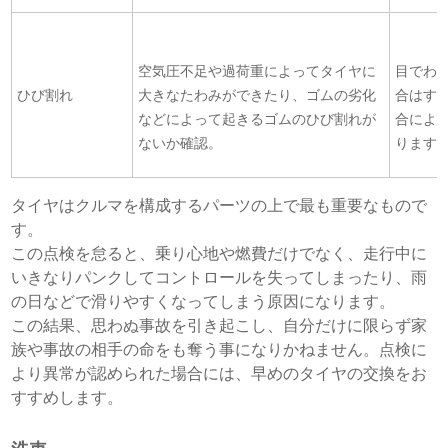
空気圧不足や過荷重によって
タイヤに
目でわ
ひび割れ
大きなたわみができたり、ゴムの劣化
合はす
などによって起きるゴムのひび割れが
合によ
ないか確認。
ります
タイヤはクルマを構成するパーツの上で最も重要なもので
す。
この点検を怠ると、乗り心地や燃費だけでなく、走行中に
いきなりパンクしてコントロールを失ってしまったり、雨
の日などで滑りやすくなってしまう原因になります。
この結果、思わぬ事故を引き起こし、自分だけに限らず家
族や事故の相手の命をも奪う事になりかねません。点検に
より異常が認められた場合には、早めのタイヤの交換をお
すすめします。