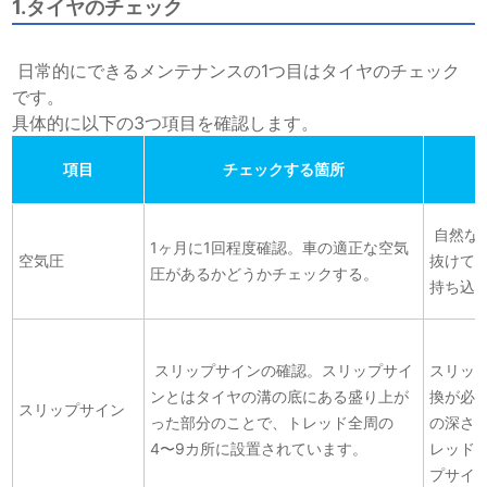
1.タイヤのチェック
日常的にできるメンテナンスの1つ目はタイヤのチェック
です。
具体的に以下の3つ項目を確認します。
項目
チェックする箇所
自然な
1ヶ月に1回程度確認。
車の適正な空気
空気圧
抜けて
圧があるかどうかチェックする。
持ち込
スリップサインの確認。スリップサイ
スリッ
ンとは
タイヤの溝の底にある盛り上が
換が必
スリップサイン
った部分のことで、トレッド全周の
の深さが
4〜9カ所に設置されています。
レッド
プサイ