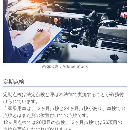
画像出典：Adobe Stock
定期点検
定期点検は法定点検と呼ばれ法律で実施することが義務付
けられています。
自家乗用車は、12ヶ月点検と24ヶ月点検があり、車検での
点検とはまた別の位置付けでの点検です。
12ヶ月点検では26項目の点検、12ヶ月点検では56項目の
点検を実施しなければなりません。