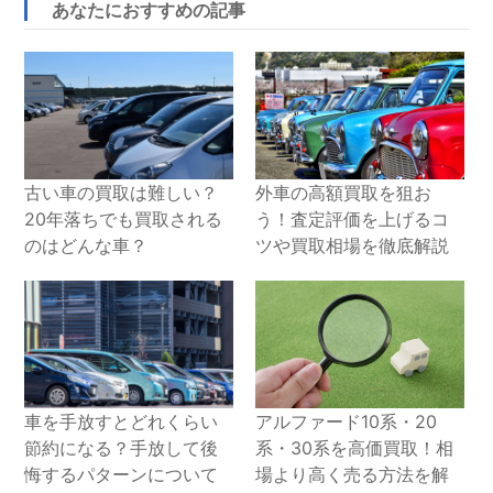
あなたにおすすめの記事
古い車の買取は難しい？
外車の高額買取を狙お
20年落ちでも買取される
う！査定評価を上げるコ
のはどんな車？
ツや買取相場を徹底解説
車を手放すとどれくらい
アルファード10系・20
節約になる？手放して後
系・30系を高価買取！相
悔するパターンについて
場より高く売る方法を解