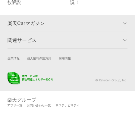
も解説
説！
楽天Carマガジン
関連サービス
楽天Carマガジントップ
洗車・コーティングのカテゴリー
車検のカテゴリー
車買取のカテゴリー
試乗・商談
新車購入
企業情報
個人情報保護方針
採用情報
タイヤ交換のカテゴリー
車購入のカテゴリー
楽天Car車買取
車検予約
キズ修理のカテゴリー
カーライフのカテゴリー
キズ修理予約
洗車・コーティング予約
© Rakuten Group, Inc.
メンテナンス管理
タイヤ・パーツ購入
タイヤ交換サービス
楽天Car マガジン
楽天グループ
自動車カタログ
自動車保険
アプリ一覧
お問い合わせ一覧
サステナビリティ
楽天マイカー割