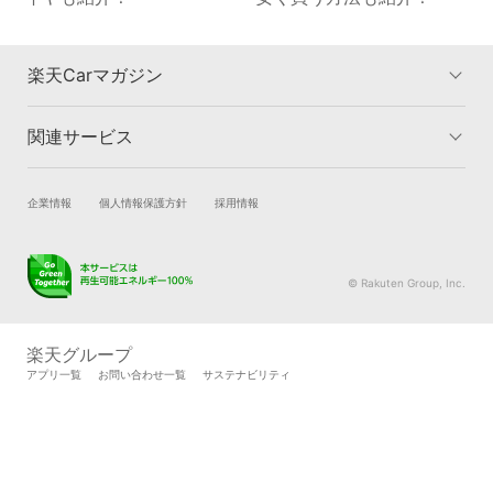
楽天Carマガジン
関連サービス
楽天Carマガジントップ
洗車・コーティングのカテゴリー
車検のカテゴリー
車買取のカテゴリー
試乗・商談
新車購入
企業情報
個人情報保護方針
採用情報
タイヤ交換のカテゴリー
車購入のカテゴリー
楽天Car車買取
車検予約
キズ修理のカテゴリー
カーライフのカテゴリー
キズ修理予約
洗車・コーティング予約
© Rakuten Group, Inc.
メンテナンス管理
タイヤ・パーツ購入
タイヤ交換サービス
楽天Car マガジン
楽天グループ
自動車カタログ
自動車保険
アプリ一覧
お問い合わせ一覧
サステナビリティ
楽天マイカー割