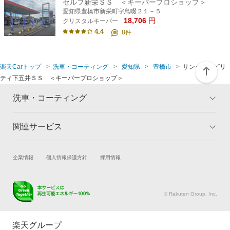
セルフ新栄ＳＳ ＜キーパープロショップ＞
愛知県豊橋市新栄町字鳥畷２１－５
18,706
円
クリスタルキーパー
4.4
8
件
楽天Carトップ
洗車・コーティング
愛知県
豊橋市
サンクスモビリ
ティ下五井ＳＳ ＜キーパープロショップ＞
洗車・コーティング
関連サービス
トップ
マイページ
メリット
ご利用ガイド
試乗・商談
新車購入
企業情報
個人情報保護方針
採用情報
コーティングとは
コーティング診断
楽天Car車買取
車検予約
キャンペーン一覧
ランキング
キズ修理予約
洗車・コーティング予約
よくある質問
© Rakuten Group, Inc.
メンテナンス管理
タイヤ・パーツ購入
タイヤ交換サービス
楽天Car マガジン
楽天グループ