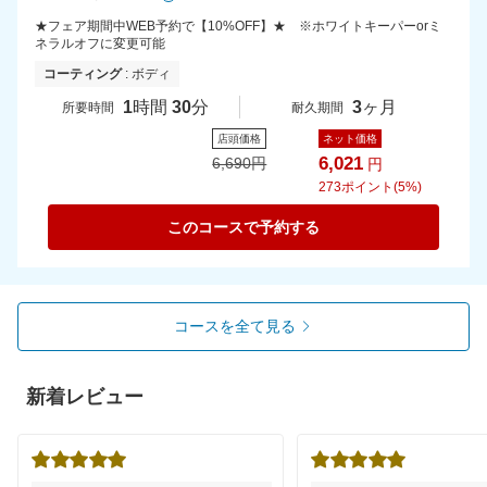
★フェア期間中WEB予約で【10%OFF】★ ※ホワイトキーパーorミ
ネラルオフに変更可能
コーティング
: ボディ
1
時間
30
分
3
ヶ月
所要時間
耐久期間
店頭価格
ネット価格
6,021
6,690
円
円
273
ポイント(5%)
このコースで予約する
コースを全て見る
新着レビュー