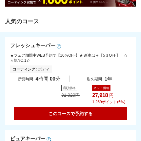
人気のコース
フレッシュキーパー
?
★フェア期間中WEB予約で【10％OFF】★ 新車は＋【5％OFF】 ☆
人気NO.1☆
コーティング
: ボディ
4
時間
00
分
1
年
所要時間
耐久期間
店頭価格
ネット価格
27,918
31,020
円
円
1,269
ポイント(5%)
このコースで予約する
ピュアキーパー
?