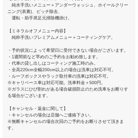
純水手洗いメニュー＋アンダーウォッシュ、ホイールクリー
ニング(表裏)、ピッチ除去、
運転・助手席足元掃除機掛け。
【ミネラルオフメニュー内容】
純粋手洗いプレミアムメニュー＋コーティングケア。
・予約状況によって希望日に受付できない場合がございます。
・1週間前など早めのご予約をお勧め致します。
・代車の貸し出しはコーティング施工時のみ。
・全高220cm全幅200cm以上の場合は洗車は対応不可。
・ルーフボックスやラック取付車の洗車は対応不可。
※キャリベース車は対応可能。洗車料金＋500円。
※ガラスにひび割れがある場合破損防止のため洗車をお断りす
る場合がございます。
【キャンセル・返金に関して】
・キャンセルの場合は店舗へご連絡下さい。
※無断キャンセルの場合次回のご予約をお断りさせて頂きま
す。