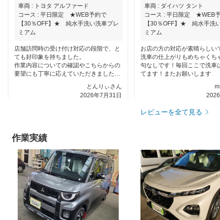
車両 : トヨタ アルファード
車両 : ダイハツ タント
コース : 平日限定 ★WEB予約で
コース : 平日限定 ★WEB
【30％OFF】★ 純水手洗い洗車プレ
【30％OFF】★ 純水手洗
ミアム
ミアム
店舗訪問時の受け付け対応の段階で、と
お店の方の対応が素晴らしい
ても好印象を持ちました。
洗車の仕上がりもめちゃくち
作業内容についての確認やこちらからの
句なしです！毎回ここで洗車
要望にも丁寧に応えていただきました。
てます！またお願いします
もちろん仕上がりも思った以上に良かっ
とんりぃさん
m
たです。
2026年7月31日
202
今後も良いお付き合いをしたいと思える
素晴らしいお店でした。
レビューを全て見る
作業実績