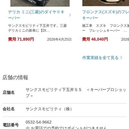
デリカ ミニ(三菱)のダイヤⅡキ
フロンクス(スズキ)のフ
ーパー
キーパー
サンクスモビリティ下五井です。三菱
施工車 スズキ フロンクス
デリカミニの新車に【DI…
ー フレッシュキーパー …
費用 71,890円
費用 46,040円
2026年4月25日
202
作業実績を全て見る
店舗の情報
サンクスモビリティ下五井ＳＳ ＜キーパープロショッ
店舗名
プ＞
会社名
サンクスモビリティ（株）
0532-54-9662
電話番号
※ お電話での予約ではポイントがつきません。