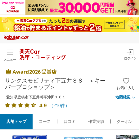
楽天Car
洗車・コーティング
ログイン
メニュー
サンクスモビリティ下五井ＳＳ ＜キー
パープロショップ＞
お気に入り
愛知県豊橋市下五井町字沖田１６１
地図確認
4.9
（
210
件）
店舗トップ
コース
口コミ
作業実績
クーポン