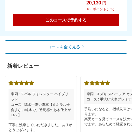
20,130
円
183
ポイント(1%)
このコースで予約する
コースを全て見る
新着レビュー
車両 : スバル フォレスター ハイブリ
車両 : スズキ スペーシア 
ッド
コース : 手洗い洗車プレミ
コース : 純水手洗い洗車【ミネラルを
手洗いになると、機械洗車は
含まない純水で、透明感のある仕上が
ります。
りへ】
楽天カーを見てコースを決め
でます。あらためて確認され
丁寧に洗車していただきました。ありが
らなくなるので変更があると
とうございます。