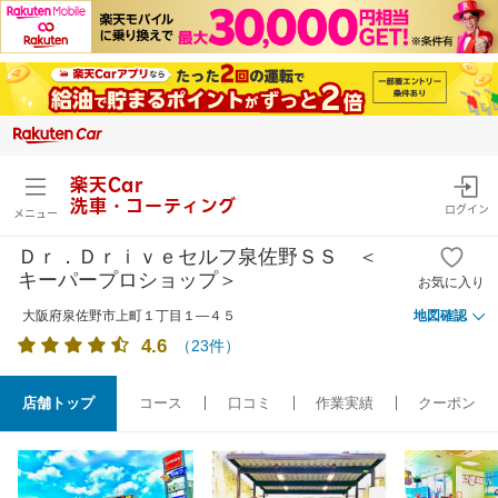
楽天Car
洗車・コーティング
ログイン
メニュー
Ｄｒ．Ｄｒｉｖｅセルフ泉佐野ＳＳ ＜
キーパープロショップ＞
お気に入り
大阪府泉佐野市上町１丁目１―４５
地図確認
4.6
（
23
件）
店舗トップ
コース
口コミ
作業実績
クーポン