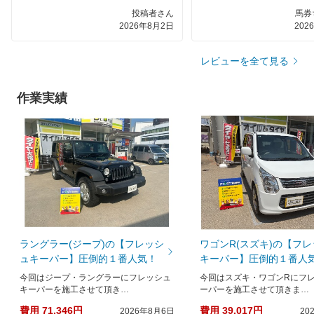
するので、コースのメニュー
投稿者さん
馬券
じめてほしい。
2026年8月2日
202
レビューを全て見る
作業実績
ラングラー(ジープ)の【フレッシ
ワゴンR(スズキ)の【フ
ュキーパー】圧倒的１番人気！
キーパー】圧倒的１番人
今回はジープ・ラングラーにフレッシュ
今回はスズキ・ワゴンRにフ
キーパーを施工させて頂き…
ーパーを施工させて頂きま…
費用 71,346円
費用 39,017円
2026年8月6日
20