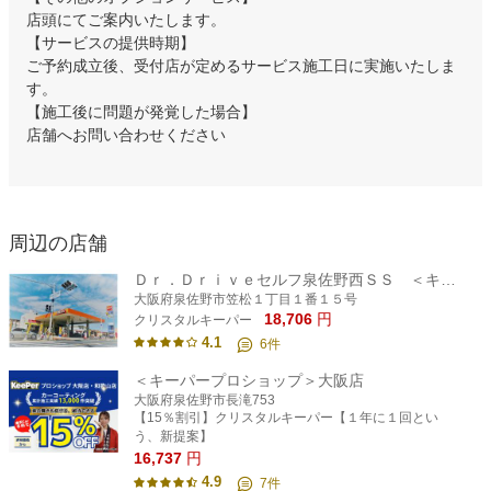
店頭にてご案内いたします。
【サービスの提供時期】
ご予約成立後、受付店が定めるサービス施工日に実施いたしま
す。
【施工後に問題が発覚した場合】
店舗へお問い合わせください
周辺の店舗
Ｄｒ．Ｄｒｉｖｅセルフ泉佐野西ＳＳ ＜キーパープロショップ＞
大阪府泉佐野市笠松１丁目１番１５号
18,706
円
クリスタルキーパー
4.1
6
件
＜キーパープロショップ＞大阪店
大阪府泉佐野市長滝753
【15％割引】クリスタルキーパー【１年に１回とい
う、新提案】
16,737
円
4.9
7
件