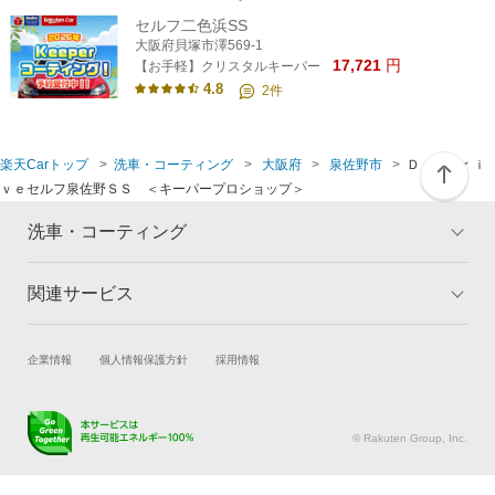
セルフ二色浜SS
大阪府貝塚市澤569-1
17,721
円
【お手軽】クリスタルキーパー
4.8
2
件
楽天Carトップ
洗車・コーティング
大阪府
泉佐野市
Ｄｒ．Ｄｒｉ
ｖｅセルフ泉佐野ＳＳ ＜キーパープロショップ＞
洗車・コーティング
関連サービス
トップ
マイページ
メリット
ご利用ガイド
試乗・商談
新車購入
企業情報
個人情報保護方針
採用情報
コーティングとは
コーティング診断
楽天Car車買取
車検予約
キャンペーン一覧
ランキング
キズ修理予約
洗車・コーティング予約
よくある質問
© Rakuten Group, Inc.
メンテナンス管理
タイヤ・パーツ購入
タイヤ交換サービス
楽天Car マガジン