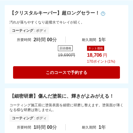
【クリスタルキーパー】超ロングセラー！
?
汚れが落ちやすくなり超撥水でキレイが続く。
コーティング
: ボディ
2
時間
00
分
1
年
所要時間
耐久期間
店頭価格
ネット価格
18,706
19,690
円
円
170
ポイント(1%)
このコースで予約する
【細密研磨】傷んだ塗装に、輝きがよみがえる！
コーティング施工前に塗装表面を細密に研磨し整えます。塗装面が薄く
なる様な研磨は致しません。
コーティング
: ボディ
1
時間
00
分
1
年
所要時間
耐久期間