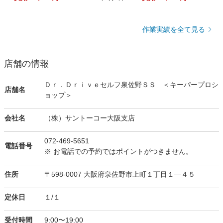
作業実績を全て見る
店舗の情報
Ｄｒ．Ｄｒｉｖｅセルフ泉佐野ＳＳ ＜キーパープロシ
店舗名
ョップ＞
会社名
（株）サントーコー大阪支店
072-469-5651
電話番号
※ お電話での予約ではポイントがつきません。
住所
〒598-0007 大阪府泉佐野市上町１丁目１―４５
定休日
１/１
受付時間
9:00〜19:00