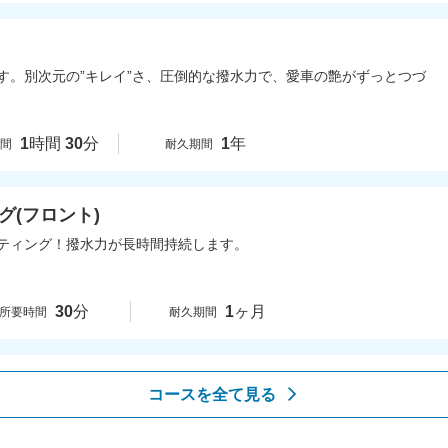
す。別次元の”キレイ”さ、圧倒的な撥水力で、愛車の艶がずっとつづ
1
時間
30
分
1
年
時間
耐久期間
(フロント)
ティング！撥水力が長時間持続します。
30
分
1
ヶ月
所要時間
耐久期間
コースを全て見る