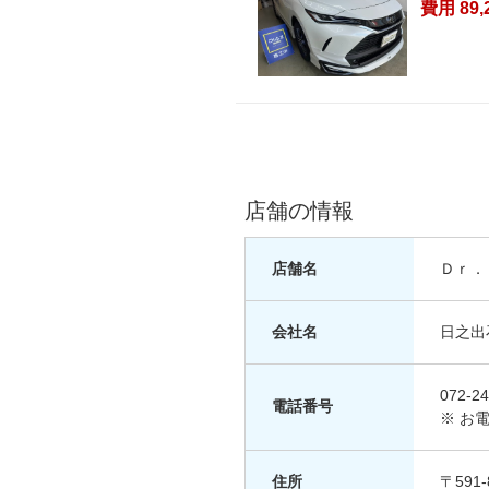
費用 89,
店舗の情報
店舗名
Ｄｒ．
会社名
日之出
072-24
電話番号
※ お
住所
〒59