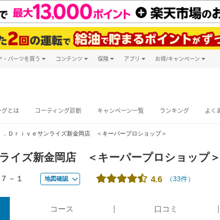
ヤ・パーツを買う
コンテンツ
保険
アプリ
お得/キャンペーン
楽天Carマガジン
キャンペーン
タイヤ・パーツ購入
自動車保険
楽天Carアプリ
自動車カタログ
タイヤ交換サービス
楽天マイカー
グ予約
ングとは
コーティング診断
キャンペーン一覧
ランキング
よく
ｒ．Ｄｒｉｖｅサンライズ新金岡店 ＜キーパープロショップ＞
ンライズ新金岡店 ＜キーパープロショップ
７－１
（
33
件）
4.6
地図確認
コース
口コミ