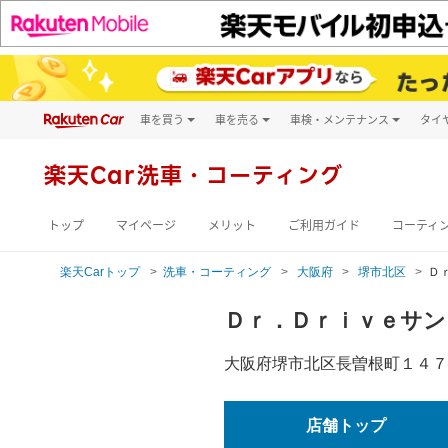
車を買う
車を売る
車検・メンテナンス
タイ
試乗・商談
楽天Car車買取
車検予約
キズ修理予約
新車
楽天Car
洗車・コーティング
洗車・コーティン
メンテナンス管理
トップ
マイページ
メリット
ご利用ガイド
コーティ
楽天Carトップ
洗車・コーティング
大阪府
堺市北区
Ｄ
Ｄｒ．Ｄｒｉｖｅサ
大阪府堺市北区長曽根町１４７
店舗トップ