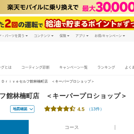
ヤ・パーツを買う
コンテンツ
保険
アプリ
お得/キャンペーン
楽天Carマガジン
キャンペーン
タイヤ・パーツ購入
自動車保険
楽天Carアプリ
自動車カタログ
タイヤ交換サービス
楽天マイカー
グ予約
ングとは
コーティング診断
キャンペーン一覧
ランキング
よく
．Ｄｒｉｖｅセルフ館林楠町店 ＜キーパープロショップ＞
フ館林楠町店 ＜キーパープロショップ＞
（
13
件）
4.5
地図確認
コース