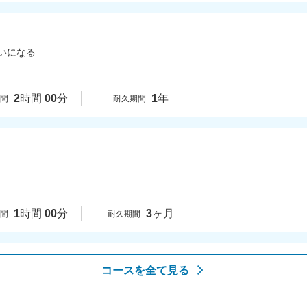
いになる
2
時間
00
分
1
年
時間
耐久期間
1
時間
00
分
3
ヶ月
時間
耐久期間
コースを全て見る