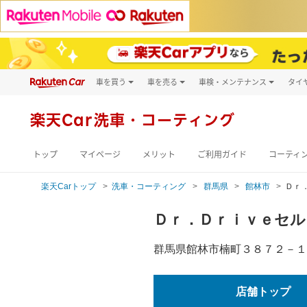
車を買う
車を売る
車検・メンテナンス
タイ
試乗・商談
楽天Car車買取
車検予約
キズ修理予約
新車
楽天Car
洗車・コーティング
洗車・コーティン
メンテナンス管理
トップ
マイページ
メリット
ご利用ガイド
コーティ
楽天Carトップ
洗車・コーティング
群馬県
館林市
Ｄｒ
Ｄｒ．Ｄｒｉｖｅセル
群馬県館林市楠町３８７２－１
店舗トップ