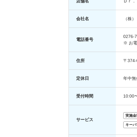
店舗名
Ｄｒ．
会社名
（株）
0276-7
電話番号
※ お
住所
〒37
定休日
年中無
受付時間
10:00
実施金
サービス
キーパ