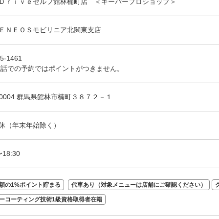
Ｄｒｉｖｅセルフ館林楠町店 ＜キーパープロショップ＞
ＥＮＥＯＳモビリニア北関東支店
5-1461
電話での予約ではポイントがつきません。
4-0004 群馬県館林市楠町３８７２－１
休（年末年始除く）
〜18:30
額の1%ポイント貯まる
代車あり（対象メニューは店舗にご確認ください）
ーコーティング技術1級資格取得者在籍