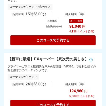
ります。
コーティング
: ボディ / 窓ガラス
15
時間
00
分
3
年
所要時間
耐久期間
店頭価格
ネット価格
91,040
113,800
円
円
4,138
ポイント(5%)
このコースで予約する
【新車に最適】EXキーパー【異次元の美しさ】
?
プライマーガラスと圧倒的な厚みの新開発「VP326」で過剰なほどの
艶と撥水力のコーティングです。
コーティング
: ボディ
24
時間
00
分
3
年
所要時間
耐久期間
124,960
円
5,680
ポイント(5%)
このコースで予約する