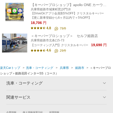
【キーパープロショップ】apollo ONE カーウォッシュ姫路
兵庫県姫路市城東町毘沙門18
【DriveOnアプリ会員割5%OFF】クリスタルキーパー
【更に新車登録から6ヶ月以内で＋5%OFF】
18,706
円
4.8
79
件
＜キーパープロショップ＞ セルフ姫路店
兵庫県姫路市北条口5-73
19,690
円
【コーティング入門】クリスタルキーパー
4.6
29
件
楽天Carトップ
洗車・コーティング
兵庫県
姫路市
＜キーパープロ
ショップ＞姫路花田インターSS（コース）
洗車・コーティング
関連サービス
トップ
マイページ
メリット
ご利用ガイド
試乗・商談
新車購入
企業情報
個人情報保護方針
採用情報