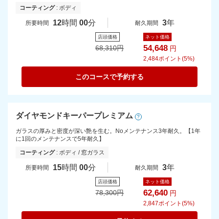
コーティング
: ボディ
12
時間
00
分
3
年
所要時間
耐久期間
店頭価格
ネット価格
54,648
68,310
円
円
2,484
ポイント(5%)
このコースで予約する
ダイヤモンドキーパープレミアム
?
ガラスの厚みと密度が深い艶を生む。Noメンテナンス3年耐久。【1年
に1回のメンテナンスで5年耐久】
コーティング
: ボディ / 窓ガラス
15
時間
00
分
3
年
所要時間
耐久期間
店頭価格
ネット価格
62,640
78,300
円
円
2,847
ポイント(5%)