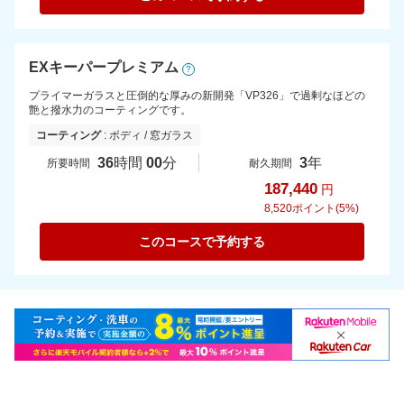
EXキーパープレミアム
?
プライマーガラスと圧倒的な厚みの新開発「VP326」で過剰なほどの
艶と撥水力のコーティングです。
コーティング
: ボディ / 窓ガラス
36
時間
00
分
3
年
所要時間
耐久期間
187,440
円
8,520
ポイント(5%)
このコースで予約する