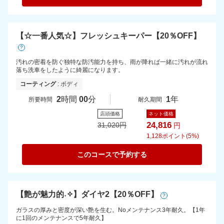
【☆一番人気☆】フレッシュキーパー【20％OFF】
?
汚れの密着を防ぐ独特な防汚能力を持ち、雨が降れば一緒に汚れが流れ
落ち洗車をしたように綺麗になります。
コーティング
: ボディ
2
時間
00
分
1
年
所要時間
耐久期間
店頭価格
ネット価格
24,816
31,020
円
円
1,128
ポイント(5%)
このコースで予約する
【艶が魅力的˖✧】ダイヤ2【20％OFF】
?
ガラスの厚みと密度が深い艶を生む。Noメンテナンス3年耐久。【1年
に1回のメンテナンスで5年耐久】