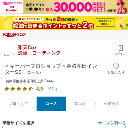
楽天Car
洗車・コーティング
ログイン
メニュー
＜キーパープロショップ＞姫路花田イン
ターSS
（コース）
お気に入り
兵庫県姫路市花田町上原田444-1
4.9
（
9
件）
店舗トップ
コース
口コミ
作業実績
車種サイズを選択
サイズを調べる