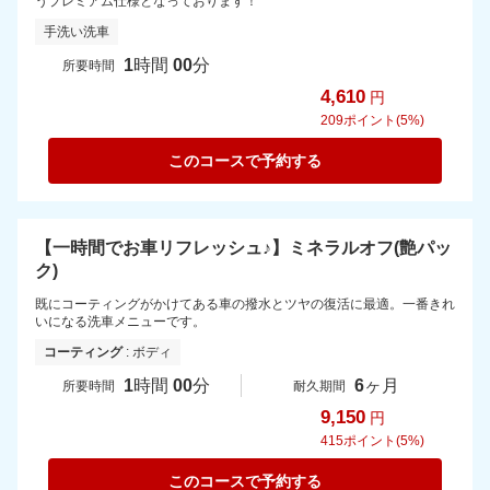
うプレミアム仕様となっております！
手洗い洗車
1
時間
00
分
所要時間
4,610
円
209
ポイント(5%)
このコースで予約する
【一時間でお車リフレッシュ♪】ミネラルオフ(艶パッ
ク)
既にコーティングがかけてある車の撥水とツヤの復活に最適。一番きれ
いになる洗車メニューです。
コーティング
: ボディ
1
時間
00
分
6
ヶ月
所要時間
耐久期間
9,150
円
415
ポイント(5%)
このコースで予約する