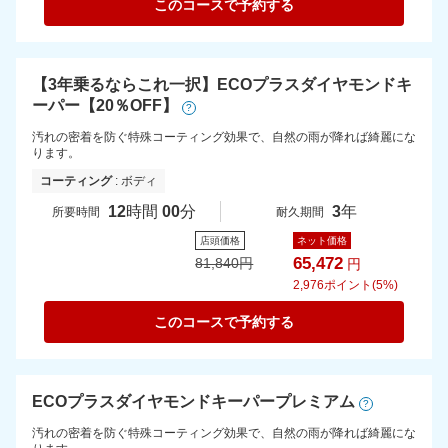
このコースで予約する
【3年乗るならこれ一択】ECOプラスダイヤモンドキ
ーパー【20％OFF】
?
汚れの密着を防ぐ特殊コーティング効果で、自然の雨が降れば綺麗にな
ります。
コーティング
: ボディ
12
時間
00
分
3
年
所要時間
耐久期間
店頭価格
ネット価格
65,472
81,840
円
円
2,976
ポイント(5%)
このコースで予約する
ECOプラスダイヤモンドキーパープレミアム
?
汚れの密着を防ぐ特殊コーティング効果で、自然の雨が降れば綺麗にな