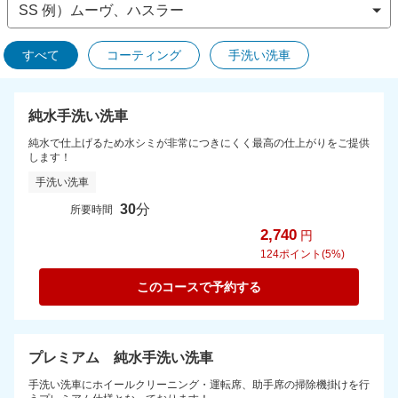
すべて
コーティング
手洗い洗車
純水手洗い洗車
純水で仕上げるため水シミが非常につきにくく最高の仕上がりをご提供
します！
手洗い洗車
30
分
所要時間
2,740
円
124
ポイント(5%)
このコースで予約する
プレミアム 純水手洗い洗車
手洗い洗車にホイールクリーニング・運転席、助手席の掃除機掛けを行