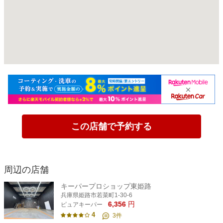
この店舗で予約する
周辺の店舗
キーパープロショップ東姫路
兵庫県姫路市若菜町1-30-6
6,356
円
ピュアキーパー
4
3
件