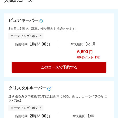
人気のコース
ピュアキーパー
?
3カ月に1回で、新車の様な輝きを持続させます。
コーティング
: ボディ
1
時間
00
分
3
ヶ月
所要時間
耐久期間
6,690
円
60
ポイント(1%)
このコースで予約する
クリスタルキーパー
?
透き通るガラス被膜で1年に1回新車に戻る。新しいカーライフの形 コ
スパNo.1
コーティング
: ボディ
2
時間
00
分
1
年
所要時間
耐久期間