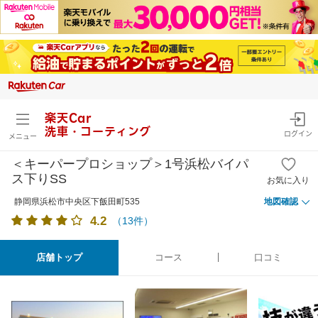
楽天Car
洗車・コーティング
ログイン
メニュー
＜キーパープロショップ＞1号浜松バイパ
ス下りSS
お気に入り
静岡県浜松市中央区下飯田町535
地図確認
4.2
（
13
件）
店舗トップ
コース
口コミ