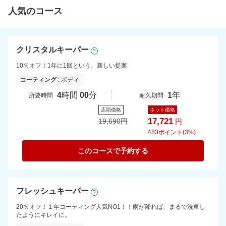
人気のコース
クリスタルキーパー
?
10％オフ！1年に1回という、新しい提案
コーティング
: ボディ
4
時間
00
分
1
年
所要時間
耐久期間
店頭価格
ネット価格
17,721
19,690
円
円
483
ポイント(3%)
このコースで予約する
フレッシュキーパー
?
20％オフ！１年コーティング人気NO1！！雨が降れば、まるで洗車し
たようにキレイに。