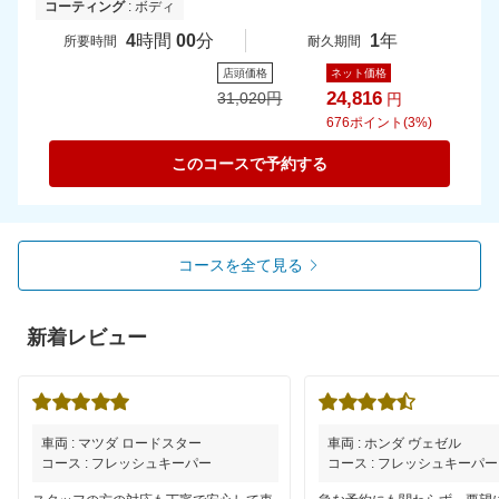
コーティング
: ボディ
4
時間
00
分
1
年
所要時間
耐久期間
店頭価格
ネット価格
24,816
31,020
円
円
676
ポイント(3%)
このコースで予約する
コースを全て見る
新着レビュー
車両 : マツダ ロードスター
車両 : ホンダ ヴェゼル
コース : フレッシュキーパー
コース : フレッシュキーパー