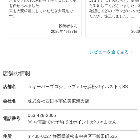
スタッフの方の対応も丁寧で安心して車
急な予約にも関わらず、要望
を任せられました。
と対応してくださいました。
車も大変綺麗にしていただき大満足で
確認してどのプランがいいの
す。
ただき、施工しました。
私の落ち度で水染みが酷く、
投稿者さん
まった為に完全に綺麗になる
2026年4月27日
202
ませんでしたが、よかったと
レビューを全て見る
店舗の情報
店舗名
＜キーパープロショップ＞1号浜松バイパス下りSS
会社名
株式会社西日本宇佐美東海支店
053-426-2805
電話番号
※ お電話での予約ではポイントがつきません。
住所
〒435-0027 静岡県浜松市中央区下飯田町535