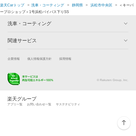
楽天Carトップ
洗車・コーティング
静岡県
浜松市中央区
＜キーパ
ープロショップ＞1号浜松バイパス下りSS
洗車・コーティング
関連サービス
トップ
マイページ
メリット
ご利用ガイド
試乗・商談
新車購入
企業情報
個人情報保護方針
採用情報
コーティングとは
コーティング診断
楽天Car車買取
車検予約
キャンペーン一覧
ランキング
キズ修理予約
洗車・コーティング予約
よくある質問
© Rakuten Group, Inc.
メンテナンス管理
タイヤ・パーツ購入
タイヤ交換サービス
楽天Car マガジン
楽天グループ
自動車カタログ
自動車保険
アプリ一覧
お問い合わせ一覧
サステナビリティ
楽天マイカー割