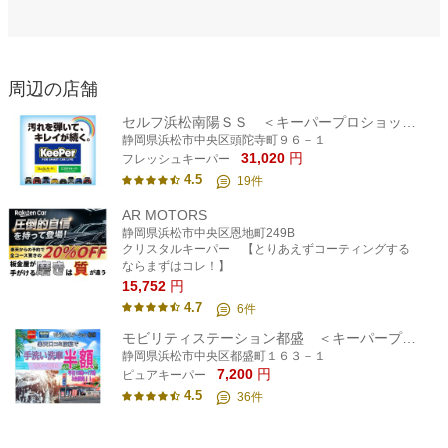
周辺の店舗
セルフ浜松南陽ＳＳ ＜キーパープロショップ＞
静岡県浜松市中央区頭陀寺町９６－１
31,020
円
フレッシュキーパー
4.5
19
件
AR MOTORS
静岡県浜松市中央区恩地町249B
クリスタルキーパー 【とりあえずコーティングする
ならまずはコレ！】
15,752
円
4.7
6
件
モビリティステーション都盛 ＜キーパープロショップ＞
静岡県浜松市中央区都盛町１６３－１
7,200
円
ピュアキーパー
4.5
36
件