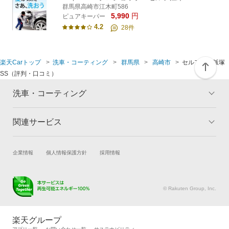
群馬県高崎市江木町586
5,990
円
ピュアキーパー
4.2
28
件
楽天Carトップ
洗車・コーティング
群馬県
高崎市
セルフ高崎飯塚
SS（評判・口コミ）
洗車・コーティング
関連サービス
トップ
マイページ
メリット
ご利用ガイド
試乗・商談
新車購入
企業情報
個人情報保護方針
採用情報
コーティングとは
コーティング診断
楽天Car車買取
車検予約
キャンペーン一覧
ランキング
キズ修理予約
洗車・コーティング予約
よくある質問
© Rakuten Group, Inc.
メンテナンス管理
タイヤ・パーツ購入
タイヤ交換サービス
楽天Car マガジン
楽天グループ