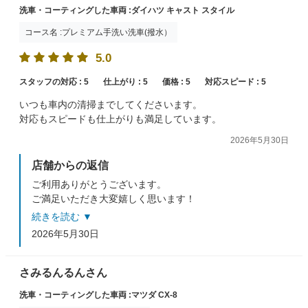
洗車・コーティングした車両 :ダイハツ キャスト スタイル
コース名 :プレミアム手洗い洗車(撥水）
5.0
スタッフの対応 :
5
仕上がり :
5
価格 :
5
対応スピード :
5
いつも車内の清掃までしてくださいます。
対応もスピードも仕上がりも満足しています。
2026年5月30日
店舗からの返信
ご利用ありがとうございます。
ご満足いただき大変嬉しく思います！
レベルを落とさないよう努力してまいります。
続きを読む ▼
またのご来店をスタッフ一同心よりお待ちしておりま
2026年5月30日
す。
さみるんるんさん
洗車・コーティングした車両 :マツダ CX-8