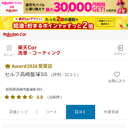
楽天Car
洗車・コーティング
ログイン
メニュー
セルフ高崎飯塚SS
（評判・口コミ）
お気に入り
群馬県高崎市飯塚町481
4.8
（
106
件）
店舗トップ
コース
口コミ
作業実績