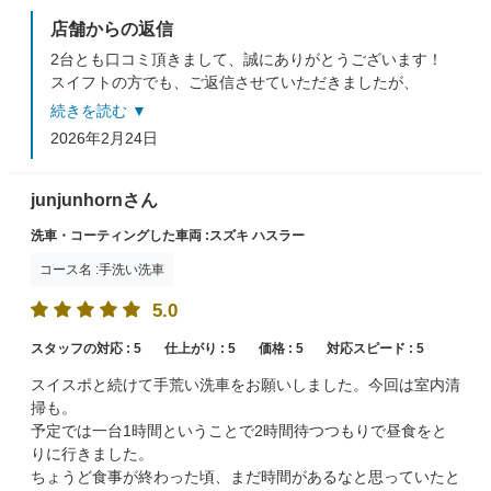
店舗からの返信
2台とも口コミ頂きまして、誠にありがとうございます！
スイフトの方でも、ご返信させていただきましたが、
素早い作業を心がけております。
続きを読む ▼
是非、またのご利用をお待ちしております。
2026年2月24日
junjunhornさん
洗車・コーティングした車両 :スズキ ハスラー
コース名 :手洗い洗車
5.0
スタッフの対応 :
5
仕上がり :
5
価格 :
5
対応スピード :
5
スイスポと続けて手荒い洗車をお願いしました。今回は室内清
掃も。
予定では一台1時間ということで2時間待つつもりで昼食をと
りに行きました。
ちょうど食事が終わった頃、まだ時間があるなと思っていたと