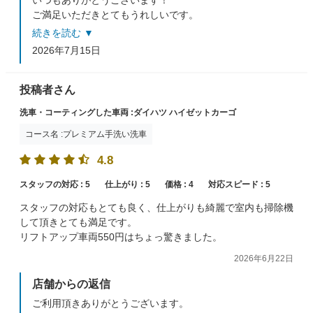
ご満足いただきとてもうれしいです。
またのご来店をスタッフ一同心よりお待ちしておりま
続きを読む ▼
す。
2026年7月15日
投稿者さん
洗車・コーティングした車両 :ダイハツ ハイゼットカーゴ
コース名 :プレミアム手洗い洗車
4.8
スタッフの対応 :
5
仕上がり :
5
価格 :
4
対応スピード :
5
スタッフの対応もとても良く、仕上がりも綺麗で室内も掃除機
して頂きとても満足です。
リフトアップ車両550円はちょっ驚きました。
2026年6月22日
店舗からの返信
ご利用頂きありがとうございます。