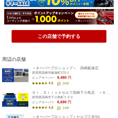
この店舗で予約する
周辺の店舗
＜キーパープロショップ＞ 高崎飯塚店
群馬県高崎市飯塚町370-1
6,480
円
ピュアキーパー
4.6
20
件
Ｄｒ．Ｄｒｉｖｅセルフ高崎下小鳥店 ＜キーパープロショップ＞
群馬県高崎市下小鳥町５９９
6,690
円
ピュアキーパー
4.8
14
件
＜キーパープロショップ＞セルフ江木SS