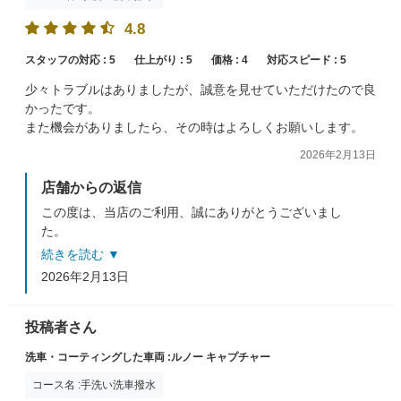
4.8
スタッフの対応 :
5
仕上がり :
5
価格 :
4
対応スピード :
5
少々トラブルはありましたが、誠意を見せていただけたので良
かったです。
また機会がありましたら、その時はよろしくお願いします。
2026年2月13日
店舗からの返信
この度は、当店のご利用、誠にありがとうございまし
た。
そのようにおっしゃっていただいて、ありがたく思って
続きを読む ▼
おります。
2026年2月13日
是非、次回もご利用お待ちしております。
投稿者さん
洗車・コーティングした車両 :ルノー キャプチャー
コース名 :手洗い洗車撥水