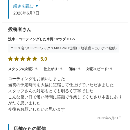
純水・・・あるといいですよね・・・。相談してみま
続きを読む ▼
す。
2026年6月7日
またのご来店、スタッフ一同心よりお待ちしておりま
す。
投稿者さん
洗車・コーティングした車両 :マツダ CX-5
コース名 :スーパーワックスMAXPRO仕様(下地被膜＋カルナバ被膜)
5.0
スタッフの対応 :
5
仕上がり :
5
価格 :
5
対応スピード :
5
コーティングをお願いしました
当初の予定時間を大幅に短縮して仕上げていただきました
スタッフさんの対応もとても明るく丁寧でした
こんな暑い日で暑い時間に笑顔で作業してくださり本当にあり
がたく思いました
今後もお願いしたいと思います
2026年5月31日
店舗からの返信