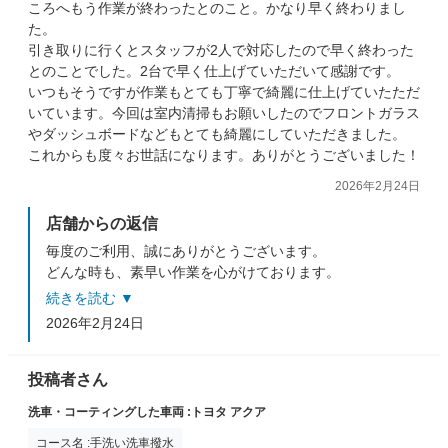
ころへもう作業が終わったとのこと。かなり早く終わりまし
た。
引き取りに行くとスタッフが2人で対応したので早く終わった
とのことでした。2台で早く仕上げていただいて感謝です。
いつもそうですが作業もとても丁寧で綺麗に仕上げていたただ
いています。今回は室内清掃もお願いしたのでフロントガラス
やダッシュボードなどもとても綺麗にしていただきました。
これからも度々お世話になります。ありがとうございました！
2026年2月24日
店舗からの返信
毎度のご利用、誠にありがとうございます。
どんな時も、素早い作業を心がけております。
お褒めのお言葉、本当に嬉しくなります！
続きを読む ▼
次回のご利用も、心よりお待ちしております。
2026年2月24日
投稿者さん
洗車・コーティングした車両 :トヨタ アクア
コース名 :手洗い洗車撥水