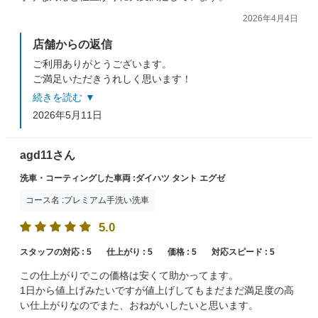
2026年4月4日
店舗からの返信
ご利用ありがとうございます。
ご満足いただきうれしく思います！
当店では洗車だけではなくコーティングにも自信があり
続きを読む ▼
ます！
2026年5月11日
お手軽なものからご用意がございますので、ぜひお試し
ください。
またのご来店、スタッフ一同心よりお待ちしております
agd11さん
洗車・コーティングした車両 :ダイハツ タント エグゼ
コース名 :プレミアム手洗い洗車
5.0
スタッフの対応 :
5
仕上がり :
5
価格 :
5
対応スピード :
5
この仕上がりでこの価格は安くて助かってます。
1日から値上げみたいですが値上げしてもまだまだ満足度の高
い仕上がりなのでまた、おねがいしたいと思います。