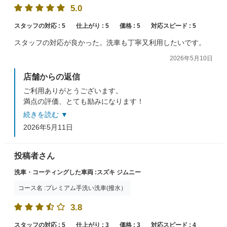
5.0
スタッフの対応 :
5
仕上がり :
5
価格 :
5
対応スピード :
5
スタッフの対応が良かった。洗車も丁寧又利用したいです。
2026年5月10日
店舗からの返信
ご利用ありがとうございます。
満点の評価、とても励みになります！
またのご利用、スタッフ一同心よりお待ちしておりま
続きを読む ▼
す。
2026年5月11日
投稿者さん
洗車・コーティングした車両 :スズキ ジムニー
コース名 :プレミアム手洗い洗車(撥水）
3.8
スタッフの対応 :
5
仕上がり :
3
価格 :
3
対応スピード :
4