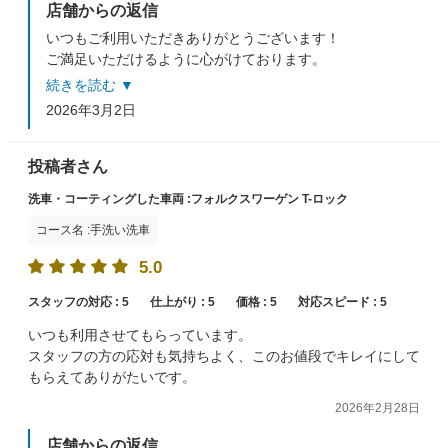
店舗からの返信
いつもご利用いただきありがとうございます！
ご満足いただけるように心がけております。
またのご来店スタッフ一同心よりおまちしております！
続きを読む ▼
2026年3月2日
投稿者さん
洗車・コーティングした車両 :フォルクスワーゲン T-ロック
コース名 :手洗い洗車
5.0
スタッフの対応 :
5
仕上がり :
5
価格 :
5
対応スピード :
5
いつも利用させてもらっています。
スタッフの方の応対も気持ちよく、このお値段でキレイにして
もらえてありがたいです。
2026年2月28日
店舗からの返信