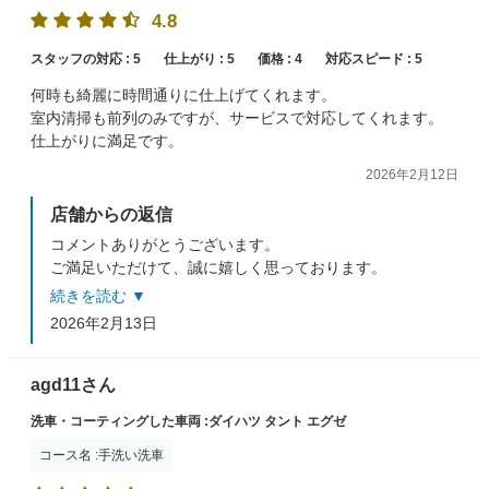
4.8
スタッフの対応 :
5
仕上がり :
5
価格 :
4
対応スピード :
5
何時も綺麗に時間通りに仕上げてくれます。
室内清掃も前列のみですが、サービスで対応してくれます。
仕上がりに満足です。
2026年2月12日
店舗からの返信
コメントありがとうございます。
ご満足いただけて、誠に嬉しく思っております。
次回のご来店も、お待ちしております。
続きを読む ▼
2026年2月13日
agd11さん
洗車・コーティングした車両 :ダイハツ タント エグゼ
コース名 :手洗い洗車