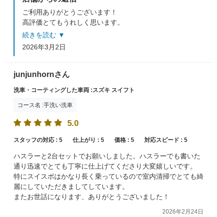
ご利用ありがとうございます！
高評価とてもうれしく思います。
またのご来店スタッフ一同心よりお待ちしております。
続きを読む ▼
2026年3月2日
junjunhornさん
洗車・コーティングした車両 :スズキ スイフト
コース名 :手洗い洗車
5.0
スタッフの対応 :
5
仕上がり :
5
価格 :
5
対応スピード :
5
ハスラーと2台セットでお願いしました。ハスラーでも書いた
通り迅速でとても丁寧に仕上げてくださり大変嬉しいです。
特にスイスポはかなり長く乗っているので室内清掃でとても綺
麗にしていただきましてしています。
またお世話になります、ありがとうございました！
2026年2月24日