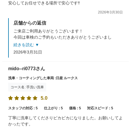
安心してお任せできる場所で安心です‼️
2026年3月30日
店舗からの返信
ご来店ご利用ありがとうございます！
今回は車検のご予約もいただきありがとうございまし
た。
続きを読む ▼
ご信頼いただき本当に励みになります。これからもなん
2026年3月31日
でもご相談くださいませ！
またのご来店をスタッフ一同心よりお待ちしておりま
す。
mido--ri0773さん
洗車・コーティングした車両 :日産 ルークス
コース名 :手洗い洗車
5.0
スタッフの対応 :
5
仕上がり :
5
価格 :
5
対応スピード :
5
丁寧に洗車してくださりピカピカになりました。お願いしてよ
かったです。