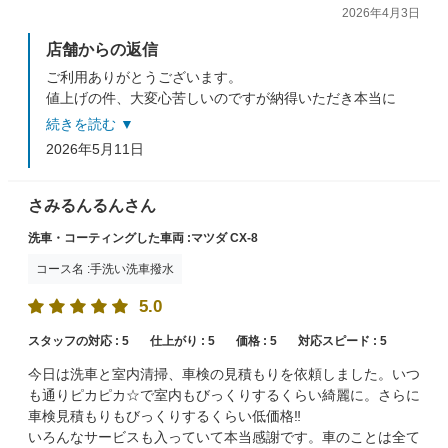
2026年4月3日
店舗からの返信
ご利用ありがとうございます。
値上げの件、大変心苦しいのですが納得いただき本当に
ありがとうございます！今後ともよろしくお願いいたし
続きを読む ▼
ます。
2026年5月11日
またのご来店スタッフ一同心よりお待ちしております。
さみるんるんさん
洗車・コーティングした車両 :マツダ CX-8
コース名 :手洗い洗車撥水
5.0
スタッフの対応 :
5
仕上がり :
5
価格 :
5
対応スピード :
5
今日は洗車と室内清掃、車検の見積もりを依頼しました。いつ
も通りピカピカ☆で室内もびっくりするくらい綺麗に。さらに
車検見積もりもびっくりするくらい低価格‼️
いろんなサービスも入っていて本当感謝です。車のことは全て