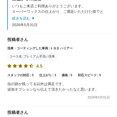
いつもご来店ご利用ありがとうございます。
スーパーワックスの仕上がり、ご満足いただけた様でと
ても嬉しく思います！
続きを読む ▼
メンテナンスにより艶を維持することができますので、
2026年5月31日
引き続きよろしくお願い致します。
またのご来店、スタッフ一同心よりお待ちしておりま
す。
投稿者さん
洗車・コーティングした車両 :トヨタ ハリアー
コース名 :プレミアム手洗い洗車
4.5
スタッフの対応 :
5
仕上がり :
3
価格 :
5
対応スピード :
5
虫の跡が残ってる以外は満足です。
追加オプションなら伝えて頂きたかったなと思います。
2026年5月31日
投稿者さん