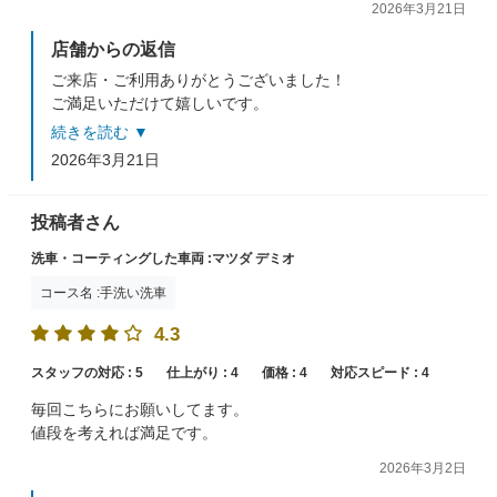
2026年3月21日
店舗からの返信
ご来店・ご利用ありがとうございました！
ご満足いただけて嬉しいです。
当店は洗車だけではなくコーティングもお手頃なものか
続きを読む ▼
らご用意しております。
2026年3月21日
機会がありましたら是非お試しください！
またのご来店、スタッフ一同心よりお待ちしておりま
す！
投稿者さん
洗車・コーティングした車両 :マツダ デミオ
コース名 :手洗い洗車
4.3
スタッフの対応 :
5
仕上がり :
4
価格 :
4
対応スピード :
4
毎回こちらにお願いしてます。
値段を考えれば満足です。
2026年3月2日