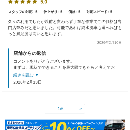
5.0
スタッフの対応 :
5
仕上がり :
5
価格 :
5
対応スピード :
5
久々の利用でしたが以前と変わらず丁寧な作業でこの価格は専
門店並みだと思いました。可能であれば純水洗車も選べればも
っと満足度は高いと思います。
2026年2月10日
店舗からの返信
コメントありがとうございます。
まずは、現状でできることを最大限できたらと考えてお
ります。
続きを読む ▼
新たなご意見、誠にありがとうございます。
2026年2月13日
次回のご来店もお待ちしております。
1/6
>