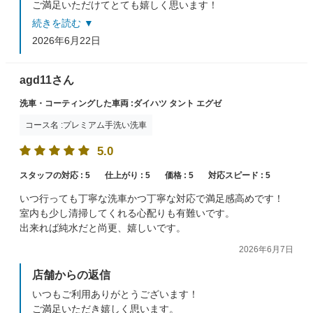
ご満足いただけてとても嬉しく思います！
続きを読む ▼
プラス料金の件、すみませんでした。
2026年6月22日
当社では、リフトアップ車・ルーフキャリア等の車両に
550円のプラス料金を頂いております。
受け付け前に車両確認をしていくようにしていきます。
agd11さん
洗車・コーティングした車両 :ダイハツ タント エグゼ
またのご来店、スタッフ一同心よりお待ちしておりま
す。
コース名 :プレミアム手洗い洗車
5.0
スタッフの対応 :
5
仕上がり :
5
価格 :
5
対応スピード :
5
いつ行っても丁寧な洗車かつ丁寧な対応で満足感高めです！
室内も少し清掃してくれる心配りも有難いです。
出来れば純水だと尚更、嬉しいです。
2026年6月7日
店舗からの返信
いつもご利用ありがとうございます！
ご満足いただき嬉しく思います。