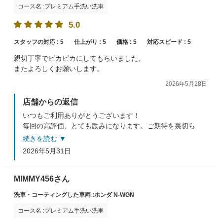
コース名 :プレミアム手洗い洗車
5.0
スタッフの対応 :
5
仕上がり :
5
価格 :
5
対応スピード :
5
親切丁寧でピカピカにしてもらいました。
またよろしくお願いします。
2026年5月28日
店舗からの返信
いつもご利用ありがとうございます！
毎回の高評価、とても励みになります。ご期待を裏切ら
ないよう、今後も努力してまいります！
続きを読む ▼
またのご来店、スタッフ一同心よりお待ちしておりま
2026年5月31日
す。
MIMMY456さん
洗車・コーティングした車両 :ホンダ N-WGN
コース名 :プレミアム手洗い洗車