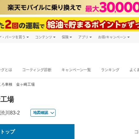
ヤ・パーツを買う
コンテンツ
保険
アプリ
お得/キャンペーン
楽天Carマガジン
キャンペーン
タイヤ・パーツ購入
自動車保険
楽天Carアプリ
自動車カタログ
タイヤ交換サービス
楽天マイカー
グ予約
ングとは
コーティング診断
キャンペーン一覧
ランキング
よく
ころ車検 金ヶ崎工場
崎工場
川83-2
地図確認
トップ
コ