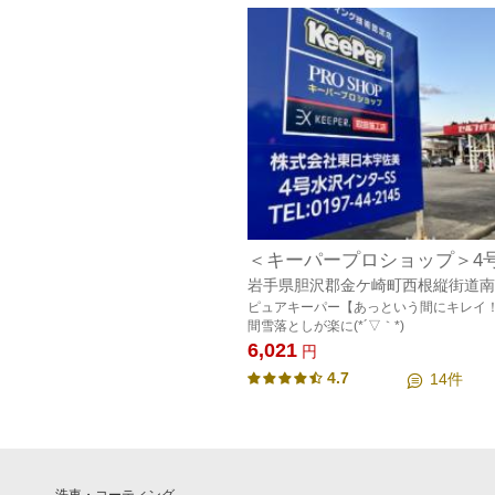
岩手県胆沢郡金ケ崎町西根縦街道南7
ピュアキーパー【あっという間にキレイ！
間雪落としが楽に(*´▽｀*)
6,021
円
4.7
14
件