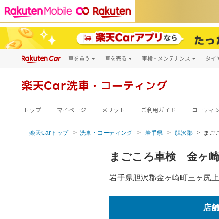
車を買う
車を売る
車検・メンテナンス
タイ
試乗・商談
楽天Car車買取
車検予約
キズ修理予約
新車
楽天Car
洗車・コーティング
洗車・コーティン
メンテナンス管理
トップ
マイページ
メリット
ご利用ガイド
コーティ
楽天Carトップ
洗車・コーティング
岩手県
胆沢郡
まご
まごころ車検 金ヶ
岩手県胆沢郡金ヶ崎町三ヶ尻上渋
店舗