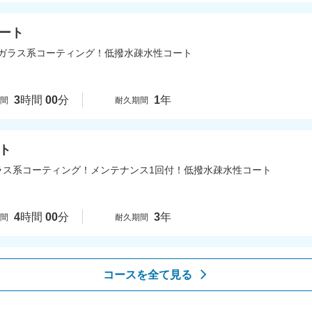
ート
ガラス系コーティング！低撥水疎水性コート
3
時間
00
分
1
年
時間
耐久期間
ト
ラス系コーティング！メンテナンス1回付！低撥水疎水性コート
4
時間
00
分
3
年
時間
耐久期間
コースを全て見る