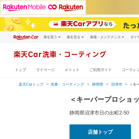
車を買う
車を売る
車検・メンテナンス
タイ
試乗・商談
楽天Car車買取
車検予約
キズ修理予約
新車
楽天Car
洗車・コーティング
洗車・コーティン
メンテナンス管理
トップ
マイページ
メリット
ご利用ガイド
コーティ
楽天Carトップ
洗車・コーティング
静岡県
沼津市
＜キ
＜キーパープロショ
静岡県沼津市日の出町2-50
店舗トップ