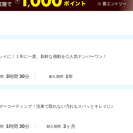
レイに！１年に一度、新鮮な感動を◎人気ナンバーワン！
3
時間
30
分
1
年
時間
耐久期間
マーコーティング！洗車で取れない汚れもスパッとキレイに♪
1
時間
30
分
3
ヶ月
時間
耐久期間