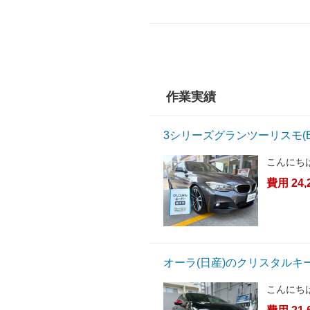
作業実績
3シリーズグランツーリスモ(
こんにち
費用 24,
オーラ(日産)のクリスタルキ
こんにち