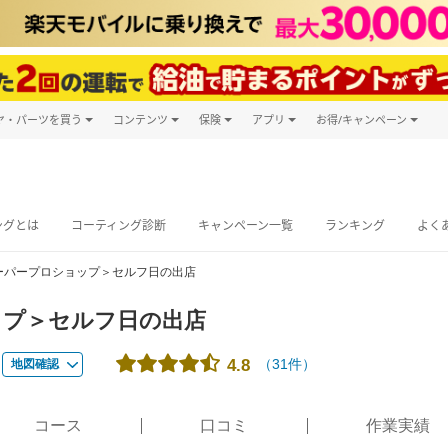
ヤ・パーツを買う
コンテンツ
保険
アプリ
お得/キャンペーン
楽天Carマガジン
キャンペーン
タイヤ・パーツ購入
自動車保険
楽天Carアプリ
自動車カタログ
タイヤ交換サービス
楽天マイカー
グ予約
ングとは
コーティング診断
キャンペーン一覧
ランキング
よく
ーパープロショップ＞セルフ日の出店
ップ＞セルフ日の出店
（
31
件）
4.8
地図確認
コース
口コミ
作業実績