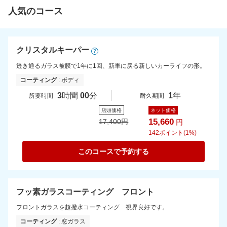
人気のコース
クリスタルキーパー
?
透き通るガラス被膜で1年に1回、新車に戻る新しいカーライフの形。
コーティング
: ボディ
3
時間
00
分
1
年
所要時間
耐久期間
店頭価格
ネット価格
15,660
17,400
円
円
142
ポイント(1%)
このコースで予約する
フッ素ガラスコーティング フロント
フロントガラスを超撥水コーティング 視界良好です。
コーティング
: 窓ガラス