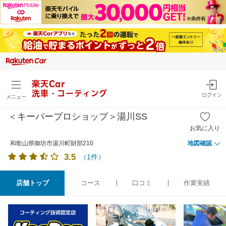
楽天Car
洗車・コーティング
ログイン
メニュー
＜キーパープロショップ＞湯川SS
お気に入り
和歌山県御坊市湯川町財部210
地図確認
3.5
（
1
件）
店舗トップ
コース
口コミ
作業実績