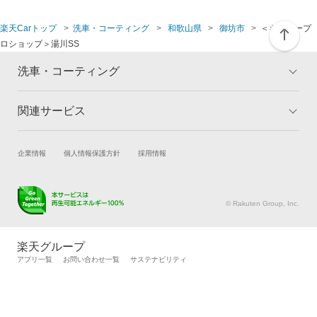
楽天Carトップ
洗車・コーティング
和歌山県
御坊市
＜キーパープ
ロショップ＞湯川SS
洗車・コーティング
関連サービス
トップ
マイページ
メリット
ご利用ガイド
試乗・商談
新車購入
企業情報
個人情報保護方針
採用情報
コーティングとは
コーティング診断
楽天Car車買取
車検予約
キャンペーン一覧
ランキング
キズ修理予約
洗車・コーティング予約
よくある質問
© Rakuten Group, Inc.
メンテナンス管理
タイヤ・パーツ購入
タイヤ交換サービス
楽天Car マガジン
楽天グループ
自動車カタログ
自動車保険
アプリ一覧
お問い合わせ一覧
サステナビリティ
楽天マイカー割