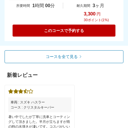
1
時間
00
分
3
ヶ月
所要時間
耐久期間
3,300
円
30
ポイント(1%)
このコースで予約する
コースを全て見る
新着レビュー
車両 : スズキ ハスラー
コース : クリスタルキーパー
暑い中でしたが丁寧に洗車とコーティン
グして頂きました。半月が立ちますが雨
の時の水弾きが凄いです。コスパがいい