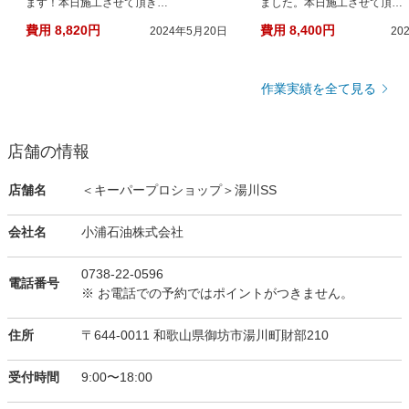
ます！本日施工させて頂き…
ました。本日施工させて頂…
費用 8,820円
費用 8,400円
2024年5月20日
20
作業実績を全て見る
店舗の情報
店舗名
＜キーパープロショップ＞湯川SS
会社名
小浦石油株式会社
0738-22-0596
電話番号
※ お電話での予約ではポイントがつきません。
住所
〒644-0011 和歌山県御坊市湯川町財部210
受付時間
9:00〜18:00