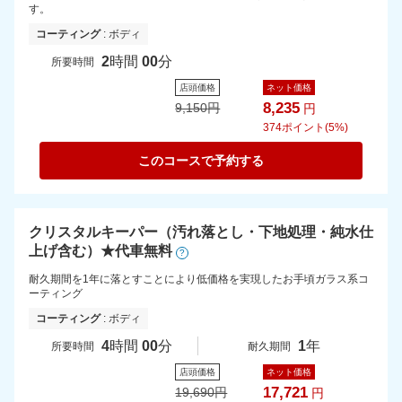
す。
コーティング
: ボディ
2
時間
00
分
所要時間
店頭価格
ネット価格
8,235
9,150
円
円
374
ポイント(5%)
このコースで予約する
クリスタルキーパー（汚れ落とし・下地処理・純水仕
上げ含む）★代車無料
?
耐久期間を1年に落とすことにより低価格を実現したお手頃ガラス系コ
ーティング
コーティング
: ボディ
4
時間
00
分
1
年
所要時間
耐久期間
店頭価格
ネット価格
17,721
19,690
円
円