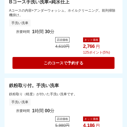
Bコース手洗い洗車+純水仕上
Aコースの内容+アンダーウォッシュ。ホイルクリーニング。前列掃除
機掛け。
手洗い洗車
1
時間
30
分
所要時間
店頭価格
ネット価格
2,766
4,610
円
円
125
ポイント(5%)
このコースで予約する
鉄粉取り付。手洗い洗車
鉄粉取り（軽度）が付いた手洗い洗車です。
手洗い洗車
1
時間
00
分
所要時間
店頭価格
ネット価格
4,186
5,980
円
円