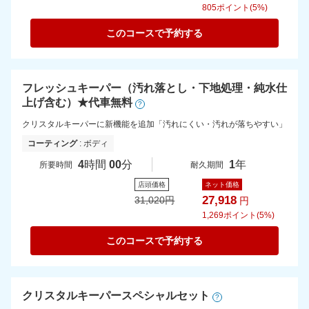
805
ポイント(5%)
このコースで予約する
フレッシュキーパー（汚れ落とし・下地処理・純水仕
上げ含む）★代車無料
?
クリスタルキーパーに新機能を追加「汚れにくい・汚れが落ちやすい」
コーティング
: ボディ
4
時間
00
分
1
年
所要時間
耐久期間
店頭価格
ネット価格
27,918
31,020
円
円
1,269
ポイント(5%)
このコースで予約する
クリスタルキーパースペシャルセット
?