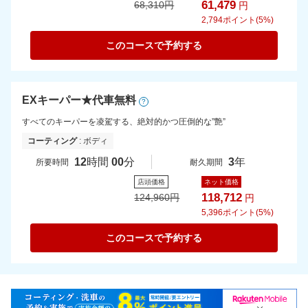
61,479
68,310
円
円
2,794
ポイント(5%)
このコースで予約する
EXキーパー★代車無料
?
すべてのキーパーを凌駕する、絶対的かつ圧倒的な”艶”
コーティング
: ボディ
12
時間
00
分
3
年
所要時間
耐久期間
店頭価格
ネット価格
118,712
124,960
円
円
5,396
ポイント(5%)
このコースで予約する