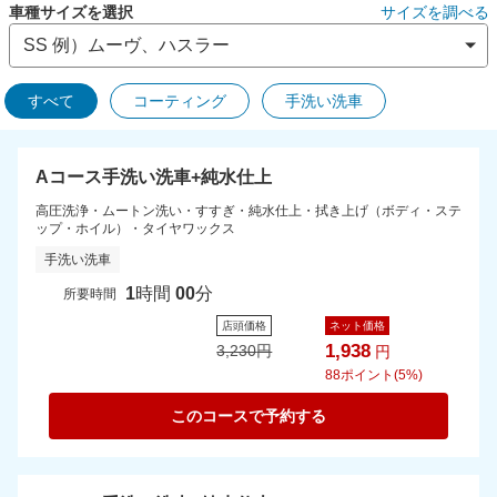
車種サイズを選択
サイズを調べる
すべて
コーティング
手洗い洗車
Aコース手洗い洗車+純水仕上
高圧洗浄・ムートン洗い・すすぎ・純水仕上・拭き上げ（ボディ・ステ
ップ・ホイル）・タイヤワックス
手洗い洗車
1
時間
00
分
所要時間
店頭価格
ネット価格
1,938
3,230
円
円
88
ポイント(5%)
このコースで予約する