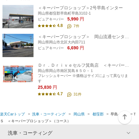
＜キーパープロショップ＞2号早島インター
岡山県都窪郡早島町早島3102-1
5,990
円
ピュアキーパー
4.8
7
件
＜キーパープロショップ＞ 岡山流通センターSS
岡山県岡山市北区大内田711
6,690
円
ピュアキーパー
Ｄｒ．Ｄｒｉｖｅセルフ箕島店 ＜キーパープロショップ＞
岡山県岡山市南区箕島８５０－１
フレッシュキーパー ※価格はサイズによって異なりま
す
25,830
円
4.7
31
件
楽天Carトップ
洗車・コーティング
岡山県
都窪郡
早島インターＴ
Ｓ ＜キーパープロショップ＞（コース）
洗車・コーティング