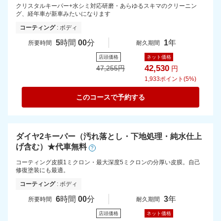
クリスタルキーパー+水シミ対応研磨・あらゆるスキマのクリーニン
グ、経年車が新車みたいになります
コーティング
: ボディ
5
時間
00
分
1
年
所要時間
耐久期間
店頭価格
ネット価格
42,530
47,255
円
円
1,933
ポイント(5%)
このコースで予約する
ダイヤ2キーパー（汚れ落とし・下地処理・純水仕上
げ含む）★代車無料
?
コーティング皮膜1ミクロン・最大深度5ミクロンの分厚い皮膜。自己
修復塗装にも最適。
コーティング
: ボディ
6
時間
00
分
3
年
所要時間
耐久期間
店頭価格
ネット価格