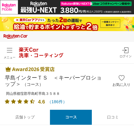
楽天Car
洗車・コーティング
ログイン
メニュー
早島インターＴＳ ＜キーパープロショ
ップ＞
（コース）
お気に入り
岡山県都窪郡早島町早島３５８８
4.6
（
186
件）
店舗トップ
コース
口コミ