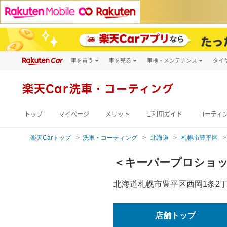
車を買う
車を売る
車検・メンテナンス
タイ
試乗・商談
楽天Car車買取
車検予約
キズ修理予約
新車
楽天Car
洗車・コーティング
洗車・コーティン
メンテナンス管理
トップ
マイページ
メリット
ご利用ガイド
コーティ
楽天Carトップ
洗車・コーティング
北海道
札幌市豊平区
＜キーパープロショッ
北海道札幌市豊平区西岡1条2丁
店舗トップ