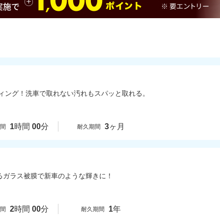
ィング！洗車で取れない汚れもスパッと取れる。
1
時間
00
分
3
ヶ月
時間
耐久期間
通るガラス被膜で新車のような輝きに！
2
時間
00
分
1
年
時間
耐久期間