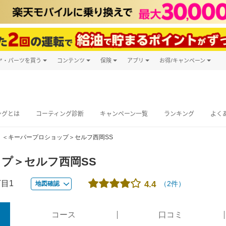
ヤ・パーツを買う
コンテンツ
保険
アプリ
お得/キャンペーン
楽天Carマガジン
キャンペーン
タイヤ・パーツ購入
自動車保険
楽天Carアプリ
自動車カタログ
タイヤ交換サービス
楽天マイカー
グ予約
ングとは
コーティング診断
キャンペーン一覧
ランキング
よく
＜キーパープロショップ＞セルフ西岡SS
プ＞セルフ西岡SS
目1
（
2
件）
4.4
地図確認
コース
口コミ