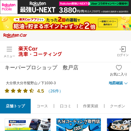
楽天Car
洗車・コーティング
ログイン
メニュー
キーパープロショップ 敷戸店
お気に入り
大分県大分市鴛野山ノ下1030-3
地図確認
4.5
（
26
件）
店舗トップ
コース
口コミ
作業実績
クーポン