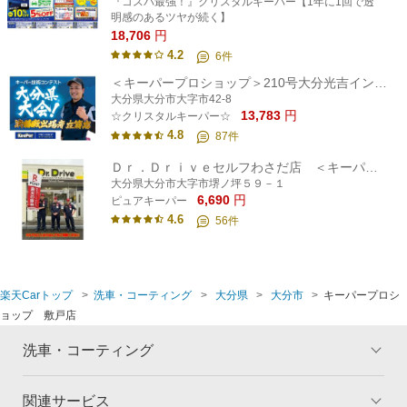
『コスパ最強！』クリスタルキーパー【1年に1回で透
明感のあるツヤが続く】
18,706
円
4.2
6
件
＜キーパープロショップ＞210号大分光吉インター
大分県大分市大字市42-8
13,783
円
☆クリスタルキーパー☆
4.8
87
件
Ｄｒ．Ｄｒｉｖｅセルフわさだ店 ＜キーパープロショップ＞
大分県大分市大字市堺ノ坪５９－１
6,690
円
ピュアキーパー
4.6
56
件
楽天Carトップ
洗車・コーティング
大分県
大分市
キーパープロシ
ョップ 敷戸店
洗車・コーティング
関連サービス
トップ
マイページ