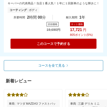
キーパーの代表商品！当店１番人気！１年に１回新車のような輝きに！
コーティング
: ボディ
2
時間
00
分
1
年
所要時間
耐久期間
店頭価格
ネット価格
17,721
19,690
円
円
805
ポイント(5%)
このコースで予約する
コースを全て見る
新着レビュー
車両 : マツダ MAZDA3 ファストバッ
車両 : 三菱 デリカ ミニ