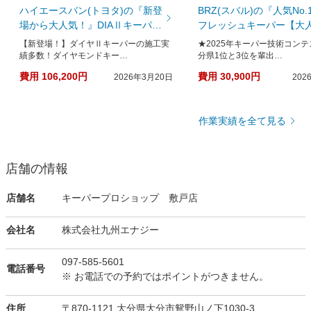
ハイエースバン(トヨタ)の『新登
BRZ(スバル)の『人気No.
場から大人気！』DIAⅡキーパー
フレッシュキーパー【大
【従来品の2倍の艶】
キレイと楽するの両立】
【新登場！】ダイヤⅡキーパーの施工実
★2025年キーパー技術コン
績多数！ダイヤモンドキー…
分県1位と3位を輩出…
費用 106,200円
費用 30,900円
2026年3月20日
202
作業実績を全て見る
店舗の情報
店舗名
キーパープロショップ 敷戸店
会社名
株式会社九州エナジー
097-585-5601
電話番号
※ お電話での予約ではポイントがつきません。
住所
〒870-1121 大分県大分市鴛野山ノ下1030-3