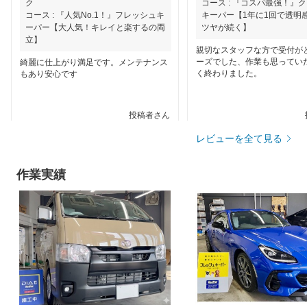
ク
コース : 『コスパ最強！』
コース : 『人気No.1！』フレッシュキ
キーパー【1年に1回で透明
ーパー【大人気！キレイと楽するの両
ツヤが続く】
立】
親切なスタッフな方で受付が
ーズでした、作業も思ってい
綺麗に仕上がり満足です。メンテナンス
く終わりました。
もあり安心です
投稿者さん
2026年6月21日
202
レビューを全て見る
作業実績