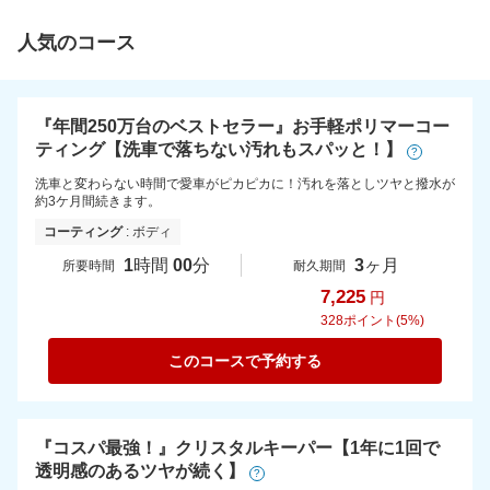
人気のコース
『年間250万台のベストセラー』お手軽ポリマーコー
ティング【洗車で落ちない汚れもスパッと！】
?
洗車と変わらない時間で愛車がピカピカに！汚れを落としツヤと撥水が
約3ケ月間続きます。
コーティング
: ボディ
1
時間
00
分
3
ヶ月
所要時間
耐久期間
7,225
円
328
ポイント(5%)
このコースで予約する
『コスパ最強！』クリスタルキーパー【1年に1回で
透明感のあるツヤが続く】
?