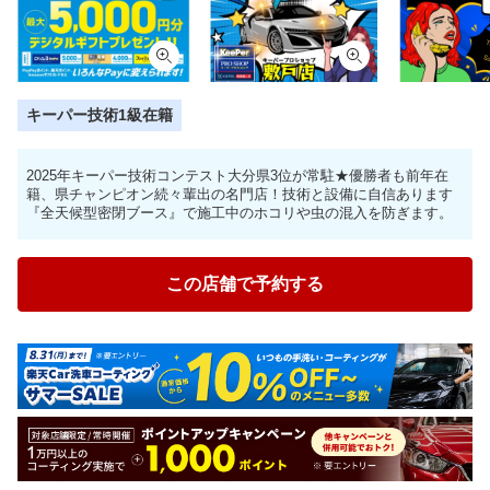
キーパー技術1級在籍
2025年キーパー技術コンテスト大分県3位が常駐★優勝者も前年在
籍、県チャンピオン続々輩出の名門店！技術と設備に自信あります
『全天候型密閉ブース』で施工中のホコリや虫の混入を防ぎます。
この店舗で予約する