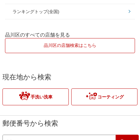
EXキーパー
ランキングトップ(全国)
江戸川区
稲城市
大田区
青梅市
品川区のすべての店舗を見る
北区
小平市
品川区の店舗検索はこちら
江東区
多摩市
渋谷区
調布市
現在地から検索
新宿区
八王子市
手洗い洗車
コーティング
杉並区
東久留米市
世田谷区
府中市
郵便番号から検索
台東区
町田市