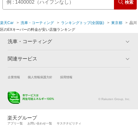
検索
豊島区
三鷹市
楽天Car
洗車・コーティング
ランキングトップ(全国版)
東京都
品川
中野区
武蔵野市
区のEXキーパーの料金が安い店舗ランキング
練馬区
洗車・コーティング
文京区
関連サービス
トップ
マイページ
メリット
港区
ご利用ガイド
試乗・商談
新車購入
企業情報
個人情報保護方針
採用情報
コーティングとは
コーティング診断
目黒区
楽天Car車買取
車検予約
キャンペーン一覧
ランキング
キズ修理予約
洗車・コーティング予約
よくある質問
© Rakuten Group, Inc.
メンテナンス管理
タイヤ・パーツ購入
タイヤ交換サービス
楽天Car マガジン
楽天グループ
自動車カタログ
自動車保険
アプリ一覧
お問い合わせ一覧
サステナビリティ
楽天マイカー割