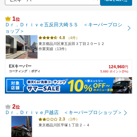
1
位
Ｄｒ．Ｄｒｉｖｅ五反田大崎ＳＳ ＜キーパープロシ
ョップ＞
4.8
（4件）
東京都品川区東五反田３丁目２０ー１２
作業実績（13件）
EXキーパー
124,960
円
コーティング ：ボディ
5,680 ポイント(5%)
2
位
Ｄｒ．Ｄｒｉｖｅ戸越店 ＜キーパープロショップ＞
2.3
（1件）
東京都品川区平塚１丁目２－４