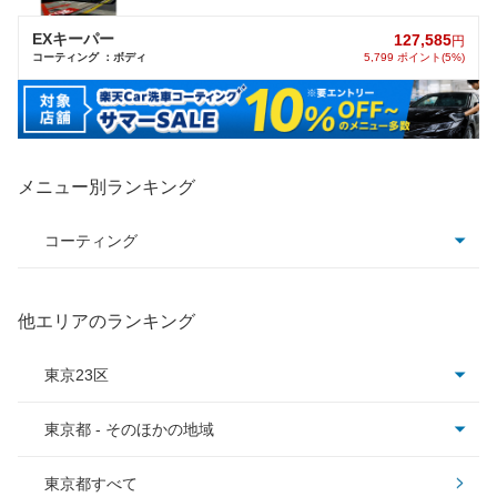
EXキーパー
127,585
円
コーティング ：ボディ
5,799 ポイント(5%)
メニュー別ランキング
コーティング
コーティング全て
他エリアのランキング
クリスタルキーパー
東京23区
フレッシュキーパー
東京都 - そのほかの地域
足立区
ダイヤモンドキーパー
東京都すべて
板橋区
あきる野市