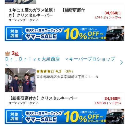
１年に１度のガラス被膜！ 【細密研磨付
34,960
円
き】クリスタルキーパー
1,589 ポイント(5%)
コーティング ：ボディ
3
位
Ｄｒ．Ｄｒｉｖｅ大泉西店 ＜キーパープロショップ
＞
4.3
（3件）
東京都練馬区大泉学園町３丁目２１－８
【細密研磨付き】クリスタルキーパー
34,960
円
コーティング ：ボディ
1,589 ポイント(5%)