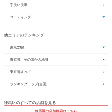
手洗い洗車
コーティング
コーティング全て
他エリアのランキング
クリスタルキーパー
東京23区
フレッシュキーパー
東京都 - そのほかの地域
足立区
ダイヤモンドキーパー
東京都すべて
板橋区
昭島市
ランキングトップ(全国)
江戸川区
小平市
大田区
立川市
練馬区のすべての店舗を見る
葛飾区
多摩市
練馬区の店舗検索はこちら