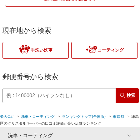
北区
調布市
江東区
西東京市
現在地から検索
渋谷区
八王子市
手洗い洗車
コーティング
新宿区
羽村市
杉並区
日野市
郵便番号から検索
墨田区
府中市
検索
世田谷区
町田市
楽天Car
洗車・コーティング
ランキングトップ(全国版)
東京都
練馬
台東区
武蔵村山市
区のクリスタルキーパーの口コミ評価が高い店舗ランキング
豊島区
洗車・コーティング