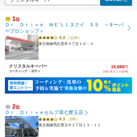
1
位
Ｄｒ．Ｄｒｉｖｅ ＷＥ’ＬＬヌクイ ＳＳ ＜キーパ
ープロショップ＞
4.3
（12件）
東京都練馬区貫井４丁目１６－４
クリスタルキーパー
15,660
円
コーティング ：ボディ
142 ポイント(1%)
2
位
Ｄｒ．Ｄｒｉｖｅセルフ環七豊玉店
4.3
（5件）
東京都練馬区豊玉中２丁目１３－１１