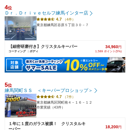
4
位
Ｄｒ．Ｄｒｉｖｅセルフ練馬インター店
4.7
（4件）
東京都練馬区谷原５丁目３０－７
【細密研磨付き】クリスタルキーパー
34,960
円
コーティング ：ボディ
1,589 ポイント(5%)
5
位
練馬関町ＳＳ ＜キーパープロショップ＞
4.7
（7件）
東京都練馬区関町南４－１６－１２
作業実績（43件）
１年に１度のガラス被膜！ クリスタルキ
18,200
円
ーパー