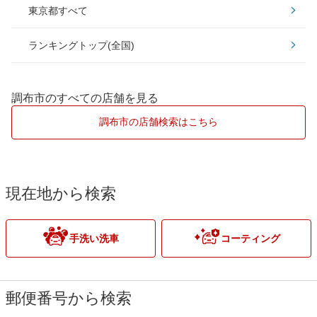
東京都すべて
板橋区
あきる野市
EXキーパー
ランキングトップ(全国)
江戸川区
稲城市
大田区
青梅市
調布市のすべての店舗を見る
北区
小平市
調布市の店舗検索はこちら
江東区
多摩市
品川区
八王子市
現在地から検索
渋谷区
東久留米市
手洗い洗車
コーティング
新宿区
府中市
杉並区
町田市
郵便番号から検索