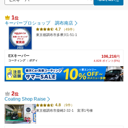
1
位
キーパープロショップ 調布南店
4.7
（49件）
東京都調布市多摩川1-51-1
EXキーパー
106,216
円
コーティング ：ボディ
4,828 ポイント(5%)
2
位
Coating Shop Raise
4.8
（9件）
東京都調布市柴崎2-32-1 富澤1号棟