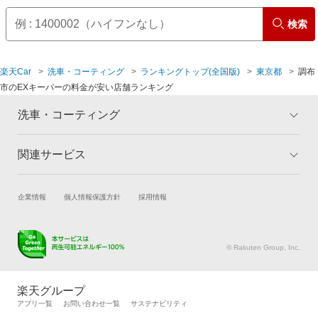
世田谷区
三鷹市
検索
台東区
武蔵野市
楽天Car
洗車・コーティング
ランキングトップ(全国版)
東京都
調布
豊島区
市のEXキーパーの料金が安い店舗ランキング
中野区
洗車・コーティング
練馬区
関連サービス
トップ
マイページ
メリット
文京区
ご利用ガイド
試乗・商談
新車購入
企業情報
個人情報保護方針
採用情報
コーティングとは
コーティング診断
港区
楽天Car車買取
車検予約
キャンペーン一覧
ランキング
キズ修理予約
洗車・コーティング予約
よくある質問
© Rakuten Group, Inc.
目黒区
メンテナンス管理
タイヤ・パーツ購入
タイヤ交換サービス
楽天Car マガジン
楽天グループ
自動車カタログ
自動車保険
アプリ一覧
お問い合わせ一覧
サステナビリティ