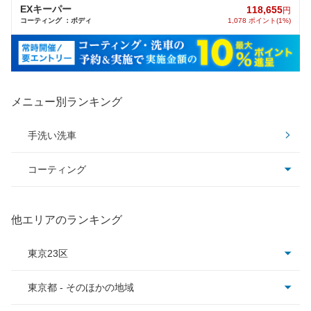
EXキーパー
118,655
円
コーティング ：ボディ
1,078 ポイント(1%)
メニュー別ランキング
手洗い洗車
コーティング
コーティング全て
他エリアのランキング
クリスタルキーパー
東京23区
フレッシュキーパー
東京都 - そのほかの地域
足立区
ダイヤモンドキーパー