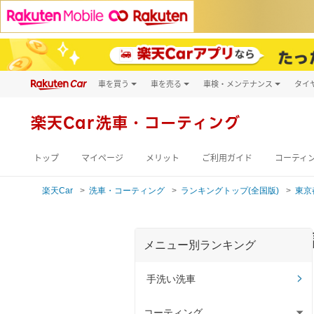
車を買う
車を売る
車検・メンテナンス
タイ
試乗・商談
楽天Car車買取
車検予約
キズ修理予約
新車
楽天Car
洗車・コーティング
洗車・コーティン
メンテナンス管理
トップ
マイページ
メリット
ご利用ガイド
コーティ
楽天Car
洗車・コーティング
ランキングトップ(全国版)
東京
メニュー別ランキング
手洗い洗車
コーティング