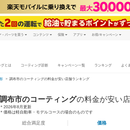
ヤ・パーツを買う
コンテンツ
保険
アプリ
お得/キャンペーン
楽天Carマガジン
キャンペーン
タイヤ・パーツ購入
自動車保険
楽天Carアプリ
自動車カタログ
タイヤ交換サービス
楽天マイカー
グ予約
ングとは
コーティング診断
キャンペーン一覧
ランキング
よく
都
調布市のコーティングの料金が安い店舗ランキング
調布市のコーティング
の料金が安い
＊2026年8月更新
＊価格は軽自動車・モデルコースの場合のものです
総合満足度
価格