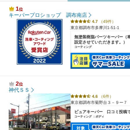
1
位
キーパープロショップ 調布南店
4.7
（49件）
東京都調布市多摩川1-51-1
無塗装樹脂パーツキーパー（
設定させていただきます。）
コーティング
2
位
神代ＳＳ
4.6
（6件）
東京都調布市菊野台３－９ー７
ピュアキーパー 口コミ投稿で
コーティング ：ボディ