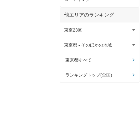
コーティング全て
他エリアのランキング
クリスタルキーパー
東京23区
フレッシュキーパー
東京都 - そのほかの地域
足立区
ダイヤモンドキーパー
板橋区
昭島市
東京都すべて
EXキーパー
江戸川区
あきる野市
ランキングトップ(全国)
大田区
稲城市
葛飾区
青梅市
北区
小金井市
江東区
国分寺市