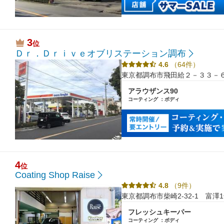
3
位
Ｄｒ．Ｄｒｉｖｅオブリステーション調布
4.6
（64件）
東京都調布市飛田給２－３３－
アラウザンス90
コーティング ：ボディ
4
位
Coating Shop Raise
4.8
（9件）
東京都調布市柴崎2-32-1 富澤
フレッシュキーパー
コーティング ：ボディ