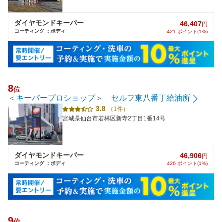
ダイヤモンドキーパー
46,407
円
コーティング ：ボディ
421 ポイント(1%)
8
位
＜キーパープロショップ＞ セルフ東八番丁給油所
3.8
（1件）
宮城県仙台市若林区新寺2丁目1番14号
ダイヤモンドキーパー
46,906
円
コーティング ：ボディ
426 ポイント(1%)
9
位