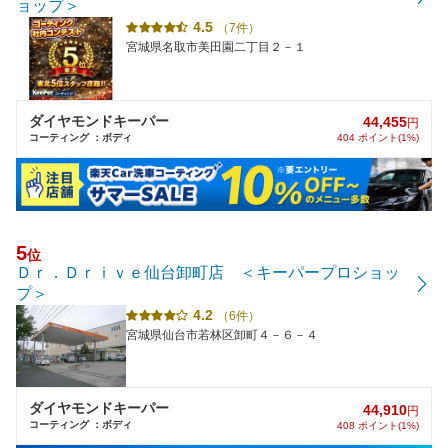
ョップ＞
4.5
（7件）
宮城県名取市美田園二丁目２－１
ダイヤモンドキーパー
44,455
円
コーティング ：ボディ
404 ポイント(1%)
5
位
Ｄｒ．Ｄｒｉｖｅ仙台卸町店 ＜キーパープロショッ
プ＞
4.2
（6件）
宮城県仙台市若林区卸町４－６－４
ダイヤモンドキーパー
44,910
円
コーティング ：ボディ
408 ポイント(1%)