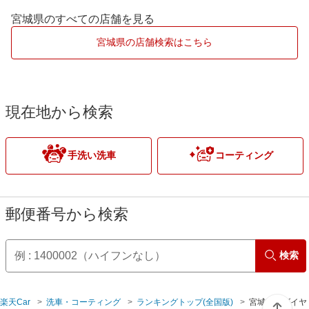
仙台市太白区
柴田郡
宮城県のすべての店舗を見る
Wダイヤモンドキーパー
仙台市宮城野区
白石市
宮城県の店舗検索はこちら
ECOプラスダイヤモンドキーパー
仙台市若林区
名取市
EXキーパー
仙台市
宮城郡
現在地から検索
亘理郡
手洗い洗車
コーティング
郵便番号から検索
検索
楽天Car
洗車・コーティング
ランキングトップ(全国版)
宮城県のダイヤ