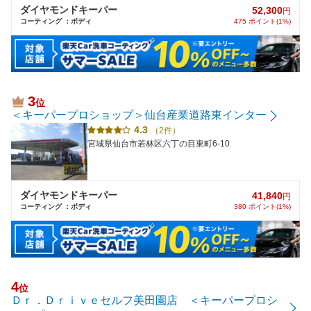
ダイヤモンドキーパー
52,300
円
コーティング ：ボディ
475 ポイント(1%)
3
位
＜キーパープロショップ＞仙台産業道路東インター
4.3
（2件）
宮城県仙台市若林区六丁の目東町6-10
ダイヤモンドキーパー
41,840
円
コーティング ：ボディ
380 ポイント(1%)
4
位
Ｄｒ．Ｄｒｉｖｅセルフ美田園店 ＜キーパープロシ