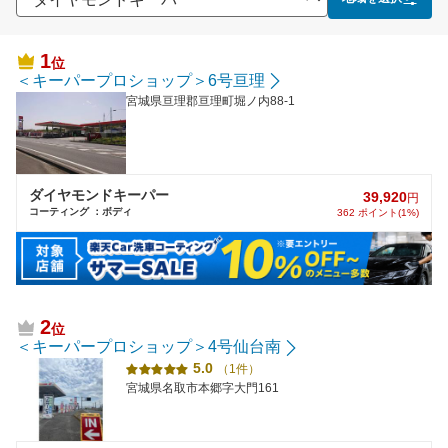
1
位
＜キーパープロショップ＞6号亘理
宮城県亘理郡亘理町堀ノ内88-1
ダイヤモンドキーパー
39,920
円
コーティング ：ボディ
362 ポイント(1%)
2
位
＜キーパープロショップ＞4号仙台南
5.0
（1件）
宮城県名取市本郷字大門161