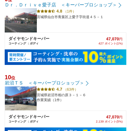
Ｄｒ．Ｄｒｉｖｅ愛子店 ＜キーパープロショップ＞
4.8
（1件）
宮城県仙台市青葉区上愛子字街道４５－１
ダイヤモンドキーパー
47,070
円
コーティング ：ボディ
427 ポイント(1%)
10
位
岩沼ＴＳ ＜キーパープロショップ＞
4.7
（63件）
宮城県岩沼市相の原３－１－６
作業実績（1件）
ダイヤモンドキーパー
47,070
円
コーティング ：ボディ
2,139 ポイント(5%)