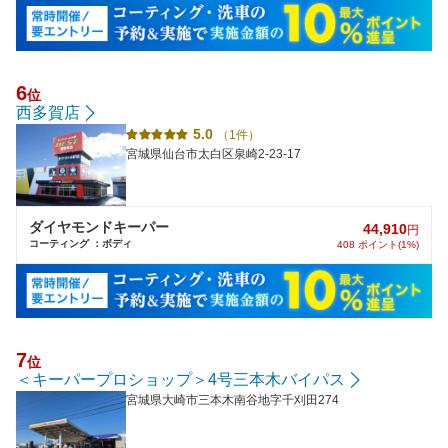
6
位
西多賀店
5.0
（1件）
宮城県仙台市太白区泉崎2-23-17
ダイヤモンドキーパー
44,910
円
コーティング ：ボディ
408 ポイント(1%)
7
位
＜キーパープロショップ＞4号三本木バイパス
宮城県大崎市三本木南谷地字千刈田274