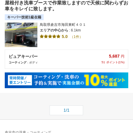
屋根付き洗車ブースで作業致しますので天候に関わらずお
車をキレイに致します。
キーパー技術1級在籍
鳥取県倉吉市海田東町４０１
エリアの中心から
: 6.1km
5.0
（1件）
5,687
ピュアキーパー
円
51
ポイント(1%)
コーティング
: ボディ
1/1
倉吉市の洗車・コーティング