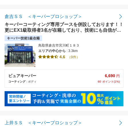
距離の近い順
金額の安い順
倉吉ＳＳ ＜キーパープロショップ＞
キーパーコーティング専用ブースを併設しております！！
評価の高い順
更にEX1級取得者3名が在籍しており、技術にも自信があ
ります！！
キーパー技術1級在籍
鳥取県倉吉市宮川町１８３
エリアの中心から
: 3.3km
4.6
（9件）
6,690
ピュアキーパー
円
60
ポイント(1%)
コーティング
: ボディ
上井ＳＳ ＜キーパープロショップ＞