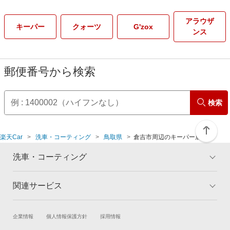
アラウザ
キーパー
クォーツ
G'zox
ンス
郵便番号から検索
検索
楽天Car
洗車・コーティング
鳥取県
倉吉市周辺のキーパー店舗
洗車・コーティング
関連サービス
トップ
マイページ
メリット
ご利用ガイド
試乗・商談
新車購入
企業情報
個人情報保護方針
採用情報
コーティングとは
コーティング診断