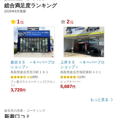
総合満足度ランキング
2026年8月
更新
1
2
位
位
倉吉ＳＳ ＜キーパープロ
上井ＳＳ ＜キーパープロ
ショップ＞
ショップ＞
鳥取県倉吉市宮川町１８３
鳥取県倉吉市海田東町４０１
4.6
5
(
9
件)
(
1
件)
フッ素ガラスコーティング(フロン
ピュアキーパー
ト)
5,687
円
3,720
円
もっと見る
倉吉市の洗車・コーティング
新着口コミ