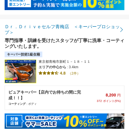
Ｄｒ．Ｄｒｉｖｅセルフ青梅店 ＜キーパープロショッ
プ＞
専門指導・訓練を受けたスタッフが丁寧に洗車・コーティ
ングいたします。
キーパー技術1級在籍
東京都青梅市新町１－１８－１１
エリアの中心から
: 3.4km
4.8
（2件）
ピュアキーパー【店内でお待ちの間に完
8,200
円
成！！】
372
ポイント(5%)
コーティング
: ボディ