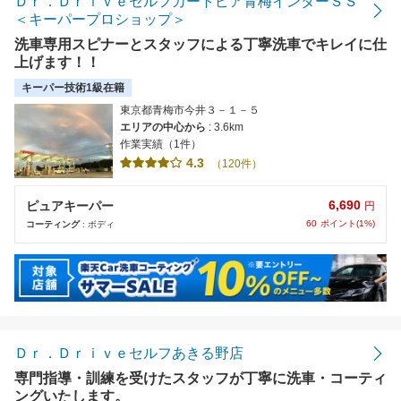
Ｄｒ．Ｄｒｉｖｅセルフカートピア青梅インターＳＳ
＜キーパープロショップ＞
洗車専用スピナーとスタッフによる丁寧洗車でキレイに仕
上げます！！
キーパー技術1級在籍
東京都青梅市今井３－１－５
エリアの中心から
: 3.6km
作業実績（1件）
4.3
（120件）
6,690
ピュアキーパー
円
60
ポイント(1%)
コーティング
: ボディ
Ｄｒ．Ｄｒｉｖｅセルフあきる野店
専門指導・訓練を受けたスタッフが丁寧に洗車・コーティ
ングいたします。