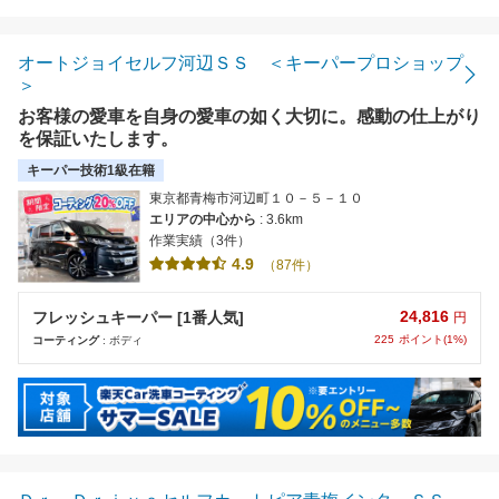
オートジョイセルフ河辺ＳＳ ＜キーパープロショップ
＞
お客様の愛車を自身の愛車の如く大切に。感動の仕上がり
を保証いたします。
キーパー技術1級在籍
東京都青梅市河辺町１０－５－１０
エリアの中心から
: 3.6km
作業実績（3件）
4.9
（87件）
24,816
フレッシュキーパー [1番人気]
円
225
ポイント(1%)
コーティング
: ボディ