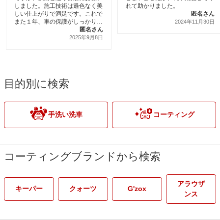
しました。施工技術は遜色なく美
れて助かりました。
しい仕上がりで満足です。これで
匿名さん
また１年、車の保護がしっかりで
2024年11月30日
きて長持ちしそうです。ありがと
匿名さん
うございました。ただ
2025年9月8日
目的別に検索
手洗い洗車
コーティング
コーティングブランドから検索
アラウザ
キーパー
クォーツ
G'zox
ンス