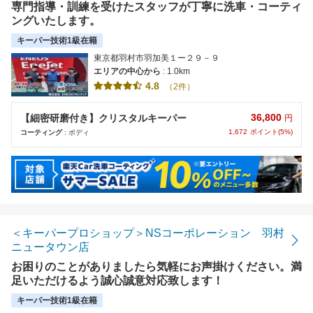
専門指導・訓練を受けたスタッフが丁寧に洗車・コーティ
ングいたします。
キーパー技術1級在籍
東京都羽村市羽加美１ー２９－９
エリアの中心から
: 1.0km
4.8
（2件）
36,800
【細密研磨付き】クリスタルキーパー
円
1,672
ポイント(5%)
コーティング
: ボディ
＜キーパープロショップ＞NSコーポレーション 羽村
ニュータウン店
お困りのことがありましたら気軽にお声掛けください。満
足いただけるよう誠心誠意対応致します！
キーパー技術1級在籍