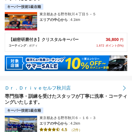
キーパー技術1級在籍
東京都あきる野市秋川４丁目５－５
エリアの中心から
: 4.1km
36,800
【細密研磨付き】クリスタルキーパー
円
1,672
ポイント(5%)
コーティング
: ボディ
Ｄｒ．Ｄｒｉｖｅセルフ秋川店
専門指導・訓練を受けたスタッフが丁寧に洗車・コーティ
ングいたします。
キーパー技術1級在籍
東京都あきる野市秋川６－１６－３
エリアの中心から
: 4.2km
4.5
（2件）