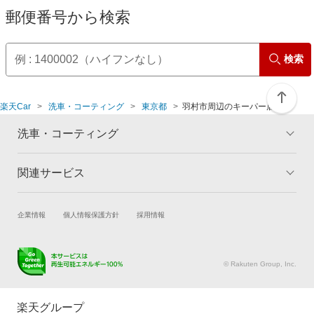
郵便番号から検索
検索
楽天Car
洗車・コーティング
東京都
羽村市周辺のキーパー店舗
洗車・コーティング
関連サービス
トップ
マイページ
メリット
ご利用ガイド
試乗・商談
新車購入
企業情報
個人情報保護方針
採用情報
コーティングとは
コーティング診断
楽天Car車買取
車検予約
キャンペーン一覧
ランキング
キズ修理予約
洗車・コーティング予約
よくある質問
© Rakuten Group, Inc.
メンテナンス管理
タイヤ・パーツ購入
タイヤ交換サービス
楽天Car マガジン
楽天グループ