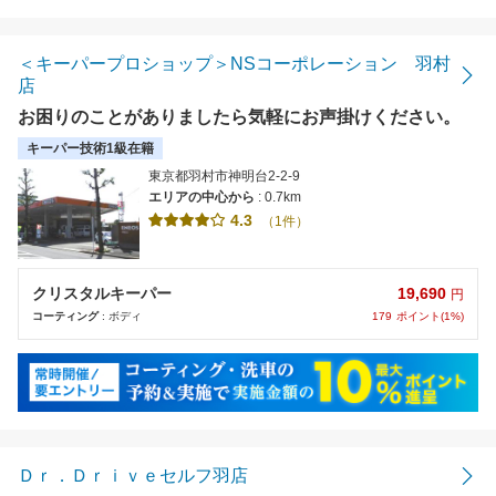
距離の近い順
金額の安い順
＜キーパープロショップ＞NSコーポレーション 羽村
店
評価の高い順
お困りのことがありましたら気軽にお声掛けください。
キーパー技術1級在籍
東京都羽村市神明台2-2-9
エリアの中心から
: 0.7km
4.3
（1件）
19,690
クリスタルキーパー
円
179
ポイント(1%)
コーティング
: ボディ
Ｄｒ．Ｄｒｉｖｅセルフ羽店