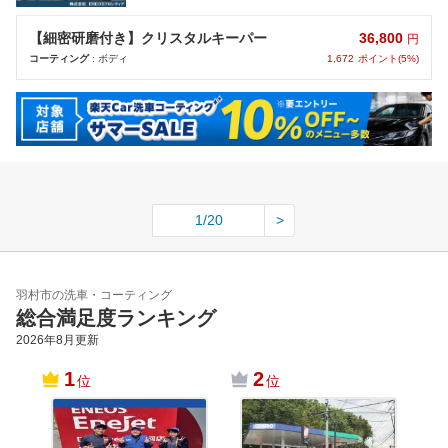
36,800
【細密研磨付き】クリスタルキーパー
円
1,672
ポイント(5%)
コーティング
: ボディ
1/20
>
羽村市の洗車・コーティング
総合満足度ランキング
2026年8月
更新
1
2
位
位