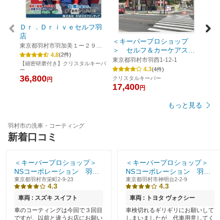
Ｄｒ．Ｄｒｉｖｅセルフ羽
店
＜キーパープロショップ
＜キ
東京都羽村市羽加美１ー２９－
＞ セルフ＆カーケアステ
NS
９
4.8
(
2
件)
ーション 羽村
店
東京都羽村市羽西1-12-1
東京都
【細密研磨付き】クリスタルキーパ
4.3
(
4
件)
ー
36,800
クリスタルキーパー
クリ
円
17,400
19,
円
もっと見る
羽村市の洗車・コーティング
新着口コミ
＜キーパープロショップ＞
＜キーパープロショップ＞
NSコーポレーション 羽村
NSコーポレーション 羽村
ニュータウン店
東京都羽村市栄町2-9-23
店
東京都羽村市神明台2-2-9
4.3
4.3
車両 : スズキ スイフト
車両 : トヨタ ヴォクシー
車のコーティングは今回で３回目
車検切れるギリギリにお願いして
ですが、以前と違うお店にお願い
しまいましたが、代車用意してく