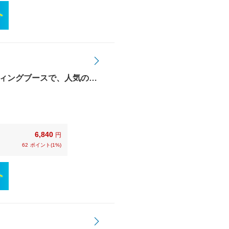
ィングブースで、人気のEX
6,840
円
62
ポイント(1%)