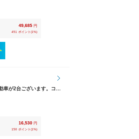
だけます。
49,685
円
451
ポイント(1%)
動車が2台ございます。コー
引き渡しまでしっかりとさ
16,530
円
150
ポイント(1%)