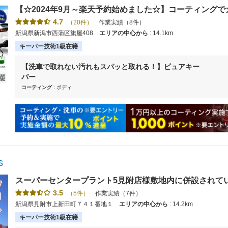
【☆2024年9月～楽天予約始めました☆】コーティン
お車をきれいに保つなら是非当店でコーティングを！【使えま
4.7
（20件）
作業実績（8件）
新潟県新潟市西蒲区旗屋408
エリアの中心から
: 14.1km
キーパー技術1級在籍
【洗車で取れない汚れもスパッと取れる！】ピュアキー
パー
コーティング
: ボディ
Ｓ
スーパーセンタープラント5見附店様敷地内に併設されて
スのお店です！当社丸新エネルギーから洗車・コーティングアワード
3.5
（5件）
作業実績（7件）
新潟県エリア別ランキング １位２位３位の受賞店を輩出
新潟県見附市上新田町７４１番地１
エリアの中心から
: 14.2km
キーパー技術1級在籍