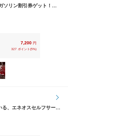
グでガソリン割引券ゲット！
す】モバイルDrivePay
7,200
円
327
ポイント(5%)
いる、エネオスセルフサービ
2024 総合満足度
しました！