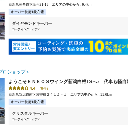
キーパーコーティングも確かな技術力できっとご満足いた
新潟県三条市下坂井21-19
エリアの中心から
: 9.4km
キーパー技術1級在籍
ダイヤモンドキーパー
コーティング
: ボディ
プロショップ＞
ようこそＥＮＥＯＳウイング新潟白根TSへ♪ 代車も軽自
ティング施工は熟練した専門スタッフが、受注、施工、お
4.4
（9件）
せていただきます!!
新潟県新潟市南区茨曽根２４１２－１
エリアの中心から
: 11.6km
キーパー技術1級在籍
クリスタルキーパー
コーティング
: ボディ