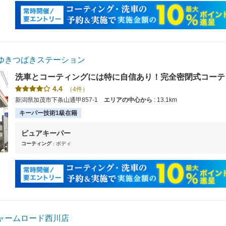
ゆきつばきステーション
洗車とコーティングには特に自信あり！完全密閉式コーテ
キーパーもバッチリです。
4.4
（4件）
新潟県加茂市下条山通甲857-1
エリアの中心から
: 13.1km
キーパー技術1級在籍
ピュアキーパー
コーティング
: ボディ
ャームロード西川店