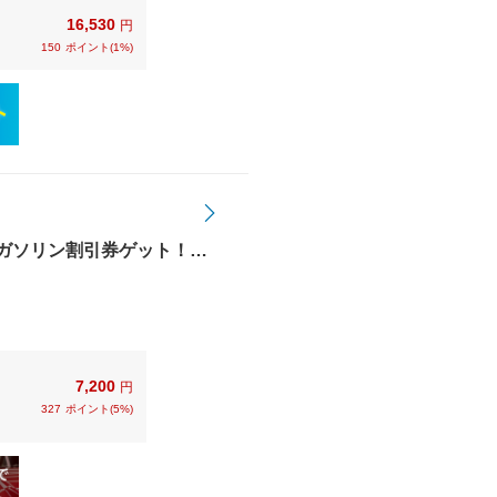
16,530
円
150
ポイント(1%)
グでガソリン割引券ゲット！
す】モバイルDrivePay
7,200
円
327
ポイント(5%)