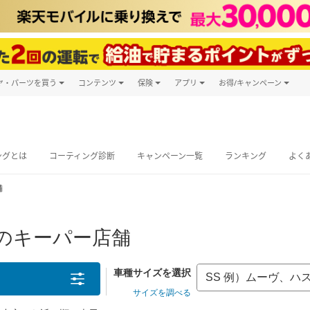
ヤ・パーツを買う
コンテンツ
保険
アプリ
お得/キャンペーン
楽天Carマガジン
キャンペーン
タイヤ・パーツ購入
自動車保険
楽天Carアプリ
自動車カタログ
タイヤ交換サービス
楽天マイカー
グ予約
ングとは
コーティング診断
キャンペーン一覧
ランキング
よく
舗
辺のキーパー店舗
車種サイズを選択
サイズを調べる