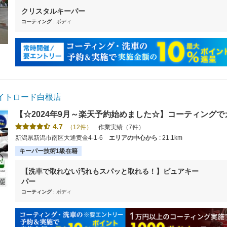
クリスタルキーパー
コーティング
: ボディ
イトロード白根店
【☆2024年9月～楽天予約始めました☆】コーティン
お車をきれいに保つなら是非当店でコーティングを！【使えま
4.7
（12件）
作業実績（7件）
新潟県新潟市南区大通黄金4-1-6
エリアの中心から
: 21.1km
キーパー技術1級在籍
【洗車で取れない汚れもスパッと取れる！】ピュアキー
パー
コーティング
: ボディ