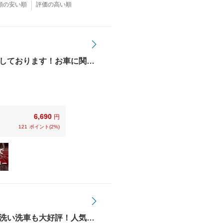
額の安い順
評価の高い順
しております！お車に関す
種クレジット
6,690
円
121
ポイント(2%)
洗い洗車も大好評！人気の