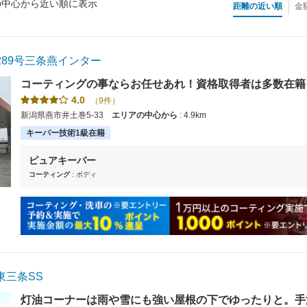
の中心から近い順に表示
距離の近い順
金
89号三条燕インター
コーティングの事ならお任せあれ！資格取得者は多数在籍
るお悩み相談も随時受け付けております。【使えます】各
4.0
（9件）
新潟県燕市井土巻5-33
エリアの中心から
: 4.9km
キーパー技術1級在籍
ピュアキーパー
コーティング
: ボディ
東三条SS
灯油コーナーは雨や雪にも強い屋根の下でゆったりと。手