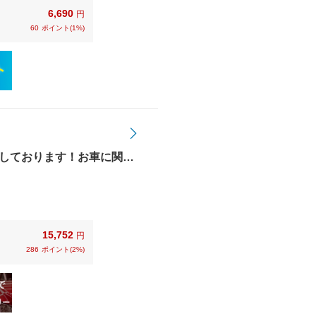
6,690
円
60
ポイント(1%)
しております！お車に関す
種クレジットお使い頂けま
15,752
円
286
ポイント(2%)