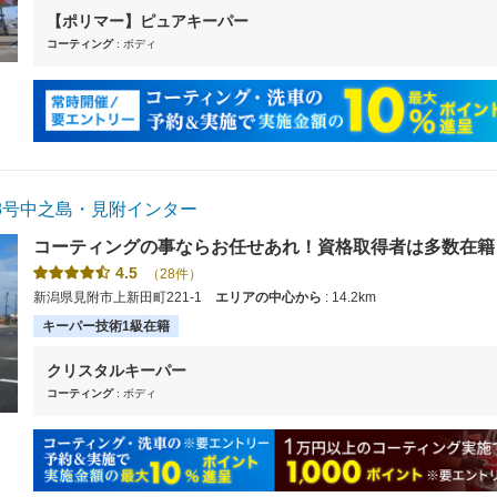
【ポリマー】ピュアキーパー
コーティング
: ボディ
8号中之島・見附インター
コーティングの事ならお任せあれ！資格取得者は多数在籍
るお悩み相談も随時受け付けております。【使えます】各
4.5
（28件）
す。
新潟県見附市上新田町221-1
エリアの中心から
: 14.2km
キーパー技術1級在籍
クリスタルキーパー
コーティング
: ボディ