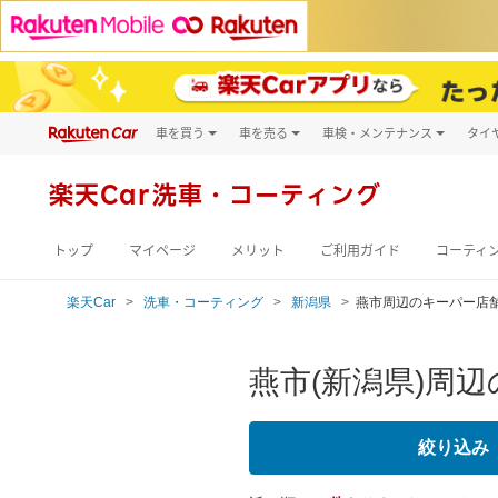
車を買う
車を売る
車検・メンテナンス
タイ
試乗・商談
楽天Car車買取
車検予約
キズ修理予約
新車
楽天Car
洗車・コーティング
洗車・コーティン
メンテナンス管理
トップ
マイページ
メリット
ご利用ガイド
コーティ
楽天Car
洗車・コーティング
新潟県
燕市周辺のキーパー店
燕市(新潟県)周
絞り込み