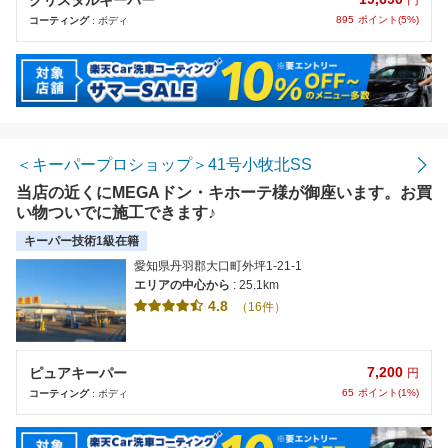
円
895
ポイント(5%)
コーティング
: ボディ
＜キーパープロショップ＞41号小牧北SS
当店の近くにMEGAドン・キホーテ様が御座います。お買
い物ついでに施工できます♪
キーパー技術1級在籍
愛知県丹羽郡大口町外坪1-21-1
エリアの中心から
: 25.1km
4.8
（16件）
7,200
ピュアキーパー
円
65
ポイント(1%)
コーティング
: ボディ