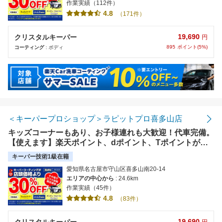
作業実績（112件）
4.8
（171件）
19,690
クリスタルキーパー
円
895
ポイント(5%)
コーティング
: ボディ
＜キーパープロショップ＞ラピットプロ喜多山店
キッズコーナーもあり、お子様連れも大歓迎！代車完備。
【使えます】楽天ポイント、dポイント、Tポイントが付
きます！
キーパー技術1級在籍
愛知県名古屋市守山区喜多山南20-14
エリアの中心から
: 24.6km
作業実績（45件）
4.8
（83件）
19,690
クリスタルキーパー