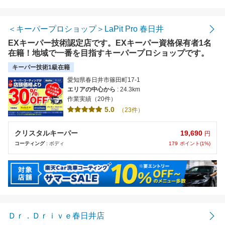
距離の近い順
金額の安い順
＜キーパープロショップ＞LaPit Pro 春日井
EXキーパー技術認定店です。EXキーパー資格保有者1名
評価の高い順
在籍！地域で一番を目指すキーパープロショップです。
キーパー技術1級在籍
愛知県春日井市篠田町17-1
エリアの中心から
: 24.3km
作業実績（20件）
5.0
（23件）
19,690
クリスタルキーパー
円
179
ポイント(1%)
コーティング
: ボディ
Ｄｒ．Ｄｒｉｖｅ春日井店