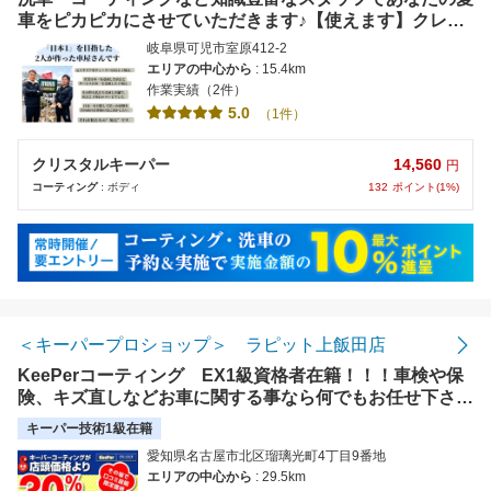
車をピカピカにさせていただきます♪【使えます】クレジ
ット,楽天ペイ,PayPay,各種電子マネー対応
岐阜県可児市室原412-2
エリアの中心から
: 15.4km
作業実績（2件）
5.0
（1件）
14,560
クリスタルキーパー
円
132
ポイント(1%)
コーティング
: ボディ
＜キーパープロショップ＞ ラピット上飯田店
KeePerコーティング EX1級資格者在籍！！！車検や保
険、キズ直しなどお車に関する事なら何でもお任せ下さい
♪【使えます】Edy,ID,アップルペイ、QUICPay、交通系
キーパー技術1級在籍
電子マネー
愛知県名古屋市北区瑠璃光町4丁目9番地
エリアの中心から
: 29.5km