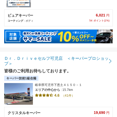
6,021
ピュアキーパー
円
54
ポイント(1%)
コーティング
: ボディ
Ｄｒ．Ｄｒｉｖｅセルフ可児店 ＜キーパープロショッ
プ＞
皆様のご利用お待ちしております。
キーパー技術1級在籍
岐阜県可児市下恵土４１５０－１
エリアの中心から
: 15.7km
4.6
（41件）
19,690
クリスタルキーパー
円