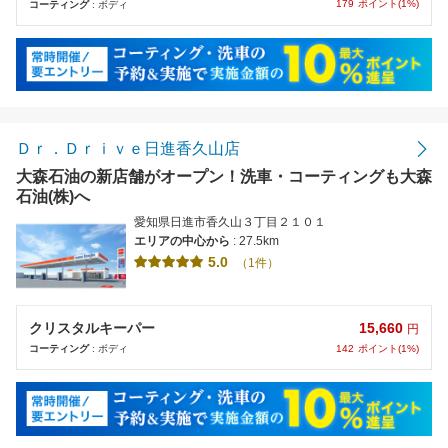
179
ポイント(1%)
コーティング
: ボディ
Ｄｒ．Ｄｒｉｖｅ日進香久山店
大森石油の新店舗がオープン！洗車・コーティングも大森
石油(株)へ
愛知県日進市香久山３丁目２１０１
エリアの中心から
: 27.5km
5.0
（1件）
15,660
クリスタルキーパー
円
142
ポイント(1%)
コーティング
: ボディ