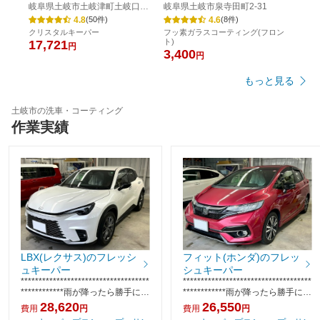
岐阜県土岐市土岐津町土岐口
岐阜県土岐市泉寺田町2-31
1372-1
4.8
4.6
(
50
件)
(
8
件)
クリスタルキーパー
フッ素ガラスコーティング(フロン
ト)
17,721
円
3,400
円
もっと見る
土岐市の洗車・コーティング
作業実績
LBX(レクサス)のフレッシ
フィット(ホンダ)のフレッ
ュキーパー
シュキーパー
************************************
************************************
************雨が降ったら勝手にき
************雨が降ったら勝手にき
れいになる！車が汚れにくい！勝
れいになる！車が汚れにくい！勝
28,620
26,550
費用
円
費用
円
手にきれい！「キレイを、長
手にきれい！「キレイを、長