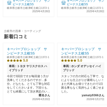
キーパープロショップ サン
キーパープロショップ サン
く!」のカーコーティング岐阜
く!」のカーコーティング岐阜
ビーナス土岐SS
ビーナス土岐SS
岐阜県土岐市土岐津町土岐口1372-1
岐阜県土岐市土岐津町土岐口1372-1
2025年4月28日
2025年4月28日
土岐市の洗車・コーティング
新着口コミ
キーパープロショップ サ
キーパープロショップ サ
ンビーナス土岐SS
ンビーナス土岐SS
岐阜県土岐市土岐津町土岐口1372-1
岐阜県土岐市土岐津町土岐口1372-1
5.0
5.0
車両 : トヨタ ヤリスクロス ハ
車両 : ホンダ オデッセイ ハイ
イブリッド
ブリッド
今回で3回目ですが毎回違う方が
スタッフの方の対応も丁寧で、な
洗車してくださるのですが…多
によりも仕上がりが素晴らしい！
分。どなたも、とても丁寧な対応
また代車もお借りできたので1日
をしてくださいます。下回りも、
困る事もなく気持ちよく過ごせま
とても綺麗にして頂き満足のいく
した。
仕上がりでした。ありがとうござ
匿名さん
yamaty9366さん
いました。
2026年4月20日
2026年3月27日