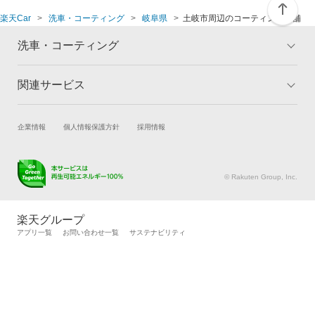
楽天Car
洗車・コーティング
岐阜県
土岐市周辺のコーティング店舗
洗車・コーティング
関連サービス
トップ
マイページ
メリット
ご利用ガイド
試乗・商談
新車購入
企業情報
個人情報保護方針
採用情報
コーティングとは
コーティング診断
楽天Car車買取
車検予約
キャンペーン一覧
ランキング
キズ修理予約
洗車・コーティング予約
よくある質問
© Rakuten Group, Inc.
メンテナンス管理
タイヤ・パーツ購入
タイヤ交換サービス
楽天Car マガジン
楽天グループ
自動車カタログ
自動車保険
アプリ一覧
お問い合わせ一覧
サステナビリティ
楽天マイカー割