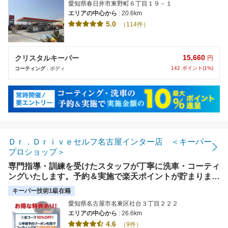
愛知県春日井市東野町６丁目１９－１
エリアの中心から
: 20.6km
5.0
（114件）
15,660
クリスタルキーパー
円
142
ポイント(1%)
コーティング
: ボディ
Ｄｒ．Ｄｒｉｖｅセルフ名古屋インター店 ＜キーパー
プロショップ＞
専門指導・訓練を受けたスタッフが丁寧に洗車・コーティ
ングいたします。予約＆実施で楽天ポイントが貯まりま
す。事前予約で待ち時間なし。【使えます】クレジットカ
キーパー技術1級在籍
ード
愛知県名古屋市名東区社台３丁目２２２
エリアの中心から
: 26.6km
4.6
（9件）