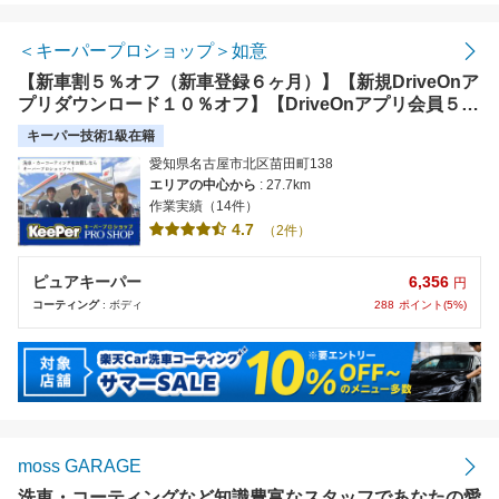
＜キーパープロショップ＞如意
【新車割５％オフ（新車登録６ヶ月）】【新規DriveOnア
プリダウンロード１０％オフ】【DriveOnアプリ会員５％
オフ】【☆有資格者常駐☆お車のキレイはお任せくださ
キーパー技術1級在籍
い！】
愛知県名古屋市北区苗田町138
エリアの中心から
: 27.7km
作業実績（14件）
4.7
（2件）
6,356
ピュアキーパー
円
288
ポイント(5%)
コーティング
: ボディ
moss GARAGE
洗車・コーティングなど知識豊富なスタッフであなたの愛