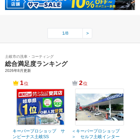
1/8
>
土岐市の洗車・コーティング
総合満足度ランキング
2026年8月
更新
1
2
位
位
キーパープロショップ サ
＜キーパープロショップ
ンビーナス土岐SS
＞ セルフ土岐インター